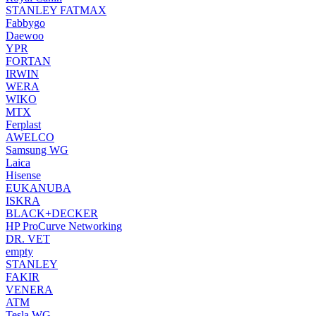
STANLEY FATMAX
Fabbygo
Daewoo
YPR
FORTAN
IRWIN
WERA
WIKO
MTX
Ferplast
AWELCO
Samsung WG
Laica
Hisense
EUKANUBA
ISKRA
BLACK+DECKER
HP ProCurve Networking
DR. VET
empty
STANLEY
FAKIR
VENERA
ATM
Tesla WG