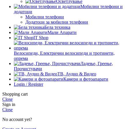
Осветлување
Мобилни телефони и
додатоци
Мобилни телефони
Додатоци за мобилни телефони
Бела техника
Мали Апарати
IT Shop
Велосипеди, Електрични велосипеди и тротинети,
опрема
Ладење, Греење,
Прочистувачи
ТВ, Аудио & Видео
Камери и фотоапарати
Login / Register
Shopping cart
Close
Sign in
Close
No account yet?