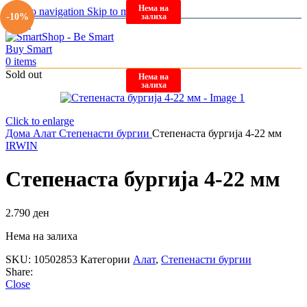
Нема на
Нема на
Нема на
Skip to navigation
Skip to main content
залиха
залиха
залиха
-10%
Menu
0
items
Sold out
Нема на
залиха
Click to enlarge
Дома
Алат
Степенасти бургии
Степенаста бургија 4-22 мм
IRWIN
Степенаста бургија 4-22 мм
2.790
ден
Нема на залиха
SKU:
10502853
Категории
Алат
,
Степенасти бургии
Share:
Close