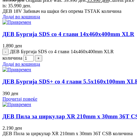
39.990
ден
Original price was: 39.990 ден.
35.990
ден
Current price
is: 35.990 ден.
ДЕВ 18V Забивач на шајки без опрема TSTAK количина
Додај во кошница
ДЕВ Бургија SDS со 4 глави 14x460x400mm XLR
1.890
ден
ДЕВ Бургија SDS со 4 глави 14x460x400mm XLR
количина
Додај во кошница
ДЕВ Бургија SDS+ со 4 глави 5.5x160x100mm XL
390
ден
Прочитај повеќе
ДЕВ Пила за циркулар XR 210mm x 30mm 36T C
2.190
ден
ДЕВ Пила за циркулар XR 210mm x 30mm 36T CSB количина