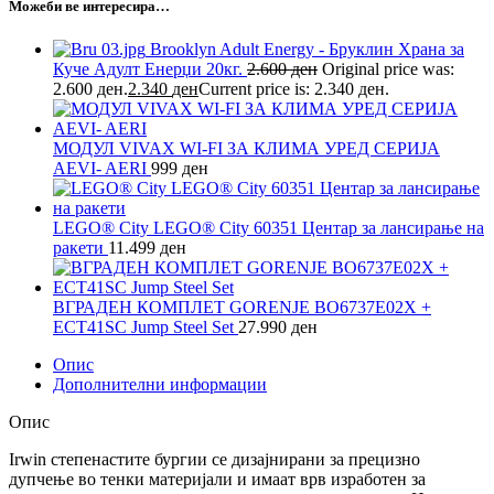
Можеби ве интересира…
Brooklyn Adult Energy - Бруклин Храна за
Куче Адулт Енерџи 20кг.
2.600
ден
Original price was:
2.600 ден.
2.340
ден
Current price is: 2.340 ден.
МОДУЛ VIVAX WI-FI ЗА КЛИМА УРЕД СЕРИЈА
AEVI- AERI
999
ден
LEGO® City LEGO® City 60351 Центар за лансирање на
ракети
11.499
ден
ВГРАДЕН КОМПЛЕТ GORENЈЕ BO6737E02X +
ECT41SC Jump Steel Set
27.990
ден
Опис
Дополнителни информации
Опис
Irwin степенастите бургии се дизајнирани за прецизно
дупчење во тенки материјали и имаат врв изработен за