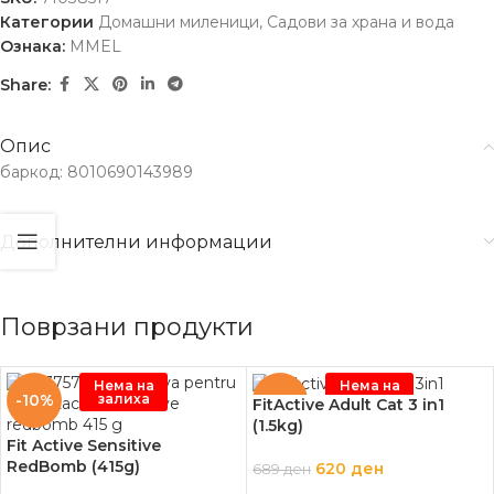
Категории
Домашни миленици
,
Садови за храна и вода
Ознака:
MMEL
Share:
Опис
баркод: 8010690143989
Дополнителни информации
Поврзани продукти
Нема на
Нема на
залиха
залиха
-10%
-10%
FitActive Adult Cat 3 in1
(1.5kg)
Fit Active Sensitive
RedBomb (415g)
620
ден
689
ден