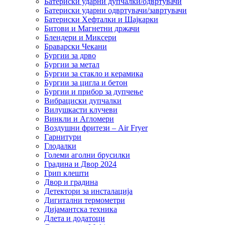
Батериски ударни дупчалки/одвртувачи
Батериски ударни одвртувачи/завртувачи
Батериски Хефталки и Шајкарки
Битови и Магнетни држачи
Блендери и Миксери
Браварски Чекани
Бургии за дрво
Бургии за метал
Бургии за стакло и керамика
Бургии за цигла и бетон
Бургии и прибор за дупчење
Вибрациски дупчалки
Вилушкасти клучеви
Винкли и Агломери
Воздушни фритези – Air Fryer
Гарнитури
Глодалки
Големи аголни брусилки
Градина и Двор 2024
Грип клешти
Двор и градина
Детектори за инсталација
Дигитални термометри
Дијамантска техника
Длета и додатоци