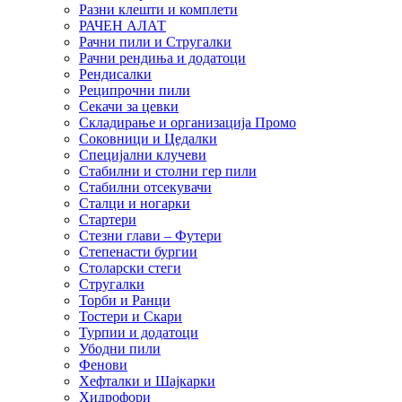
Разни клешти и комплети
РАЧЕН АЛАТ
Рачни пили и Стругалки
Рачни рендиња и додатоци
Рендисалки
Реципрочни пили
Секачи за цевки
Складирање и организација Промо
Соковници и Цедалки
Специјални клучеви
Стабилни и столни гер пили
Стабилни отсекувачи
Сталци и ногарки
Стартери
Стезни глави – Футери
Степенасти бургии
Столарски стеги
Стругалки
Торби и Ранци
Тостери и Скари
Турпии и додатоци
Убодни пили
Фенови
Хефталки и Шајкарки
Хидрофори