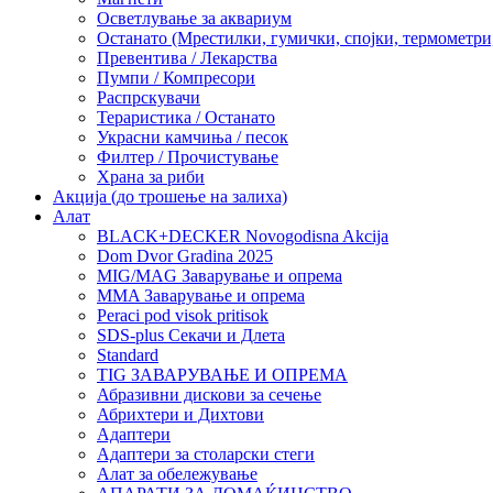
Осветлување за аквариум
Останато (Мрестилки, гумички, спојки, термометр
Превентива / Лекарства
Пумпи / Компресори
Распрскувачи
Тераристика / Останато
Украсни камчиња / песок
Филтер / Прочистување
Храна за риби
Акција (до трошење на залиха)
Алат
BLACK+DECKER Novogodisna Akcija
Dom Dvor Gradina 2025
MIG/MAG Заварување и опрема
MMA Заварување и опрема
Peraci pod visok pritisok
SDS-plus Секачи и Длета
Standard
TIG ЗАВАРУВАЊЕ И ОПРЕМА
Абразивни дискови за сечење
Абрихтери и Дихтови
Адаптери
Адаптери за столарски стеги
Алат за обележување