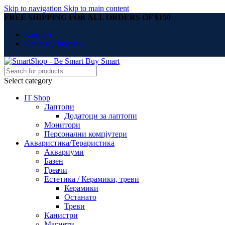
Skip to navigation
Skip to main content
FREE SHIPPING FOR ALL ORDERS OF $150
Контакт
Станете Партнер
Select category
IT Shop
Лаптопи
Додатоци за лаптопи
Монитори
Персонални компјутери
Акваристика/Тераристика
Аквариуми
Базен
Греачи
Естетика / Керамики, треви
Керамики
Останато
Треви
Канистри
Магнети