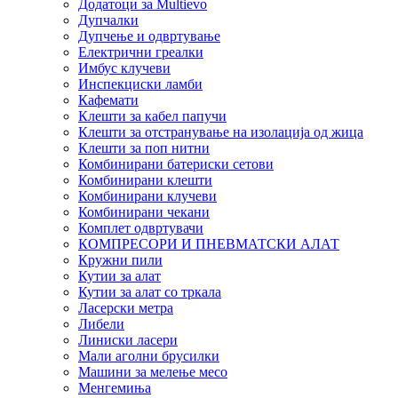
Додатоци за Multievo
Дупчалки
Дупчење и одвртување
Електрични греалки
Имбус клучеви
Инспекциски ламби
Кафемати
Клешти за кабел папучи
Клешти за отстранување на изолација од жица
Клешти за поп нитни
Комбинирани батериски сетови
Комбинирани клешти
Комбинирани клучеви
Комбинирани чекани
Комплет одвртувачи
КОМПРЕСОРИ И ПНЕВМАТСКИ АЛАТ
Кружни пили
Кутии за алат
Кутии за алат со тркала
Ласерски метра
Либели
Линиски ласери
Мали аголни брусилки
Машини за мелење месо
Менгемиња