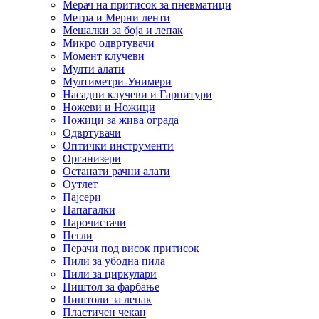
Мерач на притисок за пневматици
Метра и Мерни ленти
Мешалки за боја и лепак
Микро одвртувачи
Момент клучеви
Мулти алати
Мултиметри-Унимери
Насадни клучеви и Гарнитури
Ножеви и Ножици
Ножици за жива ограда
Одвртувачи
Оптички инструменти
Организери
Останати рачни алати
Оутлет
Пајсери
Папагалки
Парочистачи
Пегли
Перачи под висок притисок
Пили за убодна пила
Пили за циркулари
Пиштол за фарбање
Пиштоли за лепак
Пластичен чекан