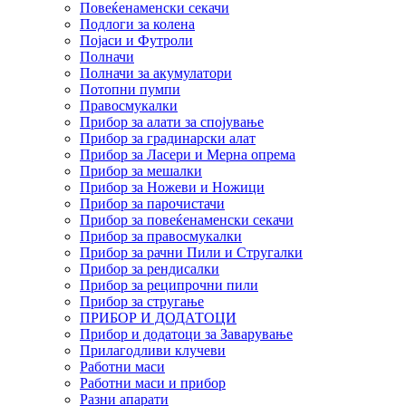
Повеќенаменски секачи
Подлоги за колена
Појаси и Футроли
Полначи
Полначи за акумулатори
Потопни пумпи
Правосмукалки
Прибор за алати за спојување
Прибор за градинарски алат
Прибор за Ласери и Мерна опрема
Прибор за мешалки
Прибор за Ножеви и Ножици
Прибор за парочистачи
Прибор за повеќенаменски секачи
Прибор за правосмукалки
Прибор за рачни Пили и Стругалки
Прибор за рендисалки
Прибор за реципрочни пили
Прибор за стругање
ПРИБОР И ДОДАТОЦИ
Прибор и додатоци за Заварување
Прилагодливи клучеви
Работни маси
Работни маси и прибор
Разни апарати