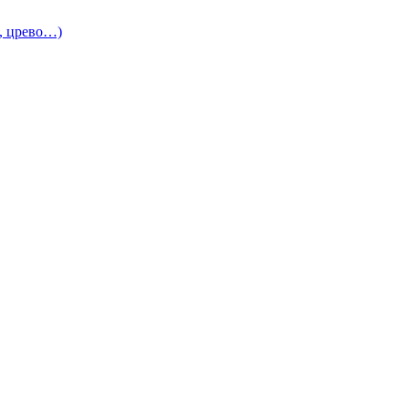
и, црево…)