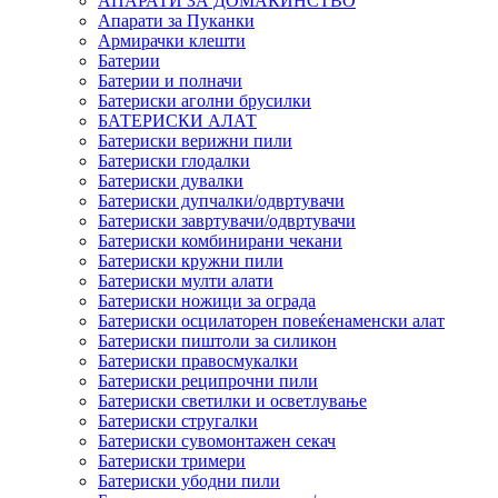
АПАРАТИ ЗА ДОМАЌИНСТВО
Апарати за Пуканки
Армирачки клешти
Батерии
Батерии и полначи
Батериски аголни брусилки
БАТЕРИСКИ АЛАТ
Батериски верижни пили
Батериски глодалки
Батериски дувалки
Батериски дупчалки/одвртувачи
Батериски завртувачи/одвртувачи
Батериски комбинирани чекани
Батериски кружни пили
Батериски мулти алати
Батериски ножици за ограда
Батериски осцилаторен повеќенаменски алат
Батериски пиштоли за силикон
Батериски правосмукалки
Батериски реципрочни пили
Батериски светилки и осветлување
Батериски стругалки
Батериски сувомонтажен секач
Батериски тримери
Батериски убодни пили