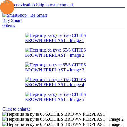
-10%
-10%
-10%
-10%
-11%
-10%
-10%
Skip to navigation
Skip to main content
Menu
0
items
Click to enlarge