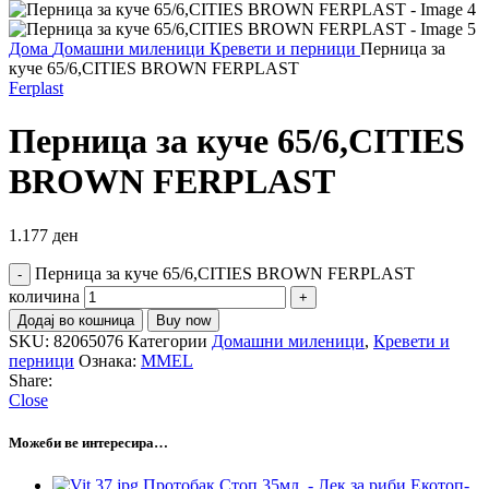
Дома
Домашни миленици
Кревети и перници
Перница за
куче 65/6,CITIES BROWN FERPLAST
Ferplast
Перница за куче 65/6,CITIES
BROWN FERPLAST
1.177
ден
Перница за куче 65/6,CITIES BROWN FERPLAST
количина
Додај во кошница
Buy now
SKU:
82065076
Категории
Домашни миленици
,
Кревети и
перници
Ознака:
MMEL
Share:
Close
Можеби ве интересира…
Протобак Стоп 35мл. - Лек за риби Екотоп-