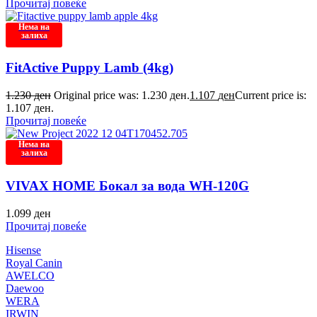
Прочитај повеќе
Нема на
залиха
FitActive Puppy Lamb (4kg)
1.230
ден
Original price was: 1.230 ден.
1.107
ден
Current price is:
1.107 ден.
Прочитај повеќе
Нема на
залиха
VIVAX HOME Бокал за вода WH-120G
1.099
ден
Прочитај повеќе
Hisense
Royal Canin
AWELCO
Daewoo
WERA
IRWIN