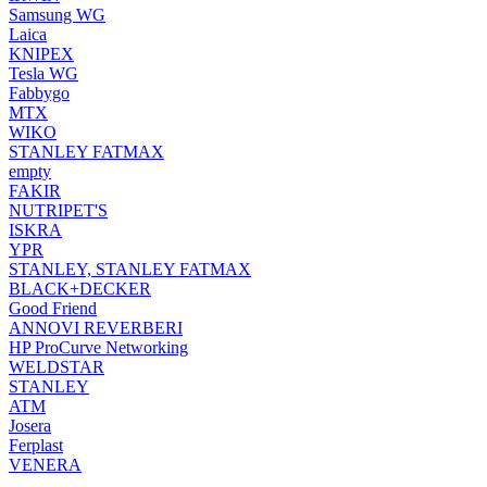
Samsung WG
Laica
KNIPEX
Tesla WG
Fabbygo
MTX
WIKO
STANLEY FATMAX
empty
FAKIR
NUTRIPET'S
ISKRA
YPR
STANLEY, STANLEY FATMAX
BLACK+DECKER
Good Friend
ANNOVI REVERBERI
HP ProCurve Networking
WELDSTAR
STANLEY
ATM
Josera
Ferplast
VENERA