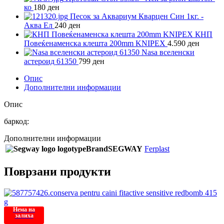
ко
180
ден
Песок за Аквариум Кварцен Син 1кг. -
Аква Ел
240
ден
КНП
Повеќенаменска клешта 200mm KNIPEX
4.590
ден
Nasa вселенски
астероид 61350
799
ден
Опис
Дополнителни информации
Опис
баркод:
Дополнителни информации
Brand
SEGWAY
Ferplast
Поврзани продукти
Нема на
залиха