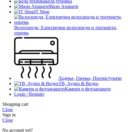
Бела техника
Мали Апарати
IT Shop
Велосипеди, Електрични велосипеди и тротинети,
опрема
Ладење, Греење, Прочистувачи
ТВ, Аудио & Видео
Камери и фотоапарати
Login / Register
Shopping cart
Close
Sign in
Close
No account yet?