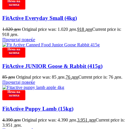
Нема на
залиха
FitActive Everyday Small (4kg)
1.020
ден
Original price was: 1.020 ден.
918
ден
Current price is:
918 ден.
Прочитај повеќе
Нема на
залиха
FitActive JUNIOR Goose & Rabbit (415g)
85
ден
Original price was: 85 ден.
76
ден
Current price is: 76 ден.
Прочитај повеќе
Нема на
залиха
FitActive Puppy Lamb (15kg)
4.390
ден
Original price was: 4.390 ден.
3.951
ден
Current price is:
3.951 ден.