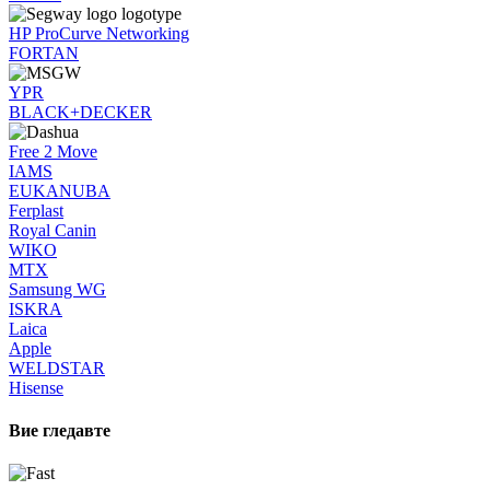
HP ProCurve Networking
FORTAN
YPR
BLACK+DECKER
Free 2 Move
IAMS
EUKANUBA
Ferplast
Royal Canin
WIKO
MTX
Samsung WG
ISKRA
Laica
Apple
WELDSTAR
Hisense
Вие гледавте