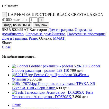
На залиха
ПАРФЕМ ЗА ПРОСТОРИИ BLACK CRYSTAL AREON
41660 количина
Додај во кошница
Buy now
SKU:
802461AT
Категории
Дом и градина
,
Опрема за
домаќинство
,
Опрема за домаќинство
,
Парфеми за простории|
Дом и Градина
,
Разно
Ознака:
MMAT
Share:
Close
Можеби ве интересира…
Globber
Globber ракавици - розеви 528-110
799
ден
Ремче Сади Црно/бело 30-45см. -
Фламинго
200
ден
Поводник со пуштање ТРАКА XS
12кг./3м. Син - Бери Кинг
690
ден
Tesla
Телескопски Аспиратор - DT620SX
3.890
ден
Опис