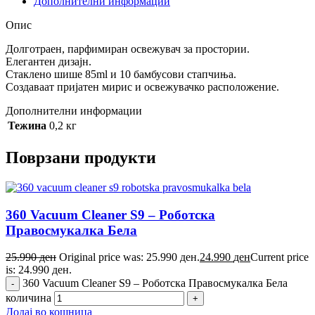
Дополнителни информации
Опис
Долготраен, парфимиран освежувач за простории.
Елегантен дизајн.
Стаклено шише 85ml и 10 бамбусови стапчиња.
Создаваат пријатен мирис и освежувачко расположение.
Дополнителни информации
Тежина
0,2 кг
Поврзани продукти
360 Vacuum Cleaner S9 – Роботска
Правосмукалка Бела
25.990
ден
Original price was: 25.990 ден.
24.990
ден
Current price
is: 24.990 ден.
360 Vacuum Cleaner S9 – Роботска Правосмукалка Бела
количина
Додај во кошница