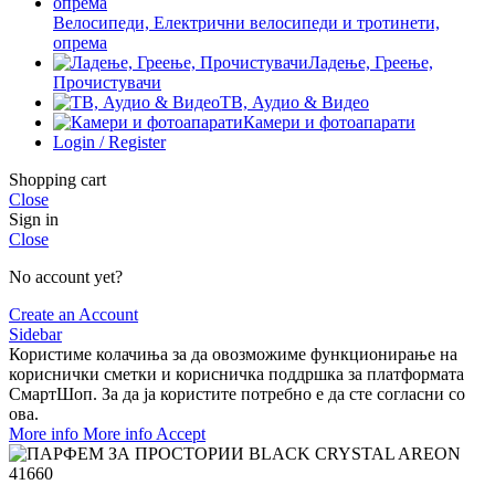
Велосипеди, Електрични велосипеди и тротинети,
опрема
Ладење, Греење,
Прочистувачи
ТВ, Аудио & Видео
Камери и фотоапарати
Login / Register
Shopping cart
Close
Sign in
Close
No account yet?
Create an Account
Sidebar
Користиме колачиња за да овозможиме функционирање на
кориснички сметки и корисничка поддршка за платформата
СмартШоп. За да ја користите потребно е да сте согласни со
ова.
More info
More info
Accept