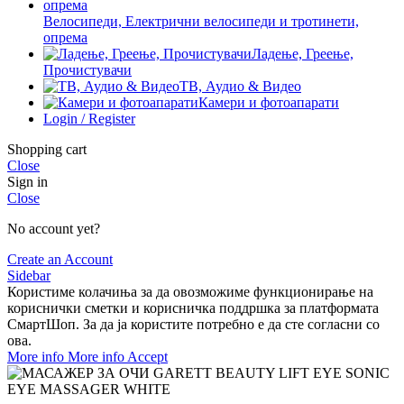
Велосипеди, Електрични велосипеди и тротинети,
опрема
Ладење, Греење,
Прочистувачи
ТВ, Аудио & Видео
Камери и фотоапарати
Login / Register
Shopping cart
Close
Sign in
Close
No account yet?
Create an Account
Sidebar
Користиме колачиња за да овозможиме функционирање на
кориснички сметки и корисничка поддршка за платформата
СмартШоп. За да ја користите потребно е да сте согласни со
ова.
More info
More info
Accept