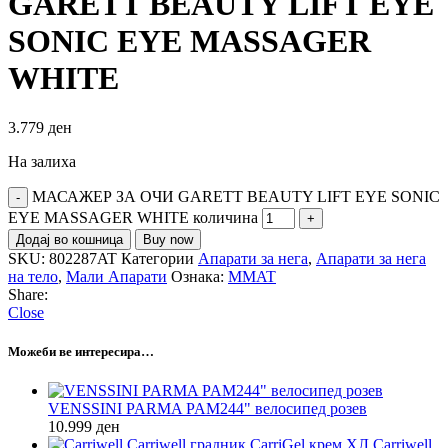
GARETT BEAUTY LIFT EYE
SONIC EYE MASSAGER
WHITE
3.779
ден
На залиха
МАСАЖЕР ЗА ОЧИ GARETT BEAUTY LIFT EYE SONIC
EYE MASSAGER WHITE количина
Додај во кошница
Buy now
SKU:
802287AT
Категории
Апарати за нега
,
Апарати за нега
на тело
,
Мали Апарати
Ознака:
MMAT
Share:
Close
Можеби ве интересира…
VENSSINI PARMA PAM244" велосипед розев
10.999
ден
Carriwell