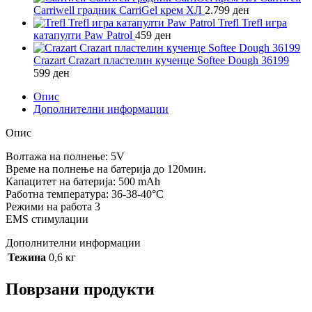
Carriwell градник CarriGel крем ХЛ
2.799
ден
Trefl Trefl игра
катапулти Paw Patrol
459
ден
Crazart Crazart пластелин кученце Softee Dough 36199
599
ден
Опис
Дополнителни информации
Опис
Волтажа на полнење: 5V
Време на полнење на батерија до 120мин.
Капацитет на батерија: 500 mAh
Работна температура: 36-38-40°C
Режими на работа 3
EMS стимулации
Дополнителни информации
Тежина
0,6 кг
Поврзани продукти