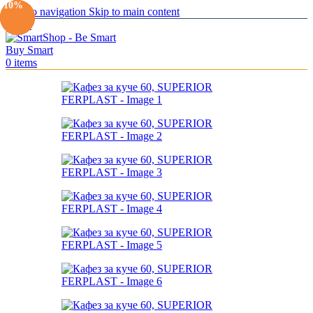
-10%
-10%
-10%
-10%
-10%
Skip to navigation
Skip to main content
Menu
0
items