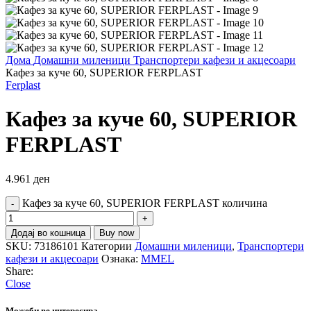
Дома
Домашни миленици
Транспортери кафези и акцесоари
Кафез за куче 60, SUPERIOR FERPLAST
Ferplast
Кафез за куче 60, SUPERIOR
FERPLAST
4.961
ден
Кафез за куче 60, SUPERIOR FERPLAST количина
Додај во кошница
Buy now
SKU:
73186101
Категории
Домашни миленици
,
Транспортери
кафези и акцесоари
Ознака:
MMEL
Share:
Close
Можеби ве интересира…