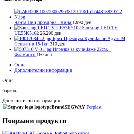
Чанта Пвц прозирна - Кина
1.990
ден
Samsung LED TV
UE55K5102
26.290
ден
Брит Премиум-Куче Јагне Адулт M
Сензитив 15/1кг.
310
ден
Играчка за куче-Јаже 22см. -
Фламинго
160
ден
Опис
Дополнителни информации
Опис
баркод:
Дополнителни информации
Brand
SEGWAY
Ferplast
Поврзани продукти