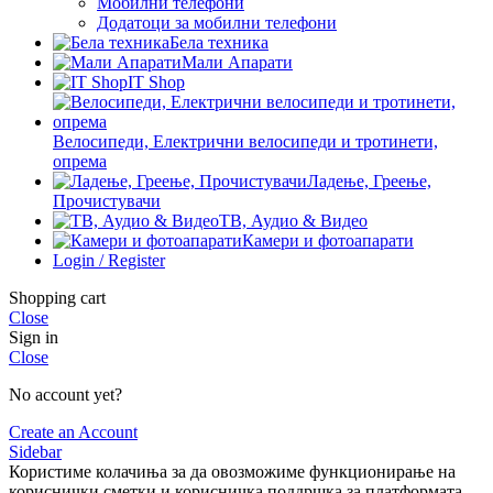
Мобилни телефони
Додатоци за мобилни телефони
Бела техника
Мали Апарати
IT Shop
Велосипеди, Електрични велосипеди и тротинети,
опрема
Ладење, Греење,
Прочистувачи
ТВ, Аудио & Видео
Камери и фотоапарати
Login / Register
Shopping cart
Close
Sign in
Close
No account yet?
Create an Account
Sidebar
Користиме колачиња за да овозможиме функционирање на
кориснички сметки и корисничка поддршка за платформата