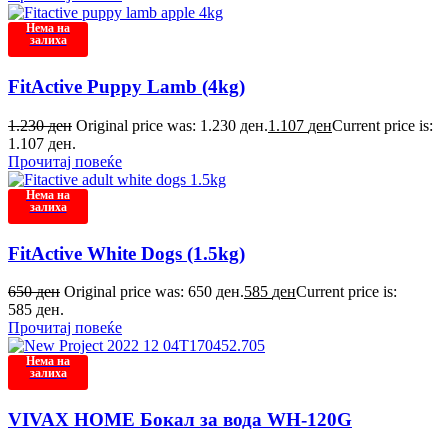
Нема на
залиха
FitActive Puppy Lamb (4kg)
1.230
ден
Original price was: 1.230 ден.
1.107
ден
Current price is:
1.107 ден.
Прочитај повеќе
Нема на
залиха
FitActive White Dogs (1.5kg)
650
ден
Original price was: 650 ден.
585
ден
Current price is:
585 ден.
Прочитај повеќе
Нема на
залиха
VIVAX HOME Бокал за вода WH-120G