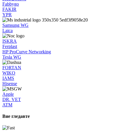
Fabbygo
FAKIR
YPR
Samsung WG
Laica
ISKRA
Ferplast
HP ProCurve Networking
Tesla WG
FORTAN
WIKO
IAMS
Hisense
Apple
DR. VET
ATM
Вие гледавте