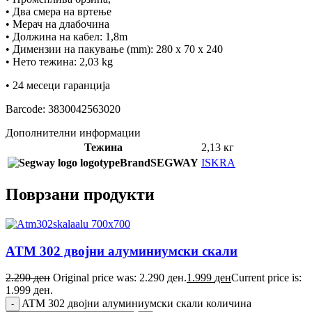
• Два смера на вртење
• Мерач на длабочина
• Должина на кабел: 1,8m
• Димензии на пакување (mm): 280 x 70 x 240
• Нето тежина: 2,03 kg
• 24 месеци гаранција
Barcode: 3830042563020
Дополнителни информации
Тежина
2,13 кг
Brand
SEGWAY
ISKRA
Поврзани продукти
ATM 302 двојни алуминиумски скали
2.290
ден
Original price was: 2.290 ден.
1.999
ден
Current price is:
1.999 ден.
ATM 302 двојни алуминиумски скали количина