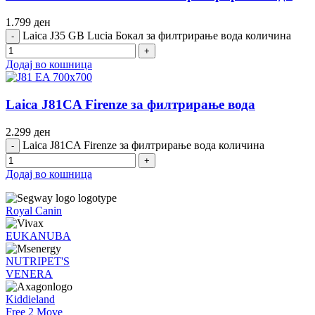
1.799
ден
Laica J35 GB Lucia Бокал за филтрирање вода количина
Додај во кошница
Laica J81CA Firenze за филтрирање вода
2.299
ден
Laica J81CA Firenze за филтрирање вода количина
Додај во кошница
Royal Canin
EUKANUBA
NUTRIPET'S
VENERA
Kiddieland
Free 2 Move