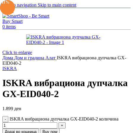
-13%
-11%
Skip to navigation
Skip to main content
Menu
0
items
Click to enlarge
Дома
Дом и градина
Алат
ISKRA вибрациона дупчалка GX-
EID040-2
ISKRA
ISKRA вибрациона дупчалка
GX-EID040-2
1.899
ден
ISKRA вибрациона дупчалка GX-EID040-2 количина
Додај во кошница
Buy now