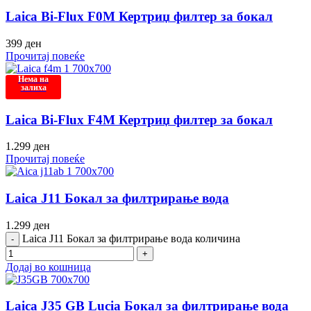
Laica Bi-Flux F0M Кертриџ филтер за бокал
399
ден
Прочитај повеќе
Нема на
залиха
Laica Bi-Flux F4M Кертриџ филтер за бокал
1.299
ден
Прочитај повеќе
Laica J11 Бокал за филтрирање вода
1.299
ден
Laica J11 Бокал за филтрирање вода количина
Додај во кошница
Laica J35 GB Lucia Бокал за филтрирање вода