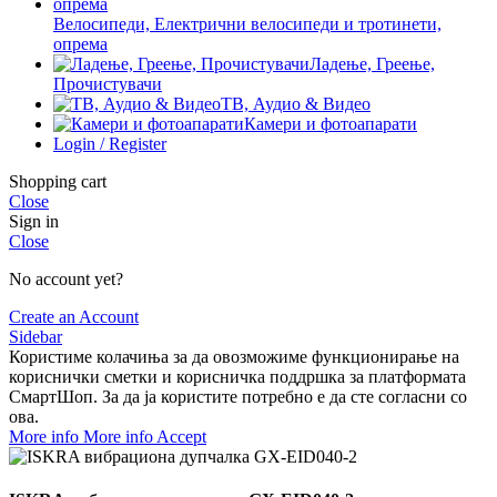
Велосипеди, Електрични велосипеди и тротинети,
опрема
Ладење, Греење,
Прочистувачи
ТВ, Аудио & Видео
Камери и фотоапарати
Login / Register
Shopping cart
Close
Sign in
Close
No account yet?
Create an Account
Sidebar
Користиме колачиња за да овозможиме функционирање на
кориснички сметки и корисничка поддршка за платформата
СмартШоп. За да ја користите потребно е да сте согласни со
ова.
More info
More info
Accept