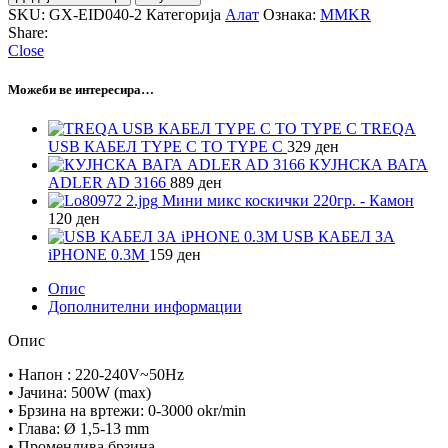
SKU:
GX-EID040-2
Категорија
Алат
Ознака:
MMKR
Share:
Close
Можеби ве интересира…
TREQA
USB КАБЕЛ TYPE C TO TYPE C
329
ден
КУЈНСКА ВАГА
ADLER AD 3166
889
ден
Мини микс коскички 220гр. - Камон
120
ден
USB КАБЕЛ ЗА
iPHONE 0.3M
159
ден
Опис
Дополнителни информации
Опис
• Напон : 220-240V~50Hz
• Јачина: 500W (max)
• Брзина на вртежи: 0-3000 okr/min
• Глава: Ø 1,5-13 mm
• Променлива брзина,