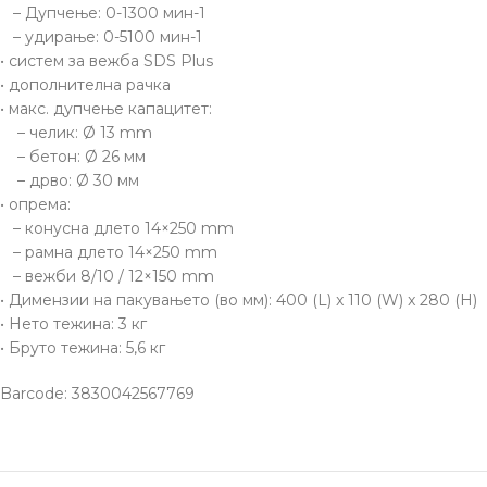
– Дупчење: 0-1300 мин-1
– удирање: 0-5100 мин-1
• систем за вежба SDS Plus
• дополнителна рачка
• макс. дупчење капацитет:
– челик: Ø 13 mm
– бетон: Ø 26 мм
– дрво: Ø 30 мм
• опрема:
– конусна длето 14×250 mm
– рамна длето 14×250 mm
– вежби 8/10 / 12×150 mm
• Димензии на пакувањето (во мм): 400 (L) x 110 (W) x 280 (H)
• Нето тежина: 3 кг
• Бруто тежина: 5,6 кг
Barcode: 3830042567769