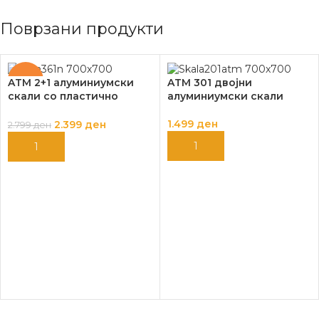
Поврзани продукти
-14%
ATM 2+1 алуминиумски
ATM 301 двојни
скали со пластично
алуминиумски скали
газиште ATM-360
1.499
ден
2.399
ден
2.799
ден
ДОДАЈ ВО КОШНИЦА
ДОДАЈ ВО КОШНИЦА