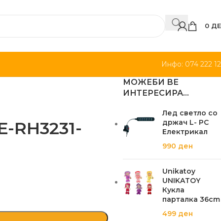
0
ДЕ
Инфо: 074 222 1
МОЖЕБИ ВЕ
ИНТЕРЕСИРА…
Лед светло со
E-RH3231-
држач L- РС
Електрикал
990
ден
Unikatoy
UNIKATOY
Кукла
парталка 36cm
499
ден