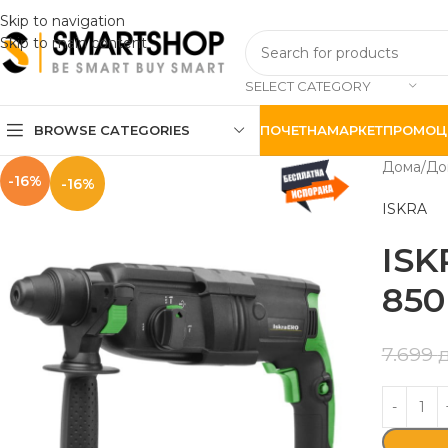
Skip to navigation
Skip to main content
SELECT CATEGORY
BROWSE CATEGORIES
ПОЧЕТНА
МАРКЕТ
ПРОМОЦ
Дома
До
-16%
-16%
ISKRA
ISK
850
7.699