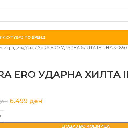
ИИ
КУПУВАЈ ПО БРЕНД
м и градина
Алат
ISKRA ERO УДАРНА ХИЛТА IE-RH3231-850
RA ERO УДАРНА ХИЛТА I
6.499
ден
ден
ДОДАЈ ВО КОШНИЦА