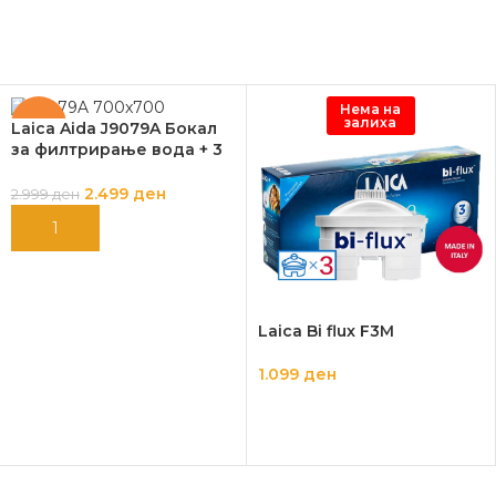
Нема на
залиха
-17%
Laica Aida J9079A Бокал
за филтрирање вода + 3
филтри Laica Bi-Flux
ПОДАРОК
2.499
ден
2.999
ден
ДОДАЈ ВО КОШНИЦА
Laica Bi flux F3M
1.099
ден
ПРОЧИТАЈ ПОВЕЌЕ