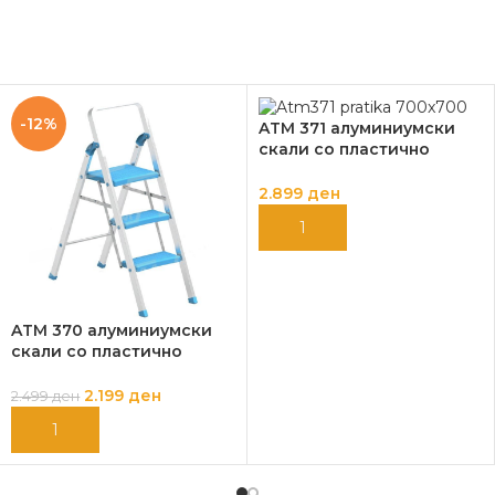
-12%
ATM 371 алуминиумски
скали со пластично
газиште PRATIKA
2.899
ден
ДОДАЈ ВО КОШНИЦА
ATM 370 алуминиумски
скали со пластично
газиште PRATIKA
2.199
ден
2.499
ден
ДОДАЈ ВО КОШНИЦА