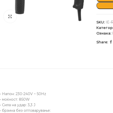
Click to enlarge
SKU:
IE-
Категор
Ознака:
Share:
• Напон: 230-240V ~ 50Hz
• моќност: 850W
• Сила на удар: 3,3 Ј
• брзина без оптоварување: