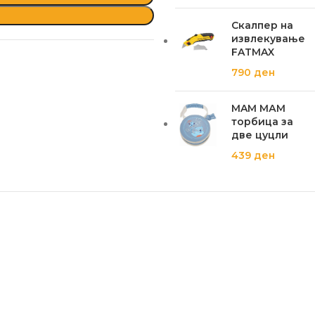
Скалпер на
извлекување
FATMAX
790
ден
MAM МАМ
торбица за
две цуцли
439
ден