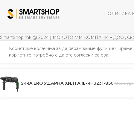
ПОЛИТИКА 
SmartShop.mk @ 2024 | МОКОТО ММ КОМПАНИ – ДОО , Ско
Користиме колачиња за да овозможиме функционирање н
користите потребно е да сте согласни со ова.
ISKRA ERO УДАРНА ХИЛТА IE-RH3231-850
7.699
де