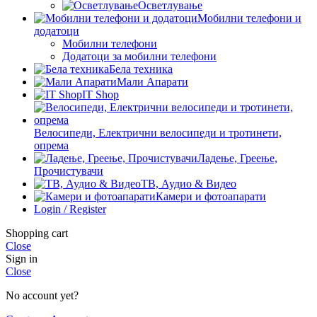
Осветлување
Мобилни телефони и
додатоци
Мобилни телефони
Додатоци за мобилни телефони
Бела техника
Мали Апарати
IT Shop
Велосипеди, Електрични велосипеди и тротинети,
опрема
Ладење, Греење,
Прочистувачи
ТВ, Аудио & Видео
Камери и фотоапарати
Login / Register
Shopping cart
Close
Sign in
Close
No account yet?