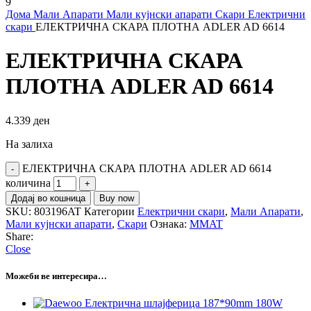
Дома
Мали Апарати
Мали кујнски апарати
Скари
Електрични
скари
ЕЛЕКТРИЧНА СКАРА ПЛОТНА ADLER AD 6614
ЕЛЕКТРИЧНА СКАРА
ПЛОТНА ADLER AD 6614
4.339
ден
На залиха
ЕЛЕКТРИЧНА СКАРА ПЛОТНА ADLER AD 6614
количина
Додај во кошница
Buy now
SKU:
803196AT
Категории
Електрични скари
,
Мали Апарати
,
Мали кујнски апарати
,
Скари
Ознака:
MMAT
Share:
Close
Можеби ве интересира…