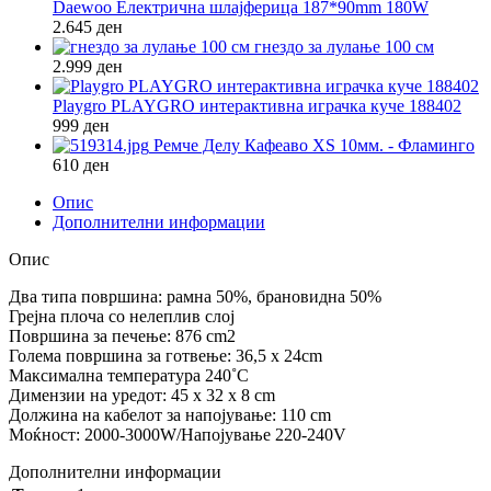
Daewoo Електрична шлајферица 187*90mm 180W
2.645
ден
гнездо за лулање 100 см
2.999
ден
Playgro PLAYGRO интерактивна играчка куче 188402
999
ден
Ремче Делу Кафеаво XS 10мм. - Фламинго
610
ден
Опис
Дополнителни информации
Опис
Два типа површина: рамна 50%, брановидна 50%
Грејна плоча со нелеплив слој
Површина за печење: 876 cm2
Голема површина за готвење: 36,5 x 24cm
Максимална температура 240˚C
Димензии на уредот: 45 x 32 x 8 cm
Должина на кабелот за напојување: 110 cm
Моќност: 2000-3000W/Напојување 220-240V
Дополнителни информации