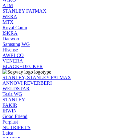
ATM
STANLEY FATMAX
WERA
MTX
Royal Canin
ISKRA
Daewoo
Samsung WG
Hisense
AWELCO
VENERA
BLACK+DECKER
STANLEY, STANLEY FATMAX
ANNOVI REVERBERI
WELDSTAR
Tesla WG
STANLEY
FAKIR
IRWIN
Good Friend
Ferplast
NUTRIPET'S
Laica