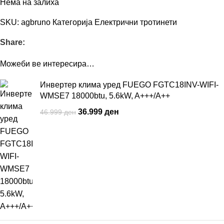
Нема на залиха
SKU:
agbruno
Категорија
Електрични тротинети
Share:
Можеби ве интересира…
Инвертер клима уред FUEGO FGTC18INV-WIFI-
WMSE7 18000btu, 5.6kW, A+++/A++
36.999
ден
46.999
ден