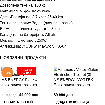
Дозволена тежина: 100 kg
Максимална брзина: 25 km/h
Досег/Растојание: 8,7 часа 25-40 km
Тип на сопирање: Задна (диск сопирачка)
Време на полнење: адаптер, 3-4 часа
Капацитет на батеријата: 7,8 ah
Моќност на моторот: 250W
Апликација: „YOUFS“ PlayStory и AAP
Поврзани продукти
Нема на
залиха
-31%
MS ENERGY Flare X
MS ENERGY VORTEX
електричен тротинет
Eлектричен тротинет
49.990
ден
89.990
ден
71.990
ден
ПРОЧИТАЈ ПОВЕЌЕ
ДОДАЈ ВО КОШНИЦА