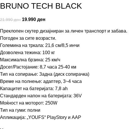
BRUNO TECH BLACK
19.990
ден
21.990
ден
Преклопен скутер дизајниран за личен транспорт и забава.
Погоден за сите возрасти.
Големина на тркала: 21,6 см/8,5 инчи
Дозволена тежина: 100 кг
Максимална брзина: 25 км/ч
Досег/Растојание: 8,7 часа 25-40 км
Тип на сопирање: Задна (диск сопирачка)
Време на полнење: адаптер, 3~4 часа
Капацитет на батеријата: 7,8 ah
Стандарден напон на батеријата: 36V
Моќност на моторот: 250W
Тип на гуми: полни
Апликација: „YOUFS“ PlayStory и AAP