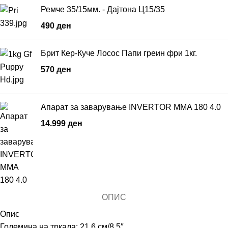
Ремче 35/15мм. - Дајтона Ц15/35
490
ден
Брит Кер-Куче Лосос Папи греин фри 1кг.
570
ден
Апарат за заварување INVERTOR MMA 180 4.0
14.999
ден
ОПИС
Опис
Големина на тркала: 21,6 см/8,5″