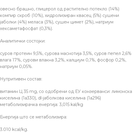
овесно брашно, глицерол од растително потекло (14%)
компир скроб (10%), хидролизиран квасец (5%) сушени
јаболки (4%) меласа (3%), сушен цимет (2%), натриум
хексаметафосфат (0,3%).
Аналитички состојки:
суров протеин 9,5%, сурова маснотија 3,5%, суров пепел 2,6%
влага 17%, сурови влакна 3,2%, калциум 0,1%, фосфор 0,2%,
натриум 0,05%.
Нутритивен состав:
витамин Ц 35 mg, со одобрени од ЕУ конзерванси: лимонска
киселина (1a330), dl-јаболкова киселина (1a296)
метаболизирачка енергија: 3,015 kal/kg
Енергија што се метаболизира:
3.010 kcal/kg.