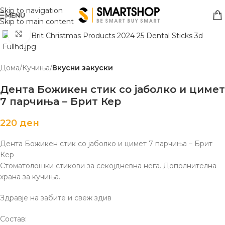
Skip to navigation
MENU
Skip to main content
Click to enlarge
Дома
Кучиња
Вкусни закуски
Дента Божикен стик со јаболко и цимет
7 парчиња – Брит Кер
220
ден
Дента Божикен стик со јаболко и цимет 7 парчиња – Брит
Кер
Стоматолошки стикови за секојдневна нега. Дополнителна
храна за кучиња.
Здравје на забите и свеж здив
Состав: