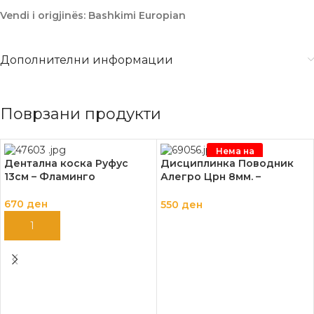
Vendi i origjinës: Bashkimi Europian
Дополнителни информации
Поврзани продукти
Нема на
залиха
Дентална коска Руфус
Дисциплинка Поводник
13см – Фламинго
Алегро Црн 8мм. –
Фламинго
670
ден
550
ден
ДОДАЈ ВО КОШНИЦА
ПРОЧИТАЈ ПОВЕЌЕ