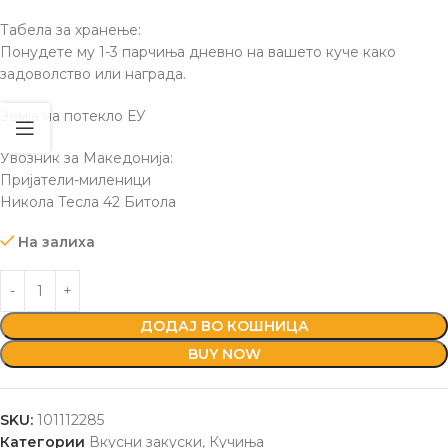
Табела за хранење:
Понудете му 1-3 парчиња дневно на вашето куче како
задоволство или награда.
Земја на потекло ЕУ
Увозник за Македонија:
Пријатели-миленици
Никола Тесла 42 Битола
На залиха
ДОДАЈ ВО КОШНИЦА
BUY NOW
SKU:
101112285
Категории
Вкусни закуски
,
Кучиња