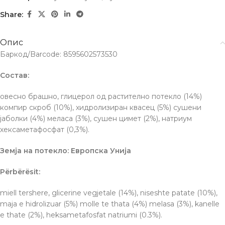
Share:
Опис
Баркод/Barcode: 8595602573530
Состав:
овесно брашно, глицерол од растително потекло (14%)
компир скроб (10%), хидролизиран квасец (5%) сушени
јаболки (4%) меласа (3%), сушен цимет (2%), натриум
хексаметафосфат (0,3%).
Земја на потекло: Европска Унија
Përbërësit:
miell tershere, glicerine vegjetale (14%), niseshte patate (10%),
maja e hidrolizuar (5%) molle te thata (4%) melasa (3%), kanelle
e thate (2%), heksametafosfat natriumi (0.3%).