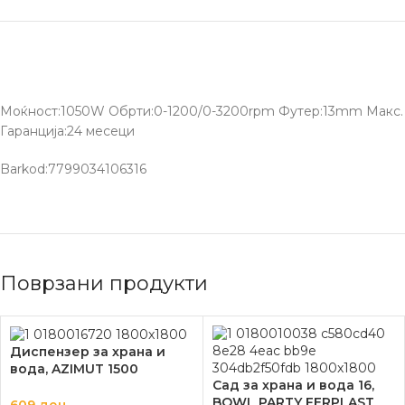
Моќност:1050W Обрти:0-1200/0-3200rpm Футер:13mm Мак
Гаранција:24 месеци
Barkod:7799034106316
Поврзани продукти
Диспензер за храна и
вода, AZIMUT 1500
Сад за храна и вода 16,
FERPLAST
BOWL PARTY FERPLAST