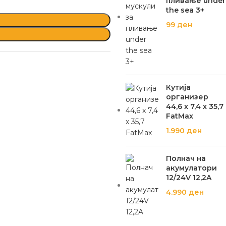
пливање under
the sea 3+
99
ден
Кутија
организер
44,6 x 7,4 x 35,7
FatMax
1.990
ден
Полнач на
акумулатори
12/24V 12,2A
4.990
ден