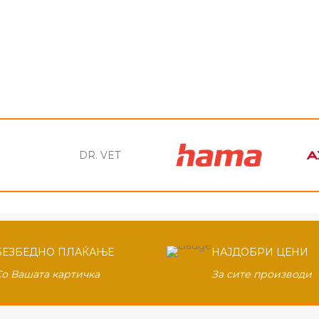
DR. VET
БЕЗБЕДНО ПЛАЌАЊЕ
НАЈДОБРИ ЦЕНИ
Со Вашата картичка
За сите производи