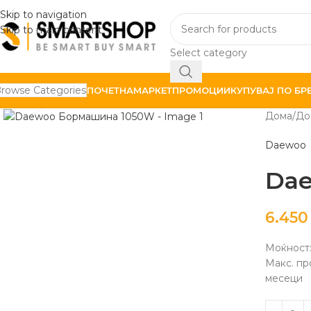
Skip to navigation
Skip to main content
Select category
rowse Categories
ПОЧЕТНА
МАРКЕТ
ПРОМОЦИИ
КУПУВАЈ ПО БР
Click to enlarge
Дома
До
Daewoo
Da
6.45
Моќност
Макс. п
месеци