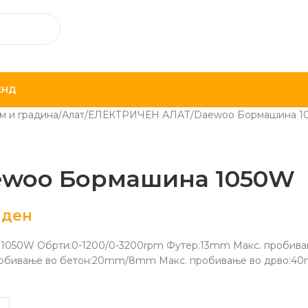
ЕНД
м и градина
Алат
ЕЛЕКТРИЧЕН АЛАТ
Daewoo Бормашина 1
ewoo Бормашина 1050W
0
ден
:1050W Обрти:0-1200/0-3200rpm Футер:13mm Макс. пробив
робивање во бетон:20mm/8mm Макс. пробивање во дрво:40