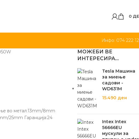
0
ДЕ
Инфо: 074 222 1
МОЖЕБИ ВЕ
050W
ИНТЕРЕСИРА…
Tesla Машина
за миење
садови -
WD631M
15.490
ден
ање во метал:13mm/8mm
mm/25mm Гаранција:24
Intex Intex
56666EU
мускули за