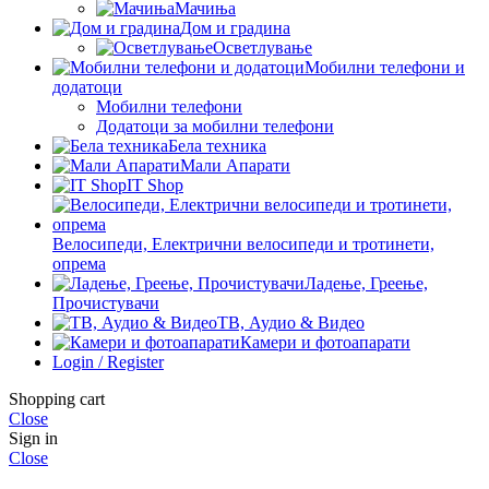
Мачиња
Дом и градина
Осветлување
Мобилни телефони и
додатоци
Мобилни телефони
Додатоци за мобилни телефони
Бела техника
Мали Апарати
IT Shop
Велосипеди, Електрични велосипеди и тротинети,
опрема
Ладење, Греење,
Прочистувачи
ТВ, Аудио & Видео
Камери и фотоапарати
Login / Register
Shopping cart
Close
Sign in
Close