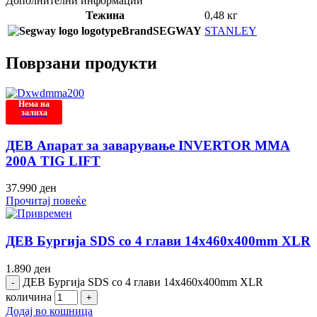
Дополнителни информации
Тежина
0,48 кг
Brand
SEGWAY
STANLEY
Поврзани продукти
Нема на
залиха
ДЕВ Апарат за заварување INVERTOR MMA
200А TIG LIFT
37.990
ден
Прочитај повеќе
ДЕВ Бургија SDS со 4 глави 14x460x400mm XLR
1.890
ден
ДЕВ Бургија SDS со 4 глави 14x460x400mm XLR
количина
Додај во кошница