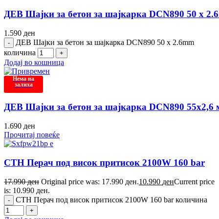
ДЕВ Шајки за бетон за шајкарка DCN890 50 x 2
1.590
ден
ДЕВ Шајки за бетон за шајкарка DCN890 50 x 2.6mm
количина
Додај во кошница
Нема на
залиха
ДЕВ Шајки за бетон за шајкарка DCN890 55х2,6
1.690
ден
Прочитај повеќе
СТН Перач под висок притисок 2100W 160 bar
17.990
ден
Original price was: 17.990 ден.
10.990
ден
Current price
is: 10.990 ден.
СТН Перач под висок притисок 2100W 160 bar количина