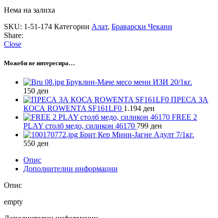
Нема на залиха
SKU:
1-51-174
Категории
Алат
,
Браварски Чекани
Share:
Close
Можеби ве интересира…
Бруклин-Маче месо мени ИЗИ 20/1кг.
150
ден
ПРЕСА ЗА
КОСА ROWENTA SF161LF0
1.194
ден
FREE 2
PLAY столб медо, силикон 46170
799
ден
Брит Кер Мини-Јагне Адулт 7/1кг.
550
ден
Опис
Дополнителни информации
Опис
empty