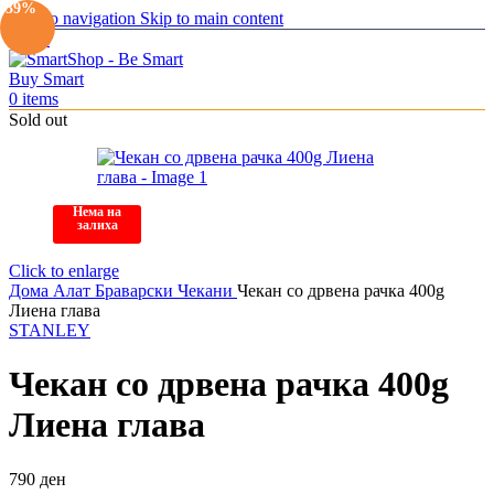
-39%
Skip to navigation
Skip to main content
Menu
0
items
Sold out
Нема на
залиха
Click to enlarge
Дома
Алат
Браварски Чекани
Чекан со дрвена рачка 400g
Лиена глава
STANLEY
Чекан со дрвена рачка 400g
Лиена глава
790
ден