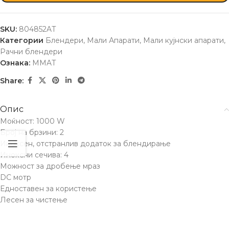
SKU:
804852AT
Категории
Блендери
,
Мали Апарати
,
Мали кујнски апарати
,
Рачни блендери
Ознака:
MMAT
Share:
Опис
Моќност: 1000 W
Број на брзини: 2
Иноксен, отстранлив додаток за блендирање
Иноксни сечива: 4
Можност за дробење мраз
DC мотр
Едноставен за користење
Лесен за чистење