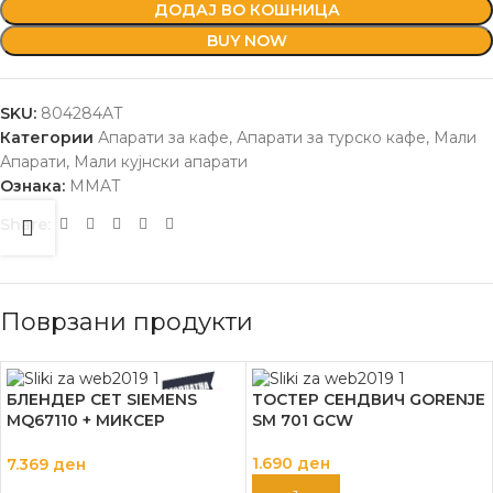
ДОДАЈ ВО КОШНИЦА
BUY NOW
SKU:
804284AT
Категории
Апарати за кафе
,
Апарати за турско кафе
,
Мали
Апарати
,
Мали кујнски апарати
Ознака:
MMAT
Share:
Поврзани продукти
БЛЕНДЕР СЕТ SIEMENS
ТОСТЕР СЕНДВИЧ GORENJE
MQ67110 + МИКСЕР
SM 701 GCW
MQ96500 + СЕЦКО
MR008B1
1.690
ден
7.369
ден