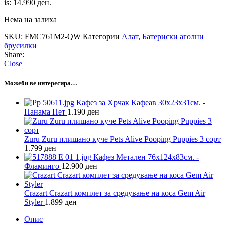
is: 14.990 ден.
Нема на залиха
SKU:
FMC761M2-QW
Категории
Алат
,
Батериски аголни
брусилки
Share:
Close
Можеби ве интересира…
Кафез за Хрчак Кафеав 30х23х31см. -
Панама Пет
1.190
ден
Zuru Zuru плишано куче Pets Alive Pooping Puppies 3 сорт
1.799
ден
Кафез Метален 76х124х83см. -
Фламинго
12.900
ден
Crazart Crazart комплет за средување на коса Gem Air
Styler
1.899
ден
Опис