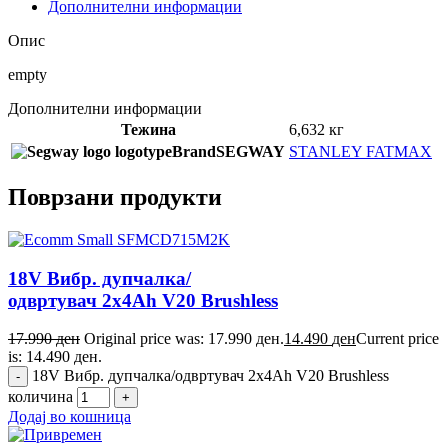
Дополнителни информации
Опис
empty
Дополнителни информации
Тежина
6,632 кг
Brand
SEGWAY
STANLEY FATMAX
Поврзани продукти
18V Вибр. дупчалка/
одвртувач 2x4Ah V20 Brushless
17.990
ден
Original price was: 17.990 ден.
14.490
ден
Current price
is: 14.490 ден.
18V Вибр. дупчалка/одвртувач 2x4Ah V20 Brushless
количина
Додај во кошница