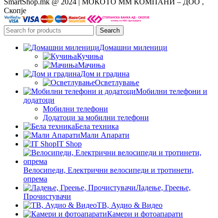
SmartShop.mk @ 2024 | МОКОТО ММ КОМПАНИ – ДОО ,
Скопје
Search
Домашни миленици
Кучиња
Мачиња
Дом и градина
Осветлување
Мобилни телефони и
додатоци
Мобилни телефони
Додатоци за мобилни телефони
Бела техника
Мали Апарати
IT Shop
Велосипеди, Електрични велосипеди и тротинети,
опрема
Ладење, Греење,
Прочистувачи
ТВ, Аудио & Видео
Камери и фотоапарати