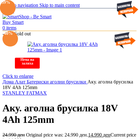
-19%
-39%
Skip to navigation
Skip to main content
Menu
0
items
-40%
-40%
Sold out
Нема на
залиха
Click to enlarge
Дома
Алат
Батериски аголни брусилки
Аку. аголна брусилка
18V 4Ah 125mm
STANLEY FATMAX
Аку. аголна брусилка 18V
4Ah 125mm
24.990
ден
Original price was: 24.990 ден.
14.990
ден
Current price