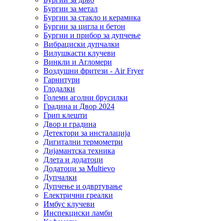
Бургии за метал
Бургии за стакло и керамика
Бургии за цигла и бетон
Бургии и прибор за дупчење
Вибрациски дупчалки
Вилушкасти клучеви
Винкли и Агломери
Воздушни фритези - Air Fryer
Гарнитури
Глодалки
Големи аголни брусилки
Градина и Двор 2024
Грип клешти
Двор и градина
Детектори за инсталација
Дигитални термометри
Дијамантска техника
Длета и додатоци
Додатоци за Multievo
Дупчалки
Дупчење и одвртување
Електрични греалки
Имбус клучеви
Инспекциски ламби