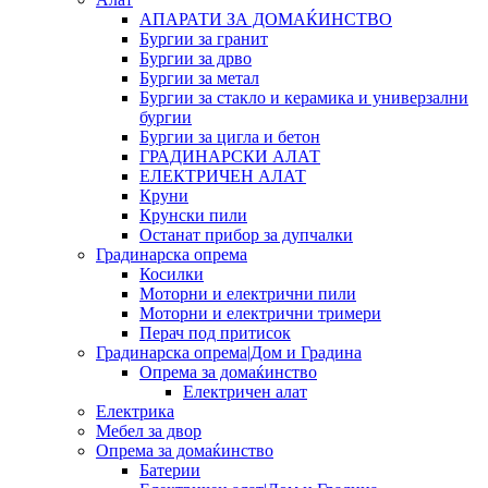
АПАРАТИ ЗА ДОМАЌИНСТВО
Бургии за гранит
Бургии за дрво
Бургии за метал
Бургии за стакло и керамика и универзални
бургии
Бургии за цигла и бетон
ГРАДИНАРСКИ АЛАТ
ЕЛЕКТРИЧЕН АЛАТ
Круни
Крунски пили
Останат прибор за дупчалки
Градинарска опрема
Косилки
Моторни и електрични пили
Моторни и електрични тримери
Перач под притисок
Градинарска опрема|Дом и Градина
Опрема за домаќинство
Електричен алат
Електрика
Мебел за двор
Опрема за домаќинство
Батерии