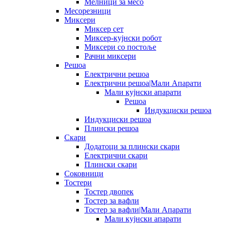
Мелници за месо
Месорезници
Миксери
Миксер сет
Миксер-кујнски робот
Миксери со постоље
Рачни миксери
Решоа
Електрични решоа
Електрични решоа|Мали Апарати
Мали кујнски апарати
Решоа
Индукциски решоа
Индукциски решоа
Плински решоа
Скари
Додатоци за плински скари
Електрични скари
Плински скари
Соковници
Тостери
Тостер двопек
Тостер за вафли
Тостер за вафли|Мали Апарати
Мали кујнски апарати