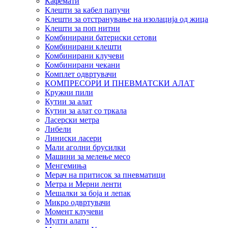
Кафемати
Клешти за кабел папучи
Клешти за отстранување на изолација од жица
Клешти за поп нитни
Комбинирани батериски сетови
Комбинирани клешти
Комбинирани клучеви
Комбинирани чекани
Комплет одвртувачи
КОМПРЕСОРИ И ПНЕВМАТСКИ АЛАТ
Кружни пили
Кутии за алат
Кутии за алат со тркала
Ласерски метра
Либели
Линиски ласери
Мали аголни брусилки
Машини за мелење месо
Менгемиња
Мерач на притисок за пневматици
Метра и Мерни ленти
Мешалки за боја и лепак
Микро одвртувачи
Момент клучеви
Мулти алати