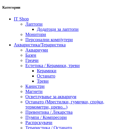
Категории
IT Shop
Лаптопи
Додатоци за лаптопи
Монитори
Персонални компјутери
Акваристика/Тераристика
Аквариуми
Базен
Греачи
Естетика / Керамики, треви
Керамики
Останато
Треви
Канистри
Магнети
Осветлување за аквариум
Останато (Мрестилки, гумички, спојки,
термометри, црево...)
Превентива / Лекарства
Пумпи / Компресори
Распрскувачи
Тераристика / Останато