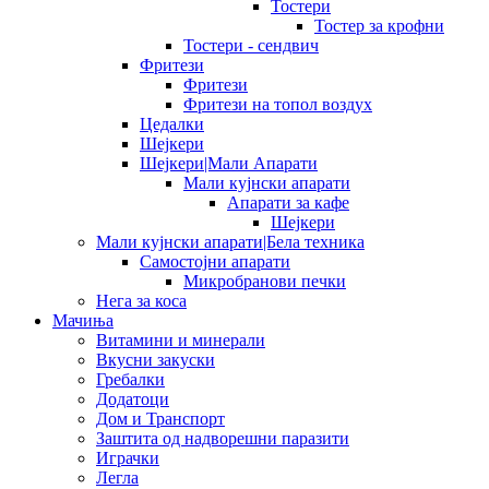
Тостери
Тостер за крофни
Тостери - сендвич
Фритези
Фритези
Фритези на топол воздух
Цедалки
Шејкери
Шејкери|Мали Апарати
Мали кујнски апарати
Апарати за кафе
Шејкери
Мали кујнски апарати|Бела техника
Самостојни апарати
Микробранови печки
Нега за коса
Мачиња
Витамини и минерали
Вкусни закуски
Гребалки
Додатоци
Дом и Транспорт
Заштита од надворешни паразити
Играчки
Легла