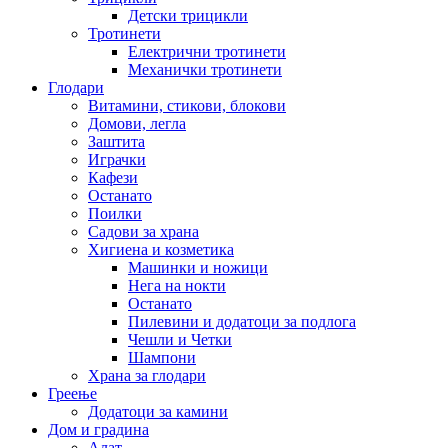
Детски трицикли
Тротинети
Електрични тротинети
Механички тротинети
Глодари
Витамини, стикови, блокови
Домови, легла
Заштита
Играчки
Кафези
Останато
Поилки
Садови за храна
Хигиена и козметика
Машинки и ножици
Нега на нокти
Останато
Пилевини и додатоци за подлога
Чешли и Четки
Шампони
Храна за глодари
Греење
Додатоци за камини
Дом и градина
Алат