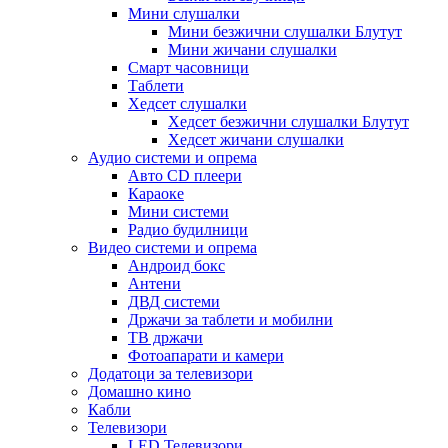
Мини слушалки
Мини безжични слушалки Блутут
Мини жичани слушалки
Смарт часовници
Таблети
Хедсет слушалки
Хедсет безжични слушалки Блутут
Хедсет жичани слушалки
Аудио системи и опрема
Авто CD плеери
Караоке
Мини системи
Радио будилници
Видео системи и опрема
Андроид бокс
Антени
ДВД системи
Држачи за таблети и мобилни
ТВ држачи
Фотоапарати и камери
Додатоци за телевизори
Домашно кино
Кабли
Телевизори
LED Телевизори