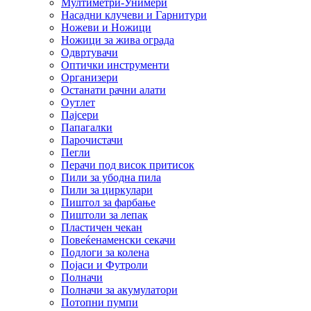
Мултиметри-Унимери
Насадни клучеви и Гарнитури
Ножеви и Ножици
Ножици за жива ограда
Одвртувачи
Оптички инструменти
Организери
Останати рачни алати
Оутлет
Пајсери
Папагалки
Парочистачи
Пегли
Перачи под висок притисок
Пили за убодна пила
Пили за циркулари
Пиштол за фарбање
Пиштоли за лепак
Пластичен чекан
Повеќенаменски секачи
Подлоги за колена
Појаси и Футроли
Полначи
Полначи за акумулатори
Потопни пумпи