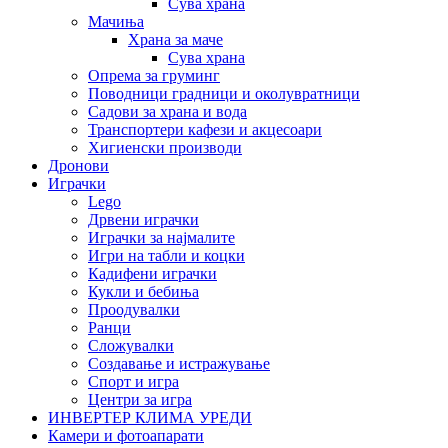
Сува храна
Мачиња
Храна за маче
Сува храна
Опрема за груминг
Поводници градници и околувратници
Садови за храна и вода
Транспортери кафези и акцесоари
Хигиенски производи
Дронови
Играчки
Lego
Дрвени играчки
Играчки за најмалите
Игри на табли и коцки
Кадифени играчки
Кукли и бебиња
Проодувалки
Ранци
Сложувалки
Создавање и истражување
Спорт и игра
Центри за игра
ИНВЕРТЕР КЛИМА УРЕДИ
Камери и фотоапарати