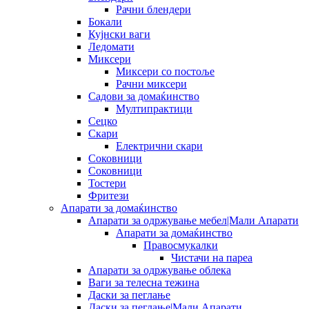
Рачни блендери
Бокали
Кујнски ваги
Ледомати
Миксери
Миксери со постоље
Рачни миксери
Садови за домаќинство
Мултипрактици
Сецко
Скари
Електрични скари
Соковници
Соковници
Тостери
Фритези
Апарати за домаќинство
Апарати за одржување мебел|Мали Апарати
Апарати за домаќинство
Правосмукалки
Чистачи на пареа
Апарати за одржување облека
Ваги за телесна тежина
Даски за пеглање
Даски за пеглање|Мали Апарати