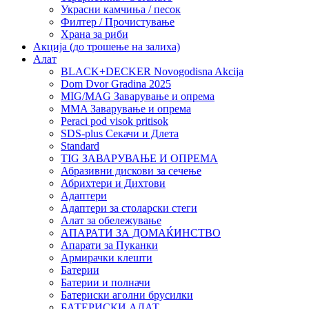
Украсни камчиња / песок
Филтер / Прочистување
Храна за риби
Акција (до трошење на залиха)
Алат
BLACK+DECKER Novogodisna Akcija
Dom Dvor Gradina 2025
MIG/MAG Заварување и опрема
MMA Заварување и опрема
Peraci pod visok pritisok
SDS-plus Секачи и Длета
Standard
TIG ЗАВАРУВАЊЕ И ОПРЕМА
Абразивни дискови за сечење
Абрихтери и Дихтови
Адаптери
Адаптери за столарски стеги
Алат за обележување
АПАРАТИ ЗА ДОМАЌИНСТВО
Апарати за Пуканки
Армирачки клешти
Батерии
Батерии и полначи
Батериски аголни брусилки
БАТЕРИСКИ АЛАТ