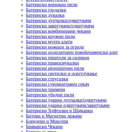
Батериски верижни пили
Батериски глодалки
Батериски дувалки
Батериски дупчалки/одвртувачи
Батериски завртувачи/одвртувачи
Батериски комбинирани чекани
Батериски кружни пили
Батериски мулти алати
Батериски ножици за ограда
Батериски осцилаторен повеќенаменски алат
Батериски пиштоли за силикон
Батериски правосмукалки
Батериски реципрочни пили
Батериски светилки и осветлување
Батериски стругалки
Батериски сувомонтажен секач
Батериски тримери
Батериски убодни пили
Батериски ударни дупчалки/одвртувачи
Батериски ударни одвртувачи/завртувачи
Батериски Хефталки и Шајкарки
Битови и Магнетни држачи
Блендери и Миксери
Браварски Чекани
Бургии за дрво