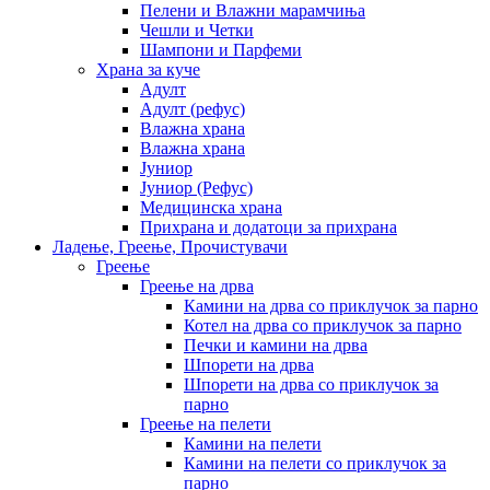
Пелени и Влажни марамчиња
Чешли и Четки
Шампони и Парфеми
Храна за куче
Адулт
Адулт (рефус)
Влажна храна
Влажна храна
Јуниор
Јуниор (Рефус)
Медицинска храна
Прихрана и додатоци за прихрана
Ладење, Греење, Прочистувачи
Греење
Греење на дрва
Камини на дрва со приклучок за парно
Котел на дрва со приклучок за парно
Печки и камини на дрва
Шпорети на дрва
Шпорети на дрва со приклучок за
парно
Греење на пелети
Камини на пелети
Камини на пелети со приклучок за
парно