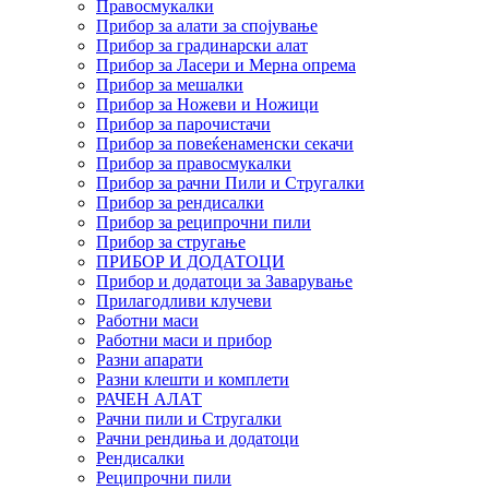
Правосмукалки
Прибор за алати за спојување
Прибор за градинарски алат
Прибор за Ласери и Мерна опрема
Прибор за мешалки
Прибор за Ножеви и Ножици
Прибор за парочистачи
Прибор за повеќенаменски секачи
Прибор за правосмукалки
Прибор за рачни Пили и Стругалки
Прибор за рендисалки
Прибор за реципрочни пили
Прибор за стругање
ПРИБОР И ДОДАТОЦИ
Прибор и додатоци за Заварување
Прилагодливи клучеви
Работни маси
Работни маси и прибор
Разни апарати
Разни клешти и комплети
РАЧЕН АЛАТ
Рачни пили и Стругалки
Рачни рендиња и додатоци
Рендисалки
Реципрочни пили