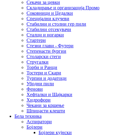
Секачи за цевки
Складирање и организација Промо
Соковници и Цедалки
Специјални клучеви
Стабилни и столни гер пили
Стабилни отсекувачи
Сталци и ногарки
Стартери
Стезни глави - Футери
Степенасти бургии
Столарски стеги
Стругалки
Торби и Ранци
Тостери и Скари
Турпии и додатоци
Убодни пили
Фенови
Хефталки и Шајкарки
Хидрофори
Чекани за кршење
Шпицасти клешти
Бела техника
Аспиратори
Бојлери
Бојлери кујнски