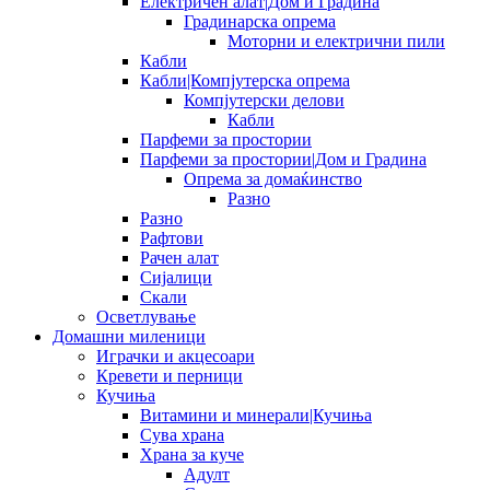
Електричен алат|Дом и Градина
Градинарска опрема
Моторни и електрични пили
Кабли
Кабли|Компјутерска опрема
Компјутерски делови
Кабли
Парфеми за простории
Парфеми за простории|Дом и Градина
Опрема за домаќинство
Разно
Разно
Рафтови
Рачен алат
Сијалици
Скали
Осветлување
Домашни миленици
Играчки и акцесоари
Кревети и перници
Кучиња
Витамини и минерали|Кучиња
Сува храна
Храна за куче
Адулт