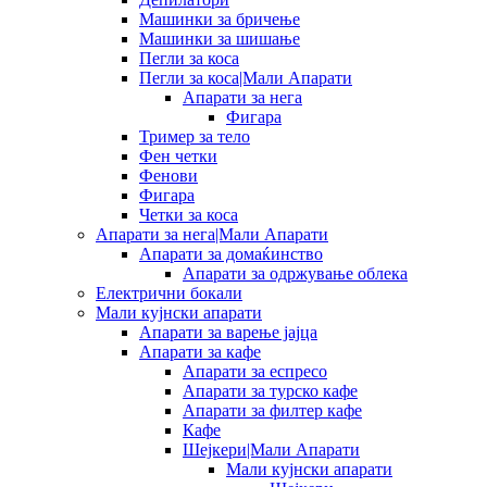
Машинки за бричење
Машинки за шишање
Пегли за коса
Пегли за коса|Мали Апарати
Апарати за нега
Фигара
Тример за тело
Фен четки
Фенови
Фигара
Четки за коса
Апарати за нега|Мали Апарати
Апарати за домаќинство
Апарати за одржување облека
Електрични бокали
Мали кујнски апарати
Апарати за варење јајца
Апарати за кафе
Апарати за еспресо
Апарати за турско кафе
Апарати за филтер кафе
Кафе
Шејкери|Мали Апарати
Мали кујнски апарати