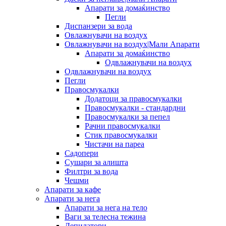
Апарати за домаќинство
Пегли
Диспанзери за вода
Овлажнувачи на воздух
Овлажнувачи на воздух|Мали Апарати
Апарати за домаќинство
Одвлажнувачи на воздух
Одвлажнувачи на воздух
Пегли
Правосмукалки
Додатоци за правосмукалки
Правосмукалки - стандардни
Правосмукалки за пепел
Рачни правосмукалки
Стик правосмукалки
Чистачи на пареа
Садопери
Сушари за алишта
Филтри за вода
Чешми
Апарати за кафе
Апарати за нега
Апарати за нега на тело
Ваги за телесна тежина
Депилатори