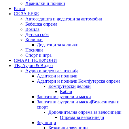
Хранилки и поилки
Разно
СЕ ЗА БЕБЕ
Автоседишта и додатоци за автомобил
Бебешка опрема
Возила
Детска соба
Колички
Додатоци за колички
Носилки
Спорт и игра
СМАРТ ТЕЛЕФОНИ
ТВ, Аудио & Видео
Аудио и видео галантерија
Адаптери и полначи
Адаптери и полначи|Компјутерска опрема
Компјутерски делови
Кабли
Заштитни футроли и маски
Заштитни футроли и маски|Велосипеди и
спорт
Дополнителна опрема за велосипеди
Опрема за велосипеди
Звучници
Безжични звучници