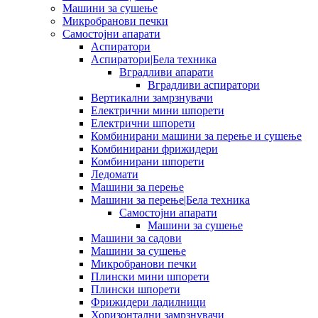
Машини за сушење
Микробранови печки
Самостојни апарати
Аспиратори
Аспиратори|Бела техника
Вградливи апарати
Вградливи аспиратори
Вертикални замрзнувачи
Електрични мини шпорети
Електрични шпорети
Комбинирани машини за перење и сушење
Комбинирани фрижидери
Комбинирани шпорети
Ледомати
Машини за перење
Машини за перење|Бела техника
Самостојни апарати
Машини за сушење
Машини за садови
Машини за сушење
Микробранови печки
Плински мини шпорети
Плински шпорети
Фрижидери ладилници
Хоризонтални замрзнувачи