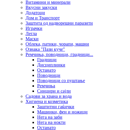
Витамини и минерали
Вкусни закуски
Додатоци
Дом и Транспорт
Заштита од надворешни паразити
Играчки
Легла
Маски
Облека, патики, чорапи, машни
Ознака "Пази куче"
Ремчиња, поводници, градници...
Градници
Дисциплинки
Останато
Поводници
Поводници со пуштање
Ремчиња
Синџири и сајли
Садови за храна и вода
Хигиена и козметика
Заштитни гаќички
Машинки, фен и ножици
Нега на заби
Нега на нокти
Останато