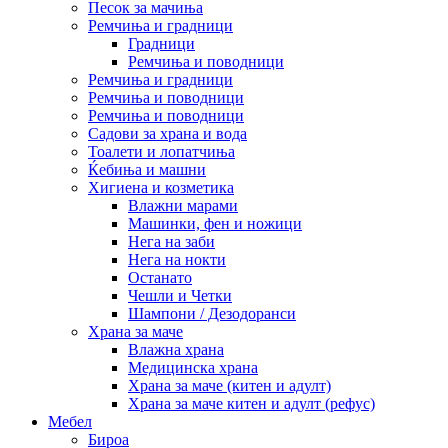
Песок за мачиња
Ремчиња и градници
Градници
Ремчиња и поводници
Ремчиња и градници
Ремчиња и поводници
Ремчиња и поводници
Садови за храна и вода
Тоалети и лопатчиња
Ќебиња и машни
Хигиена и козметика
Влажни марами
Машинки, фен и ножици
Нега на заби
Нега на нокти
Останато
Чешли и Четки
Шампони / Дезодоранси
Храна за маче
Влажна храна
Медицинска храна
Храна за маче (китен и адулт)
Храна за маче китен и адулт (рефус)
Мебел
Бироа