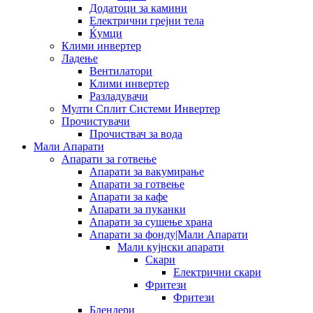
Додатоци за камини
Електрични грејни тела
Ќумци
Клими инвертер
Ладење
Вентилатори
Клими инвертер
Разладувачи
Мулти Сплит Системи Инвертер
Прочистувачи
Прочиствач за вода
Мали Апарати
Апарати за готвење
Апарати за вакумирање
Апарати за готвење
Апарати за кафе
Апарати за пуканки
Апарати за сушење храна
Апарати за фонду|Мали Апарати
Мали кујнски апарати
Скари
Електрични скари
Фритези
Фритези
Блендери