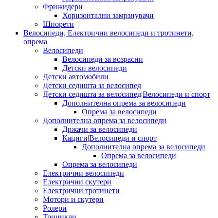
Фрижидери
Хоризонтални замрзнувачи
Шпорети
Велосипеди, Електрични велосипеди и тротинети,
опрема
Велосипеди
Велосипеди за возрасни
Детски велосипеди
Детски автомобили
Детски седишта за велосипед
Детски седишта за велосипед|Велосипеди и спорт
Дополнителна опрема за велосипеди
Опрема за велосипеди
Дополнителна опрема за велосипеди
Држачи за велосипеди
Кациги|Велосипеди и спорт
Дополнителна опрема за велосипеди
Опрема за велосипеди
Опрема за велосипеди
Електрични велосипеди
Електрични скутери
Електрични тротинети
Мотори и скутери
Ролери
Трицикли