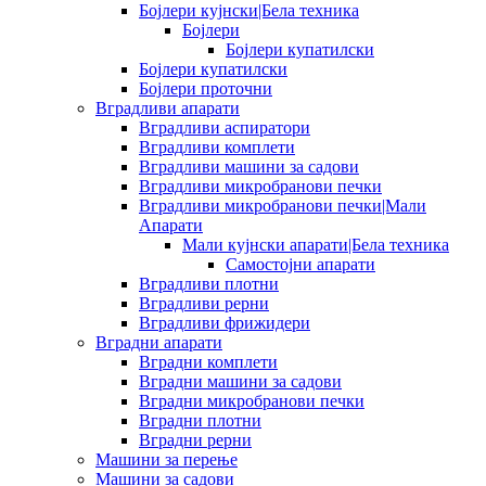
Бојлери кујнски|Бела техника
Бојлери
Бојлери купатилски
Бојлери купатилски
Бојлери проточни
Вградливи апарати
Вградливи аспиратори
Вградливи комплети
Вградливи машини за садови
Вградливи микробранови печки
Вградливи микробранови печки|Мали
Апарати
Мали кујнски апарати|Бела техника
Самостојни апарати
Вградливи плотни
Вградливи рерни
Вградливи фрижидери
Вградни апарати
Вградни комплети
Вградни машини за садови
Вградни микробранови печки
Вградни плотни
Вградни рерни
Машини за перење
Машини за садови