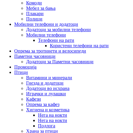
Комоди
Мебел за бања
Плакари
Полици
Мобилни телефони и додатоци
Додатоци за мобилни телефони
Мобилни телефони
Телефони на рати
Користени телефони на рати
Опрема за тротинети и велосипеди
Паметни часовници
Додатоци за Паметни часовници
Промоција
Птици
Витамини и минерали
Гнезда и додатоци
Додатоци во исхрана
Играчки и лулашки
Кафези
Опрема за кафез
Хигиена и козметика
Нега на нокти
Нега на нокти
Подлога
Храна за птици