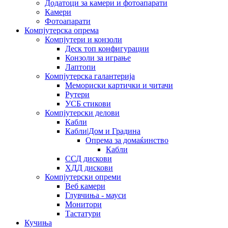
Додатоци за камери и фотоапарати
Камери
Фотоапарати
Компјутерска опрема
Компјутери и конзоли
Деск топ конфигурации
Конзоли за играње
Лаптопи
Компјутерска галантерија
Мемориски картички и читачи
Рутери
УСБ стикови
Компјутерски делови
Кабли
Кабли|Дом и Градина
Опрема за домаќинство
Кабли
ССД дискови
ХДД дискови
Компјутерски опреми
Веб камери
Глувчиња - мауси
Монитори
Тастатури
Кучиња