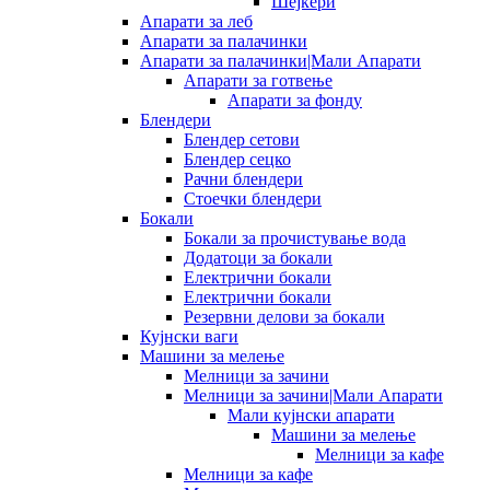
Шејкери
Апарати за леб
Апарати за палачинки
Апарати за палачинки|Мали Апарати
Апарати за готвење
Апарати за фонду
Блендери
Блендер сетови
Блендер сецко
Рачни блендери
Стоечки блендери
Бокали
Бокали за прочистување вода
Додатоци за бокали
Електрични бокали
Електрични бокали
Резервни делови за бокали
Кујнски ваги
Машини за мелење
Мелници за зачини
Мелници за зачини|Мали Апарати
Мали кујнски апарати
Машини за мелење
Мелници за кафе
Мелници за кафе