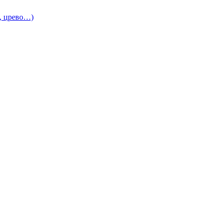
и, црево…)