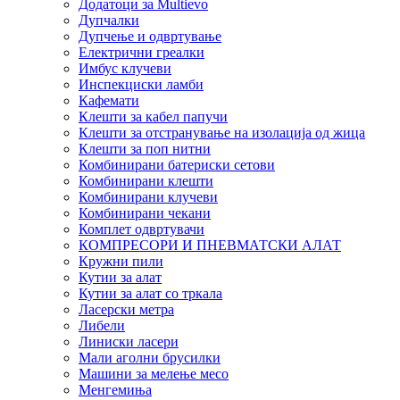
Додатоци за Multievo
Дупчалки
Дупчење и одвртување
Електрични греалки
Имбус клучеви
Инспекциски ламби
Кафемати
Клешти за кабел папучи
Клешти за отстранување на изолација од жица
Клешти за поп нитни
Комбинирани батериски сетови
Комбинирани клешти
Комбинирани клучеви
Комбинирани чекани
Комплет одвртувачи
КОМПРЕСОРИ И ПНЕВМАТСКИ АЛАТ
Кружни пили
Кутии за алат
Кутии за алат со тркала
Ласерски метра
Либели
Линиски ласери
Мали аголни брусилки
Машини за мелење месо
Менгемиња