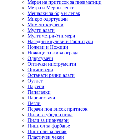
Мерач на притисок за пневматици
Метра и Мерни ленти
Мешалки за боја и лепак
Микро одвртувачи
Момент клучеви
Мулти алати
Мултиметри-Унимери
Насадни клучеви и Гарнитури
Ножеви и Ножици
Ножици за жива ограда
Одвртувачи
Оптички инструменти
Организери
Останати рачни алати
Оутлет
Пајсери
Папагалки
Парочистачи
Пегли
Перачи под висок притисок
Пили за убодна пила
Пили за циркулари
Пиштол за фарбање
Пиштоли за лепак
Пластичен чекан