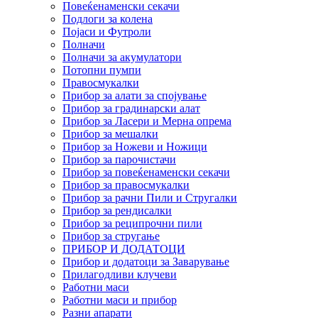
Повеќенаменски секачи
Подлоги за колена
Појаси и Футроли
Полначи
Полначи за акумулатори
Потопни пумпи
Правосмукалки
Прибор за алати за спојување
Прибор за градинарски алат
Прибор за Ласери и Мерна опрема
Прибор за мешалки
Прибор за Ножеви и Ножици
Прибор за парочистачи
Прибор за повеќенаменски секачи
Прибор за правосмукалки
Прибор за рачни Пили и Стругалки
Прибор за рендисалки
Прибор за реципрочни пили
Прибор за стругање
ПРИБОР И ДОДАТОЦИ
Прибор и додатоци за Заварување
Прилагодливи клучеви
Работни маси
Работни маси и прибор
Разни апарати