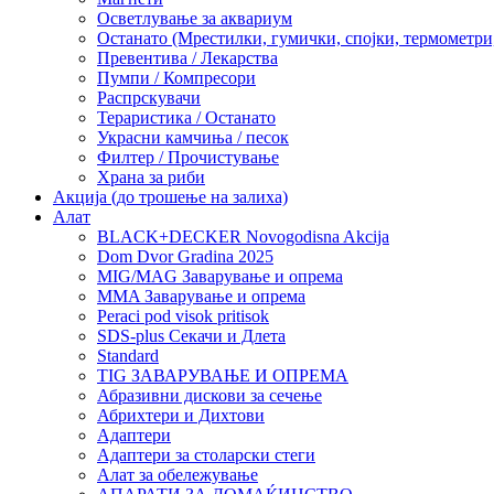
Осветлување за аквариум
Останато (Мрестилки, гумички, спојки, термометр
Превентива / Лекарства
Пумпи / Компресори
Распрскувачи
Тераристика / Останато
Украсни камчиња / песок
Филтер / Прочистување
Храна за риби
Акција (до трошење на залиха)
Алат
BLACK+DECKER Novogodisna Akcija
Dom Dvor Gradina 2025
MIG/MAG Заварување и опрема
MMA Заварување и опрема
Peraci pod visok pritisok
SDS-plus Секачи и Длета
Standard
TIG ЗАВАРУВАЊЕ И ОПРЕМА
Абразивни дискови за сечење
Абрихтери и Дихтови
Адаптери
Адаптери за столарски стеги
Алат за обележување