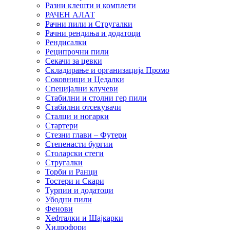
Разни клешти и комплети
РАЧЕН АЛАТ
Рачни пили и Стругалки
Рачни рендиња и додатоци
Рендисалки
Реципрочни пили
Секачи за цевки
Складирање и организација Промо
Соковници и Цедалки
Специјални клучеви
Стабилни и столни гер пили
Стабилни отсекувачи
Сталци и ногарки
Стартери
Стезни глави – Футери
Степенасти бургии
Столарски стеги
Стругалки
Торби и Ранци
Тостери и Скари
Турпии и додатоци
Убодни пили
Фенови
Хефталки и Шајкарки
Хидрофори