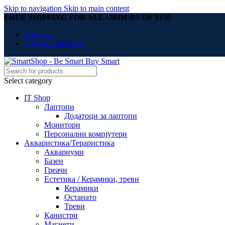
Skip to navigation
Skip to main content
FREE SHIPPING FOR ALL ORDERS OF $150
Контакт
Станете Партнер
Select category
IT Shop
Лаптопи
Додатоци за лаптопи
Монитори
Персонални компјутери
Акваристика/Тераристика
Аквариуми
Базен
Греачи
Естетика / Керамики, треви
Керамики
Останато
Треви
Канистри
Магнети