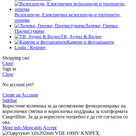
Велосипеди, Електрични велосипеди и тротинети,
опрема
Ладење, Греење,
Прочистувачи
ТВ, Аудио & Видео
Камери и фотоапарати
Login / Register
Shopping cart
Close
Sign in
Close
No account yet?
Create an Account
Sidebar
Користиме колачиња за да овозможиме функционирање на
кориснички сметки и корисничка поддршка за платформата
СмартШоп. За да ја користите потребно е да сте согласни со
ова.
More info
More info
Accept