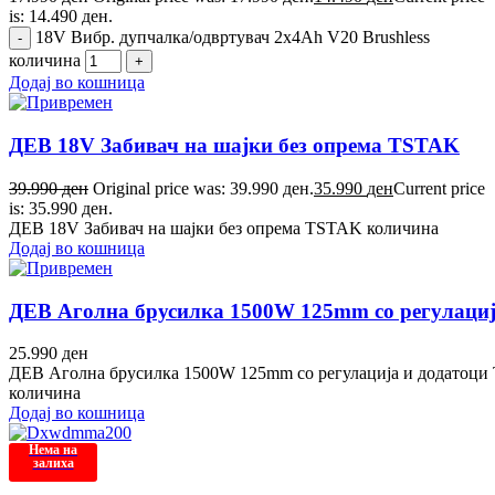
is: 14.490 ден.
18V Вибр. дупчалка/одвртувач 2x4Ah V20 Brushless
количина
Додај во кошница
ДЕВ 18V Забивач на шајки без опрема TSTAK
39.990
ден
Original price was: 39.990 ден.
35.990
ден
Current price
is: 35.990 ден.
ДЕВ 18V Забивач на шајки без опрема TSTAK количина
Додај во кошница
ДЕВ Аголна брусилка 1500W 125mm со регулаци
25.990
ден
ДЕВ Аголна брусилка 1500W 125mm со регулација и додатоц
количина
Додај во кошница
Нема на
залиха