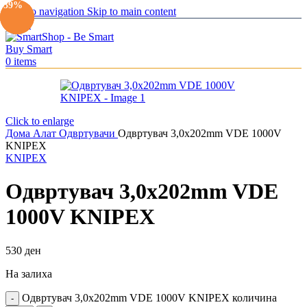
-19%
-10%
-39%
Skip to navigation
Skip to main content
Menu
0
items
Click to enlarge
Дома
Алат
Одвртувачи
Одвртувач 3,0x202mm VDE 1000V
KNIPEX
KNIPEX
Одвртувач 3,0x202mm VDE
1000V KNIPEX
530
ден
На залиха
Одвртувач 3,0x202mm VDE 1000V KNIPEX количина