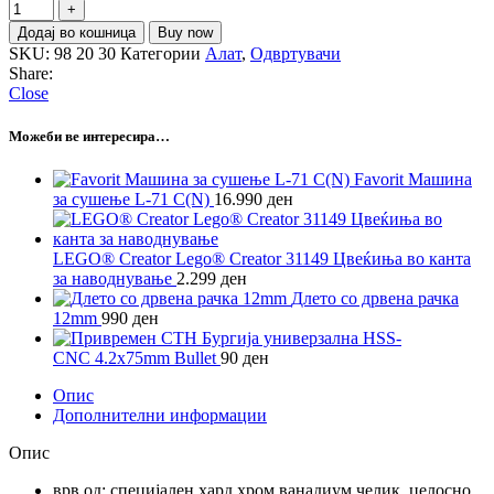
Додај во кошница
Buy now
SKU:
98 20 30
Категории
Алат
,
Одвртувачи
Share:
Close
Можеби ве интересира…
Favorit Машина
за сушење L-71 C(N)
16.990
ден
LEGO® Creator Lego® Creator 31149 Цвеќиња во канта
за наводнување
2.299
ден
Длето со дрвена рачка
12mm
990
ден
СТН Бургија универзална HSS-
CNC 4.2x75mm Bullet
90
ден
Опис
Дополнителни информации
Опис
врв од: специјален хард хром ванадиум челик, целосно