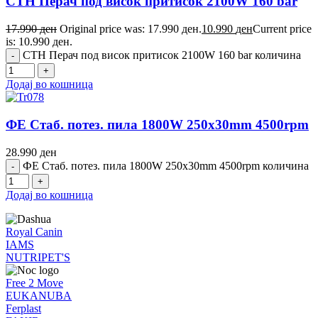
СТН Перач под висок притисок 2100W 160 bar
17.990
ден
Original price was: 17.990 ден.
10.990
ден
Current price
is: 10.990 ден.
СТН Перач под висок притисок 2100W 160 bar количина
Додај во кошница
ФЕ Стаб. потез. пила 1800W 250x30mm 4500rpm
28.990
ден
ФЕ Стаб. потез. пила 1800W 250x30mm 4500rpm количина
Додај во кошница
Royal Canin
IAMS
NUTRIPET'S
Free 2 Move
EUKANUBA
Ferplast