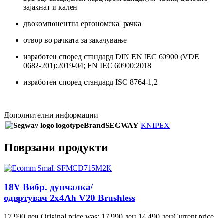
зајакнат и кален
двокомпонентна ергономска рачка
отвор во рачката за закачување
изработен според стандард DIN EN IEC 60900 (VDE
0682-201):2019-04; EN IEC 60900:2018
изработен според стандард ISO 8764-1,2
Дополнителни информации
Brand
SEGWAY
KNIPEX
Поврзани продукти
18V Вибр. дупчалка/
одвртувач 2x4Ah V20 Brushless
17.990
ден
Original price was: 17.990 ден.
14.490
ден
Current price