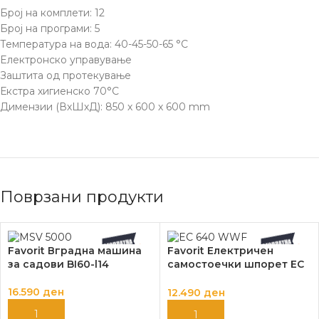
Број на комплети: 12
Број на програми: 5
Температура на вода: 40-45-50-65 °C
Eлектронскo управување
Заштита од протекување
Екстра хигиенско 70°C
Димензии (ВхШхД): 850 х 600 х 600 mm
Поврзани продукти
Favorit Вградна машина
Favorit Електричен
за садови BI60-l14
самостоечки шпорет EC
640 WWF
16.590
ден
12.490
ден
ДОДАЈ ВО КОШНИЦА
ДОДАЈ ВО КОШНИЦА