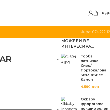
0
ДЕ
Инфо: 074 222 1
МОЖЕБИ ВЕ
ИНТЕРЕСИРА…
AR
Торба
патничка
Сиво/
Портокалова
36х30х38см. -
Камон
4.590
ден
Okbaby
Ippopotamo
нокшир зелен