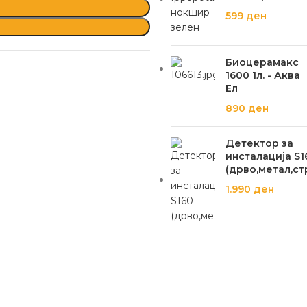
599
ден
Биоцерамакс
1600 1л. - Аква
Ел
890
ден
Детектор за
инсталација S1
(дрво,метал,ст
1.990
ден