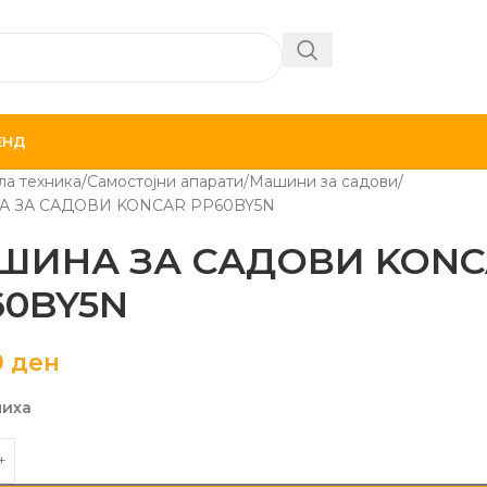
ЕНД
ла техника
Самостојни апарати
Машини за садови
 ЗА САДОВИ KONCAR PP60BY5N
ШИНА ЗА САДОВИ KONC
60BY5N
0
ден
лиха