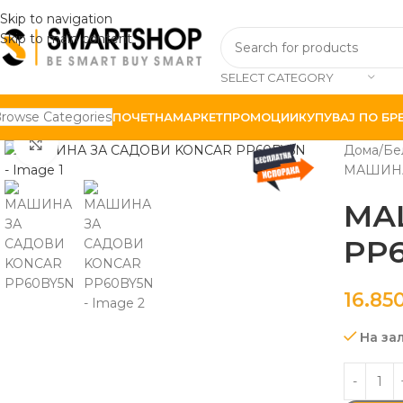
Skip to navigation
Skip to main content
SELECT CATEGORY
rowse Categories
ПОЧЕТНА
МАРКЕТ
ПРОМОЦИИ
КУПУВАЈ ПО БР
Click to enlarge
Дома
Бе
МАШИНА
МА
PP
16.85
На за