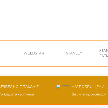
STA
X
WELDSTAR
STANLEY
FAT
БЕЗБЕДНО ПЛАЌАЊЕ
НАЈДОБРИ ЦЕНИ
Со Вашата картичка
За сите производи