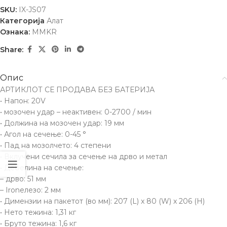
SKU:
IX-JS07
Категорија
Алат
Ознака:
MMKR
Share:
Опис
АРТИКЛОТ СЕ ПРОДАВА БЕЗ БАТЕРИЈА
• Напон: 20V
• мозочен удар – неактивен: 0-2700 / мин
• Должина на мозочен удар: 19 мм
• Агол на сечење: 0-45 °
• Пад на мозолчето: 4 степени
• Вклучени сечила за сечење на дрво и метал
• Дебелина на сечење:
– дрво: 51 мм
– Ironелезо: 2 мм
• Димензии на пакетот (во мм): 207 (L) x 80 (W) x 206 (H)
• Нето тежина: 1,31 кг
• Бруто тежина: 1,6 кг