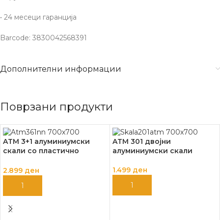
• 24 месеци гаранција
Barcode: 3830042568391
Дополнителни информации
Поврзани продукти
ATM 3+1 алуминиумски
ATM 301 двојни
скали со пластично
алуминиумски скали
газиште ATM-361
1.499
ден
2.899
ден
ДОДАЈ ВО КОШНИЦА
ДОДАЈ ВО КОШНИЦА