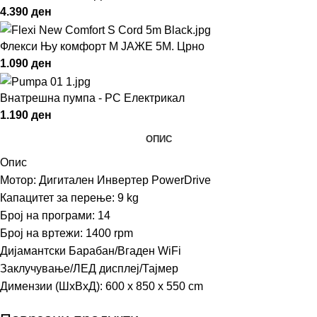
4.390
ден
Флекси Њу комфорт М ЈАЖЕ 5М. Црно
1.090
ден
Внатрешна пумпа - РС Електрикал
1.190
ден
ОПИС
Опис
Мотор: Дигитален Инвертер PowerDrive
Капацитет за перење: 9 kg
Број на програми: 14
Број на вртежи: 1400 rpm
Дијамантски Барабан/Вгаден WiFi
Заклучување/ЛЕД дисплеј/Тајмер
Димензии (ШхВхД): 600 х 850 х 550 cm