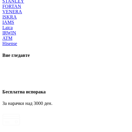
STANLEY
FORTAN
VENERA
ISKRA
IAMS
Laica
IRWIN
ATM
Hisense
Вие гледавте
Бесплатна испорака
За нарачки над 3000 ден.