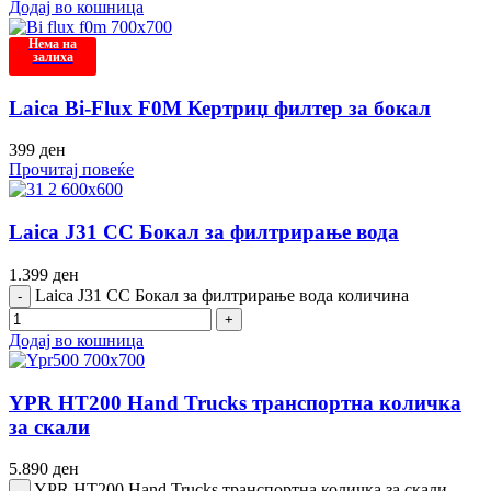
Додај во кошница
Нема на
залиха
Laica Bi-Flux F0M Кертриџ филтер за бокал
399
ден
Прочитај повеќе
Laica J31 CC Бокал за филтрирање вода
1.399
ден
Laica J31 CC Бокал за филтрирање вода количина
Додај во кошница
YPR HT200 Hand Trucks транспортна количка
за скали
5.890
ден
YPR HT200 Hand Trucks транспортна количка за скали