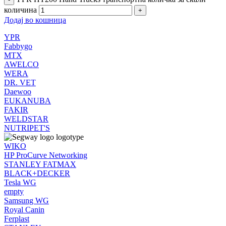
количина
Додај во кошница
YPR
Fabbygo
MTX
AWELCO
WERA
DR. VET
Daewoo
EUKANUBA
FAKIR
WELDSTAR
NUTRIPET'S
WIKO
HP ProCurve Networking
STANLEY FATMAX
BLACK+DECKER
Tesla WG
empty
Samsung WG
Royal Canin
Ferplast