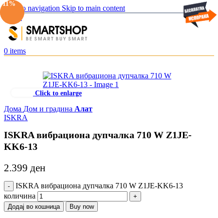
-12%
-11%
Skip to navigation
Skip to main content
Menu
0
items
Click to enlarge
Дома
Дом и градина
Алат
ISKRA
ISKRA вибрациона дупчалка 710 W Z1JE-
KK6-13
2.399
ден
ISKRA вибрациона дупчалка 710 W Z1JE-KK6-13
количина
Додај во кошница
Buy now