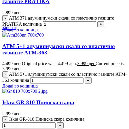
газиште PRATIKA
2.899
ден
ATM 371 алуминиумски скали со пластично газиште
PRATIKA количина
Sidebar
Додај во кошница
ATM 5+1 алуминиумски скали со пластично
газиште ATM-363
4.499
ден
Original price was: 4.499 ден.
3.999
ден
Current price is:
3.999 ден.
ATM 5+1 алуминиумски скали со пластично газиште ATM-
363 количина
Додај во кошница
Iskra GR-810 Плинска скара
2.990
ден
Iskra GR-810 Плинска скара количина