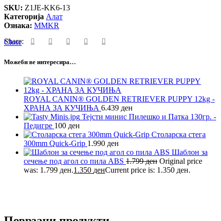
SKU:
Z1JE-KK6-13
Категорија
Алат
Ознака:
MMKR
Share:
Close
Можеби ве интересира…
ROYAL CANIN® GOLDEN RETRIEVER PUPPY 12kg -
ХРАНА ЗА КУЧИЊА
6.439
ден
Тејсти минис Пилешко и Патка 130гр. -
Педигре
100
ден
Столарска стега
300mm Quick-Grip
1.990
ден
Шаблон за
сечење под агол со пила ABS
1.799
ден
Original price
was: 1.799 ден.
1.350
ден
Current price is: 1.350 ден.
Поврзани продукти