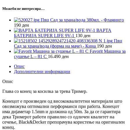
Можеби ве интересира…
Пвц Сад за храна/вода 380мл. - Фламинго
190
ден
ВАРТА
БАТЕРИЈА SUPER LIFE 9V-1
130
ден
Пвц
Сад за храна/вода (форма на маче) - Кина
190
ден
Favorit Машина за
сушење L – 81 C
16.490
ден
Опис
Дополнителни информации
Опис
Глава со конец за косилка за трева Тример.
Конецот е произведен од висококвалитетни материјали што
овозможува оптимални перформанси при работа. Конецот
има дијаметар 1.5mm и должина од 50m. За да се гарантира
дека Тримерот работи правилно со одличен квалитет на
сечење, Black&Decker препорачува користење на оригинален
конец.