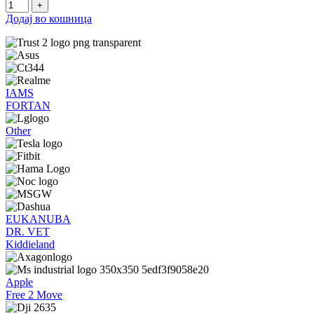
Додај во кошница
IAMS
FORTAN
Other
EUKANUBA
DR. VET
Kiddieland
Apple
Free 2 Move