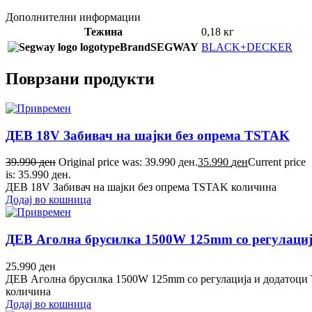
Дополнителни информации
Тежина
0,18 кг
Brand
SEGWAY
BLACK+DECKER
Поврзани продукти
ДЕВ 18V Забивач на шајки без опрема TSTAK
39.990
ден
Original price was: 39.990 ден.
35.990
ден
Current price
is: 35.990 ден.
ДЕВ 18V Забивач на шајки без опрема TSTAK количина
Додај во кошница
ДЕВ Аголна брусилка 1500W 125mm со регулаци
25.990
ден
ДЕВ Аголна брусилка 1500W 125mm со регулација и додатоц
количина
Додај во кошница