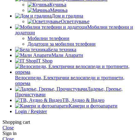
Кучиња
Мачиња
Дом и градина
Осветлување
Мобилни телефони и
додатоци
Мобилни телефони
Додатоци за мобилни телефони
Бела техника
Мали Апарати
IT Shop
Велосипеди, Електрични велосипеди и тротинети,
опрема
Ладење, Греење,
Прочистувачи
ТВ, Аудио & Видео
Камери и фотоапарати
Login / Register
Shopping cart
Close
Sign in
Close