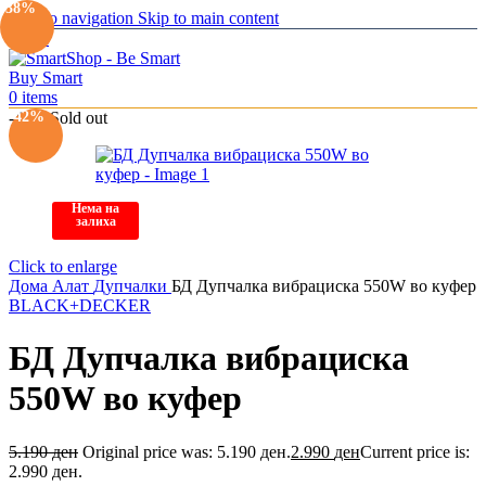
-38%
Skip to navigation
Skip to main content
Menu
0
items
-42%
-42%
Sold out
Нема на
залиха
Click to enlarge
Дома
Алат
Дупчалки
БД Дупчалка вибрациска 550W во куфер
BLACK+DECKER
БД Дупчалка вибрациска
550W во куфер
5.190
ден
Original price was: 5.190 ден.
2.990
ден
Current price is:
2.990 ден.