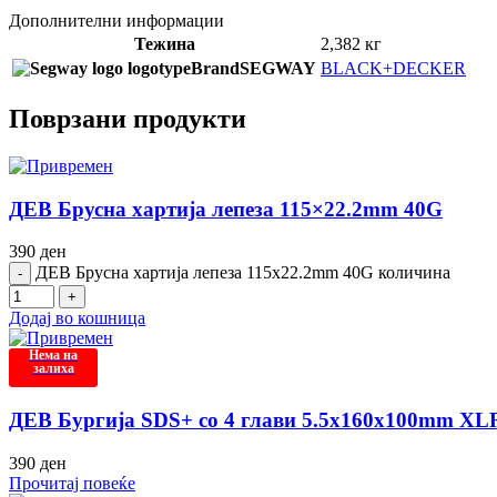
Дополнителни информации
Тежина
2,382 кг
Brand
SEGWAY
BLACK+DECKER
Поврзани продукти
ДЕВ Брусна хартија лепеза 115×22.2mm 40G
390
ден
ДЕВ Брусна хартија лепеза 115x22.2mm 40G количина
Додај во кошница
Нема на
залиха
ДЕВ Бургија SDS+ со 4 глави 5.5x160x100mm XL
390
ден
Прочитај повеќе