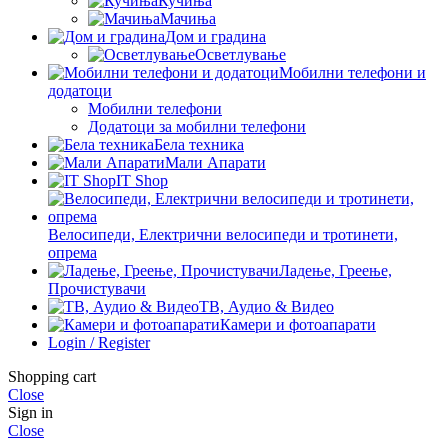
Кучиња
Мачиња
Дом и градина
Осветлување
Мобилни телефони и
додатоци
Мобилни телефони
Додатоци за мобилни телефони
Бела техника
Мали Апарати
IT Shop
Велосипеди, Електрични велосипеди и тротинети,
опрема
Ладење, Греење,
Прочистувачи
ТВ, Аудио & Видео
Камери и фотоапарати
Login / Register
Shopping cart
Close
Sign in
Close