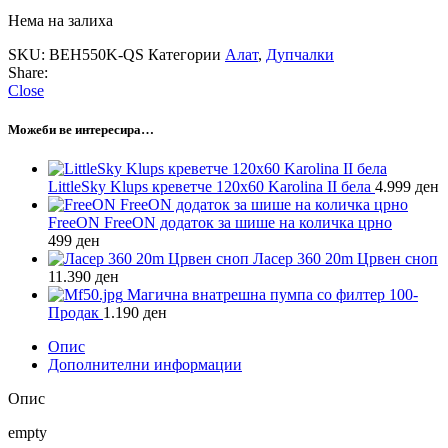
Нема на залиха
SKU:
BEH550K-QS
Категории
Алат
,
Дупчалки
Share:
Close
Можеби ве интересира…
LittleSky Klups креветче 120х60 Karolina II бела
4.999
ден
FreeON FreeON додаток за шише на количка црно
499
ден
Ласер 360 20m Црвен сноп
11.390
ден
Магична внатрешна пумпа со филтер 100-
Продак
1.190
ден
Опис
Дополнителни информации
Опис
empty