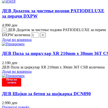
ДЕВ Додаток за чистење подови PATIODELUXE
за перачи DXPW
4.990
ден
ДЕВ Додаток за чистење подови PATIODELUXE за перачи
DXPW количина
Додај во кошница
ДЕВ Пила за циркулар XR 210mm x 30mm 36T C
2.190
ден
ДЕВ Пила за циркулар XR 210mm x 30mm 36T CSB количина
Додај во кошница
Нема на
залиха
ДЕВ Шајки за бетон за шајкарка DCN890
2.990
ден
Прочитај повеќе