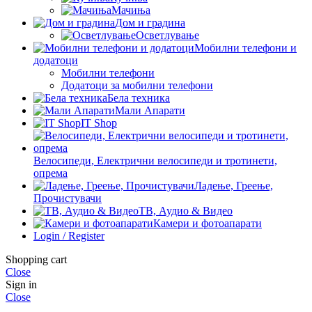
Мачиња
Дом и градина
Осветлување
Мобилни телефони и
додатоци
Мобилни телефони
Додатоци за мобилни телефони
Бела техника
Мали Апарати
IT Shop
Велосипеди, Електрични велосипеди и тротинети,
опрема
Ладење, Греење,
Прочистувачи
ТВ, Аудио & Видео
Камери и фотоапарати
Login / Register
Shopping cart
Close
Sign in
Close