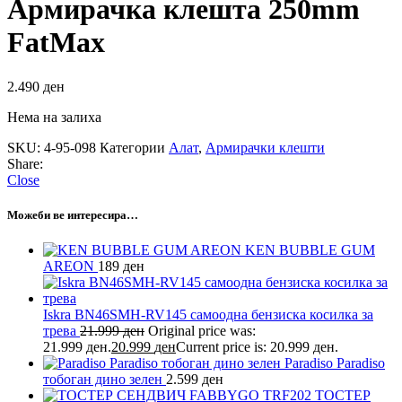
Армирачка клешта 250mm
FatMax
2.490
ден
Нема на залиха
SKU:
4-95-098
Категории
Алат
,
Армирачки клешти
Share:
Close
Можеби ве интересира…
KEN BUBBLE GUM
AREON
189
ден
Iskra BN46SMH-RV145 самоодна бензиска косилка за
трева
21.999
ден
Original price was:
21.999 ден.
20.999
ден
Current price is: 20.999 ден.
Paradiso Paradiso
тобоган дино зелен
2.599
ден
ТОСТЕР