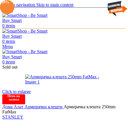
-10%
Skip to navigation
Skip to main content
Menu
0
items
0
items
Menu
0
items
Sold out
Click to enlarge
Нема на
залиха
Дома
Алат
Армирачки клешти
Армирачка клешта 250mm
FatMax
STANLEY