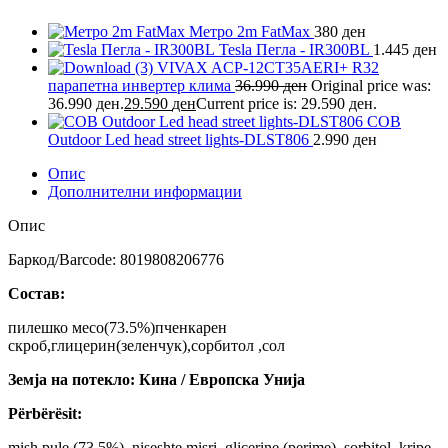
Метро 2m FatMax
380
ден
Tesla Пегла - IR300BL
1.445
ден
VIVAX ACP-12CT35AERI+ R32
парапетна инвертер клима
36.990
ден
Original price was:
36.990 ден.
29.590
ден
Current price is: 29.590 ден.
COB
Оutdoor Led head street lights-DLST806
2.990
ден
Опис
Дополнителни информации
Опис
Баркод/Barcode: 8019808206776
Состав:
пилешко месо(73.5%)пченкарен
скроб,глицерин(зеленчук),сорбитол ,сол
Земја на потекло: Кина / Европска Унија
Përbërësit:
mish pule (73.5%), niseshte misri, glicerine (perime), sorbitol, kripe