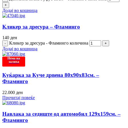
Додај во кошница
Кликер за дресура – Фламинго
140
ден
Кликер за дресура - Фламинго количина
Додај во кошница
Нема на
залиха
Куќарка за Куче дрвена 80х90х83см. –
Фламинго
22.000
ден
Прочитај повеќе
Навлака за седиште од автомобил 129х159см. –
Фламинго