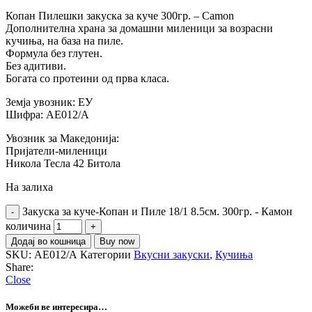
Копан Пилешки закуска за куче 300гр. – Camon
Дополнителна храна за домашни миленици за возрасни
кучиња, на база на пиле.
Формула без глутен.
Без адитиви.
Богата со протеини од прва класа.
Земја увозник: ЕУ
Шифра: АЕ012/А
Увозник за Македонија:
Пријатели-миленици
Никола Тесла 42 Битола
На залиха
Закуска за куче-Копан и Пиле 18/1 8.5см. 300гр. - Камон
количина
Додај во кошница
Buy now
SKU:
АЕ012/А
Категории
Вкусни закуски
,
Кучиња
Share:
Close
Можеби ве интересира…