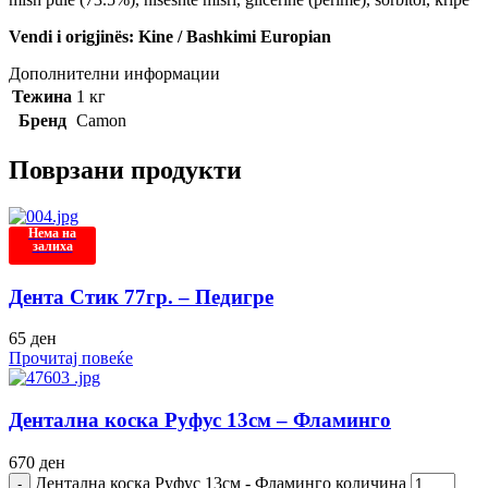
Vendi i origjinës: Kine / Bashkimi Europian
Дополнителни информации
Тежина
1 кг
Бренд
Camon
Поврзани продукти
Нема на
залиха
Дента Стик 77гр. – Педигре
65
ден
Прочитај повеќе
Дентална коска Руфус 13см – Фламинго
670
ден
Дентална коска Руфус 13см - Фламинго количина