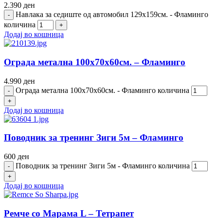
2.390
ден
Навлака за седиште од автомобил 129х159см. - Фламинго
количина
Додај во кошница
Ограда метална 100х70х60см. – Фламинго
4.990
ден
Ограда метална 100х70х60см. - Фламинго количина
Додај во кошница
Поводник за тренинг Зиги 5м – Фламинго
600
ден
Поводник за тренинг Зиги 5м - Фламинго количина
Додај во кошница
Ремче со Марама L – Тетрапет