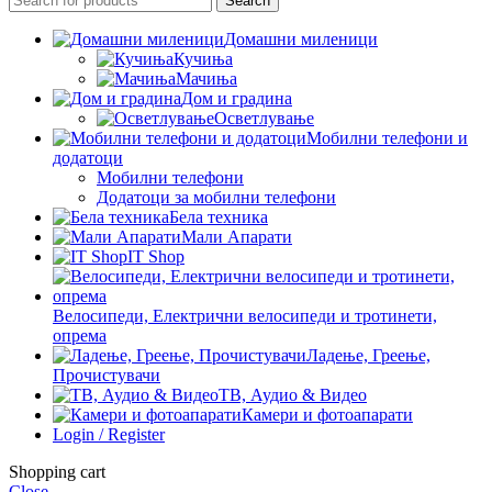
Search
Домашни миленици
Кучиња
Мачиња
Дом и градина
Осветлување
Мобилни телефони и
додатоци
Мобилни телефони
Додатоци за мобилни телефони
Бела техника
Мали Апарати
IT Shop
Велосипеди, Електрични велосипеди и тротинети,
опрема
Ладење, Греење,
Прочистувачи
ТВ, Аудио & Видео
Камери и фотоапарати
Login / Register
Shopping cart
Close