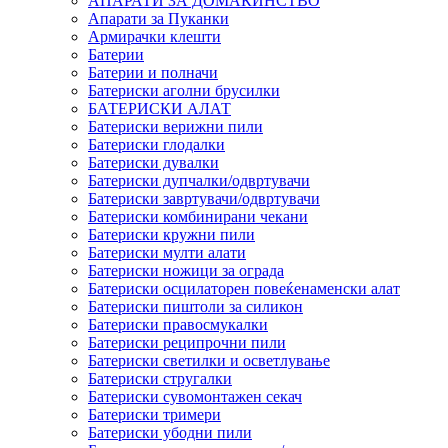
АПАРАТИ ЗА ДОМАЌИНСТВО
Апарати за Пуканки
Армирачки клешти
Батерии
Батерии и полначи
Батериски аголни брусилки
БАТЕРИСКИ АЛАТ
Батериски верижни пили
Батериски глодалки
Батериски дувалки
Батериски дупчалки/одвртувачи
Батериски завртувачи/одвртувачи
Батериски комбинирани чекани
Батериски кружни пили
Батериски мулти алати
Батериски ножици за ограда
Батериски осцилаторен повеќенаменски алат
Батериски пиштоли за силикон
Батериски правосмукалки
Батериски реципрочни пили
Батериски светилки и осветлување
Батериски стругалки
Батериски сувомонтажен секач
Батериски тримери
Батериски убодни пили