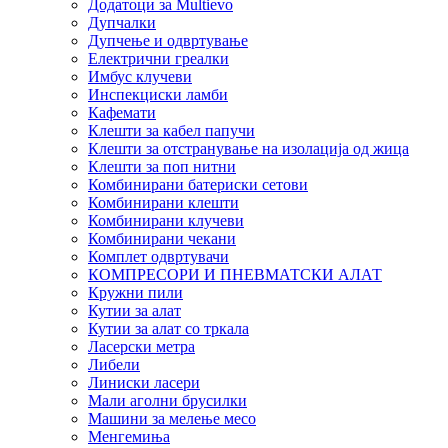
Додатоци за Multievo
Дупчалки
Дупчење и одвртување
Електрични греалки
Имбус клучеви
Инспекциски ламби
Кафемати
Клешти за кабел папучи
Клешти за отстранување на изолација од жица
Клешти за поп нитни
Комбинирани батериски сетови
Комбинирани клешти
Комбинирани клучеви
Комбинирани чекани
Комплет одвртувачи
КОМПРЕСОРИ И ПНЕВМАТСКИ АЛАТ
Кружни пили
Кутии за алат
Кутии за алат со тркала
Ласерски метра
Либели
Линиски ласери
Мали аголни брусилки
Машини за мелење месо
Менгемиња