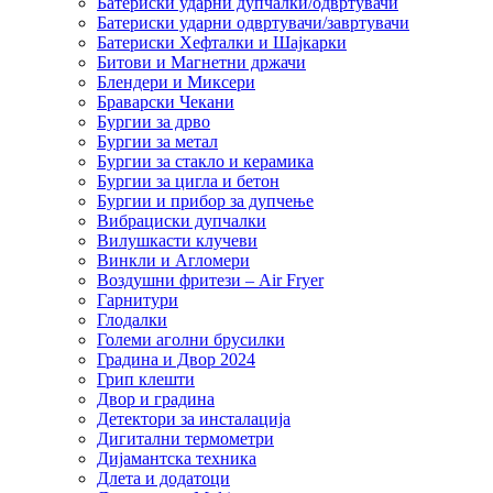
Батериски ударни дупчалки/одвртувачи
Батериски ударни одвртувачи/завртувачи
Батериски Хефталки и Шајкарки
Битови и Магнетни држачи
Блендери и Миксери
Браварски Чекани
Бургии за дрво
Бургии за метал
Бургии за стакло и керамика
Бургии за цигла и бетон
Бургии и прибор за дупчење
Вибрациски дупчалки
Вилушкасти клучеви
Винкли и Агломери
Воздушни фритези – Air Fryer
Гарнитури
Глодалки
Големи аголни брусилки
Градина и Двор 2024
Грип клешти
Двор и градина
Детектори за инсталација
Дигитални термометри
Дијамантска техника
Длета и додатоци