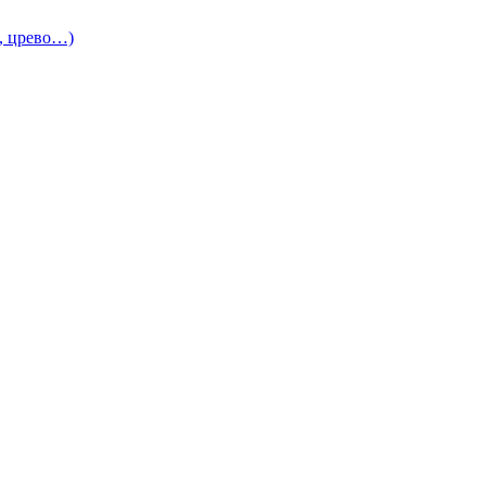
и, црево…)