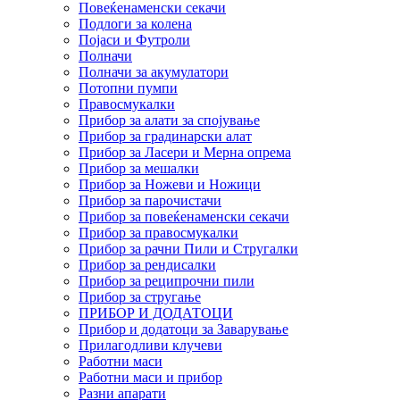
Повеќенаменски секачи
Подлоги за колена
Појаси и Футроли
Полначи
Полначи за акумулатори
Потопни пумпи
Правосмукалки
Прибор за алати за спојување
Прибор за градинарски алат
Прибор за Ласери и Мерна опрема
Прибор за мешалки
Прибор за Ножеви и Ножици
Прибор за парочистачи
Прибор за повеќенаменски секачи
Прибор за правосмукалки
Прибор за рачни Пили и Стругалки
Прибор за рендисалки
Прибор за реципрочни пили
Прибор за стругање
ПРИБОР И ДОДАТОЦИ
Прибор и додатоци за Заварување
Прилагодливи клучеви
Работни маси
Работни маси и прибор
Разни апарати