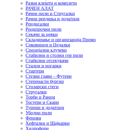
Разни клешти и комплети
РАЧЕН АЛАТ
Рачни пили и Стругалки
Рачни рендиња и додатоци
Рендисалки
Реципрочни пили
Секачи за цевки
Складирање и организација Промо
Соковници и Цедалки
Специјални клучеви
Стабилни и столни гер пили
Стабилни отсекувачи
Сталци и ногарки
Стартери
Стезни глави – Футери
Степенасти бургии
Столарски стеги
Стругалки
Торби и Ранци
Тостери и Скари
Турпии и додатоци
Убодни пили
Фенови
Хефталки и Шајкарки
Хидрофори