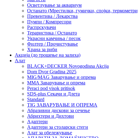
Осветлување за аквариум
Останато (Мрестилки, гумички, спојки, термометр
Превентива / Лекарства
Пумпи / Компресори
Распрскувачи
Тераристика / Останато
Украсни камчиња / песок
Филтер / Прочистување
Храна за риби
Акција (до трошење на залиха)
Алат
BLACK+DECKER Novogodisna Akcija
Dom Dvor Gradina 2025
MIG/MAG Заварување и опрема
MMA Заварување и опрема
Peraci pod visok pritisok
SDS-plus Секачи и Длета
Standard
TIG ЗАВАРУВАЊЕ И ОПРЕМА
Абразивни дискови за сечење
Абрихтери и Дихтови
Адаптери
Адаптери за столарски стеги
Алат за обележување