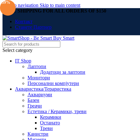
-39%
Skip to navigation
Skip to main content
FREE SHIPPING FOR ALL ORDERS OF $150
Контакт
Станете Партнер
Select category
IT Shop
Лаптопи
Додатоци за лаптопи
Монитори
Персонални компјутери
Акваристика/Тераристика
Аквариуми
Базен
Греачи
Естетика / Керамики, треви
Керамики
Останато
Треви
Канистри
Магнети