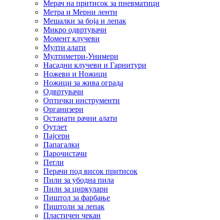
Мерач на притисок за пневматици
Метра и Мерни ленти
Мешалки за боја и лепак
Микро одвртувачи
Момент клучеви
Мулти алати
Мултиметри-Унимери
Насадни клучеви и Гарнитури
Ножеви и Ножици
Ножици за жива ограда
Одвртувачи
Оптички инструменти
Организери
Останати рачни алати
Оутлет
Пајсери
Папагалки
Парочистачи
Пегли
Перачи под висок притисок
Пили за убодна пила
Пили за циркулари
Пиштол за фарбање
Пиштоли за лепак
Пластичен чекан