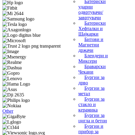
Батериски
ударни
одвртувачи/
завртувачи
Батериски
Хефталки и
Шајкарки
Битови и
Магнетни
држачи
Блендери и
Миксери
Браварски
Чекани
Бургии за
дрво
Бургии за
метал
Бургии за
стакло и
керамика
Other
Бургии за
цигла и бетон
Бургии и
прибор за