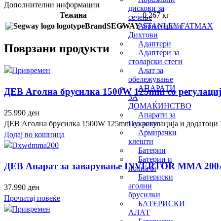
Дополнителни информации
дискови за
Тежина
0,267 кг
сечење
Абрихтери и
Brand
SEGWAY
STANLEY FATMAX
Дихтови
Адаптери
Поврзани продукти
Адаптери за
столарски стеги
Алат за
обележување
АПАРАТИ
ДЕВ Аголна брусилка 1500W 125mm со регулаци
ЗА
ДОМАЌИНСТВО
25.990
ден
Апарати за
ДЕВ Аголна брусилка 1500W 125mm со регулација и додатоц
Пуканки
Армирачки
Додај во кошница
клешти
Батерии
Батерии и
ДЕВ Апарат за заварување INVERTOR MMA 200
полначи
Батериски
аголни
37.990
ден
брусилки
Прочитај повеќе
БАТЕРИСКИ
АЛАТ