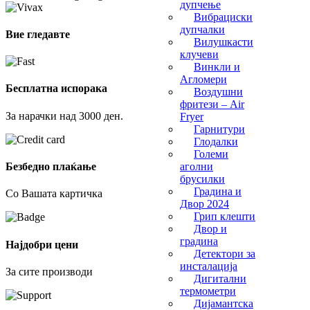
дупчење
Вибрациски
дупчалки
Вие гледавте
Вилушкасти
клучеви
Винкли и
Агломери
Бесплатна испорака
Воздушни
фритези – Air
За нарачки над 3000 ден.
Fryer
Гарнитури
Глодалки
Големи
аголни
Безбедно плаќање
брусилки
Градина и
Со Вашата картичка
Двор 2024
Грип клешти
Двор и
градина
Најдобри цени
Детектори за
инсталација
За сите производи
Дигитални
термометри
Дијамантска