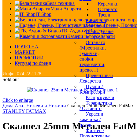
Бела техника
Керамики
Мали Апарати
Останато
IT Shop
Треви
Канистри
Ладење, Греење, Прочис
Магнети
ТВ, Аудио & Видео
Осветлување
Камери и фотоапарати
за аквариум
Останато
ПОЧЕТНА
(Мрестилки,
МАРКЕТ
гумички,
ПРОМОЦИИ
спојки,
Купувај по бренд
термометри,
црево…)
Инфо: 074 222 128
Превентива /
Sold out
Лекарства
Пумпи /
Компресори
Распрскувачи
Click to enlarge
Тераристика
Дома
Алат
Ножеви и Ножици
Скалпел 25mm Метален FatMax
/ Останато
STANLEY FATMAX
Украсни
камчиња /
Скалпел 25mm Метален FatM
песок
Филтер /
Прочистување