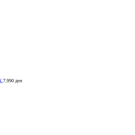
ОК
7.990
ден