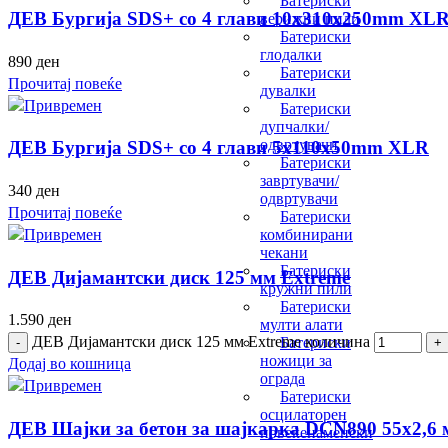
Батериски
ДЕВ Бургија SDS+ со 4 глави 10x310x250mm XL
верижни пили
Батериски
глодалки
890
ден
Батериски
Прочитај повеќе
дувалки
Батериски
дупчалки/
одвртувачи
ДЕВ Бургија SDS+ со 4 глави 5x110x50mm XLR
Батериски
завртувачи/
340
ден
одвртувачи
Прочитај повеќе
Батериски
комбинирани
чекани
Батериски
ДЕВ Дијамантски диск 125 мм Extreme
кружни пили
Батериски
1.590
ден
мулти алати
ДЕВ Дијамантски диск 125 мм Extreme количина
Батериски
ножици за
Додај во кошница
ограда
Батериски
осцилаторен
ДЕВ Шајки за бетон за шајкарка DCN890 55х2,6
повеќенаменски