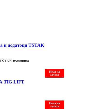
ја и додатоци TSTAK
и TSTAK количина
Нема на
залиха
А TIG LIFT
Нема на
залиха