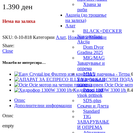
Храна за
1.390
ден
риби
Акција (до трошење
на залиха)
Нема на залиха
Алат
BLACK+DECKER
Novogodisna
SKU:
0-10-818
Категории
Алат
,
Ножеви и Ножици
Akcija
Share:
Dom Dvor
Close
Gradina 2025
MIG/MAG
Можеби ве интересира…
Заварување и
опрема
MMA
Филтер изи кристал 3 парчиња - Тетра
Заварување и
опрема
Ocie Ocie мот
Peraci pod
Хидрофор 1300W 3300 l/h
8.
visok pritisok
Опис
SDS-plus
Дополнителни информации
Секачи и Длета
Standard
Опис
TIG
ЗАВАРУВАЊЕ
empty
И ОПРЕМА
Абразивни