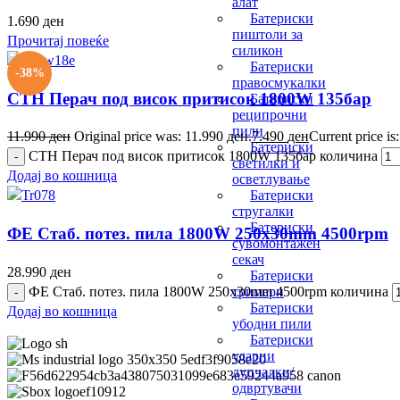
алат
Батериски
1.690
ден
пиштоли за
Прочитај повеќе
силикон
Батериски
-38%
правосмукалки
СТН Перач под висок притисок 1800W 135бар
Батериски
реципрочни
пили
11.990
ден
Original price was: 11.990 ден.
7.490
ден
Current price is
Батериски
СТН Перач под висок притисок 1800W 135бар количина
светилки и
Додај во кошница
осветлување
Батериски
стругалки
Батериски
ФЕ Стаб. потез. пила 1800W 250x30mm 4500rpm
сувомонтажен
секач
28.990
ден
Батериски
ФЕ Стаб. потез. пила 1800W 250x30mm 4500rpm количина
тримери
Батериски
Додај во кошница
убодни пили
Батериски
ударни
дупчалки/
одвртувачи