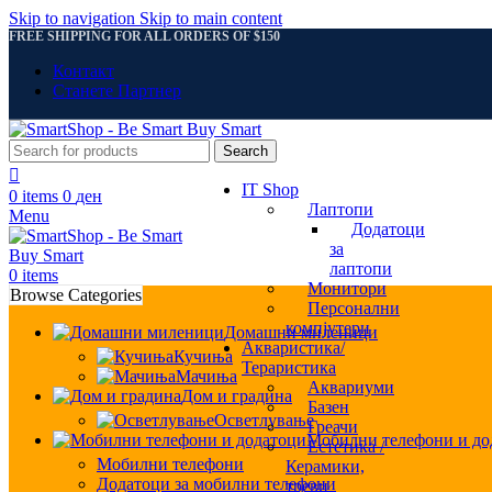
Skip to navigation
Skip to main content
FREE SHIPPING FOR ALL ORDERS OF $150
Контакт
Станете Партнер
Search
IT Shop
0
items
0
ден
Лаптопи
Menu
Додатоци
за
лаптопи
0
items
Монитори
Browse Categories
Персонални
компјутери
Домашни миленици
Акваристика/
Кучиња
Тераристика
Мачиња
Аквариуми
Дом и градина
Базен
Осветлување
Греачи
Мобилни телефони и до
Естетика /
Мобилни телефони
Керамики,
Додатоци за мобилни телефони
треви