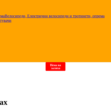
Велосипеди, Електрични велосипеди и тротинети, опрема
тувачи
Нема на
залиха
ax