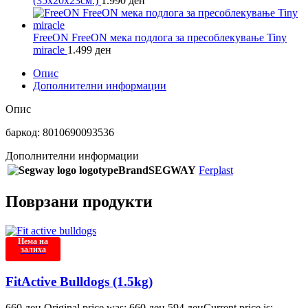
(35х20х23см.)
1.990
ден
FreeON FreeON мека подлога за пресоблекување Tiny
miracle
1.499
ден
Опис
Дополнителни информации
Опис
баркод: 8010690093536
Дополнителни информации
Brand
SEGWAY
Ferplast
Поврзани продукти
Нема на
залиха
FitActive Bulldogs (1.5kg)
660
ден
Original price was: 660 ден.
594
ден
Current price is: