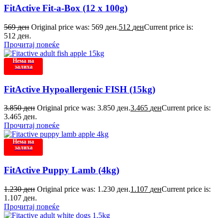
FitActive Fit-a-Box (12 x 100g)
569
ден
Original price was: 569 ден.
512
ден
Current price is:
512 ден.
Прочитај повеќе
Нема на
залиха
FitActive Hypoallergenic FISH (15kg)
3.850
ден
Original price was: 3.850 ден.
3.465
ден
Current price is:
3.465 ден.
Прочитај повеќе
Нема на
залиха
FitActive Puppy Lamb (4kg)
1.230
ден
Original price was: 1.230 ден.
1.107
ден
Current price is:
1.107 ден.
Прочитај повеќе