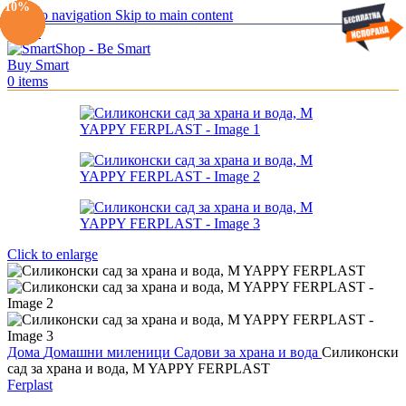
-10%
-10%
-10%
-10%
-10%
-10%
-10%
Skip to navigation
Skip to main content
Menu
0
items
Click to enlarge
Дома
Домашни миленици
Садови за храна и вода
Силиконски
сад за храна и вода, M YAPPY FERPLAST
Ferplast