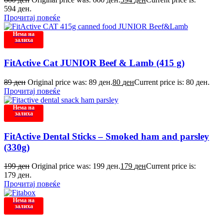
594 ден.
Прочитај повеќе
Нема на
залиха
FitActive Cat JUNIOR Beef & Lamb (415 g)
89
ден
Original price was: 89 ден.
80
ден
Current price is: 80 ден.
Прочитај повеќе
Нема на
залиха
FitActive Dental Sticks – Smoked ham and parsley
(330g)
199
ден
Original price was: 199 ден.
179
ден
Current price is:
179 ден.
Прочитај повеќе
Нема на
залиха