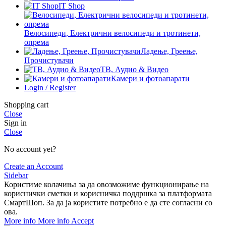
IT Shop
Велосипеди, Електрични велосипеди и тротинети,
опрема
Ладење, Греење,
Прочистувачи
ТВ, Аудио & Видео
Камери и фотоапарати
Login / Register
Shopping cart
Close
Sign in
Close
No account yet?
Create an Account
Sidebar
Користиме колачиња за да овозможиме функционирање на
кориснички сметки и корисничка поддршка за платформата
СмартШоп. За да ја користите потребно е да сте согласни со
ова.
More info
More info
Accept