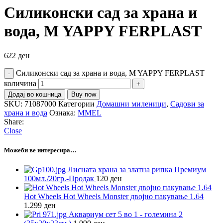
Силиконски сад за храна и
вода, M YAPPY FERPLAST
622
ден
Силиконски сад за храна и вода, M YAPPY FERPLAST
количина
Додај во кошница
Buy now
SKU:
71087000
Категории
Домашни миленици
,
Садови за
храна и вода
Ознака:
MMEL
Share:
Close
Можеби ве интересира…
Лисната храна за златна рипка Премиум
100мл./20гр.-Продак
120
ден
Hot Wheels Hot Wheels Monster двојно пакување 1.64
1.299
ден
Аквариум сет 5 во 1 - големина 2