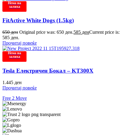
Нема на
залиха
FitActive White Dogs (1.5kg)
650
ден
Original price was: 650 ден.
585
ден
Current price is:
585 ден.
Прочитај повеќе
Нема на
залиха
Tesla Електричен Бокал – KT300X
1.445
ден
Прочитај повеќе
Free 2 Move