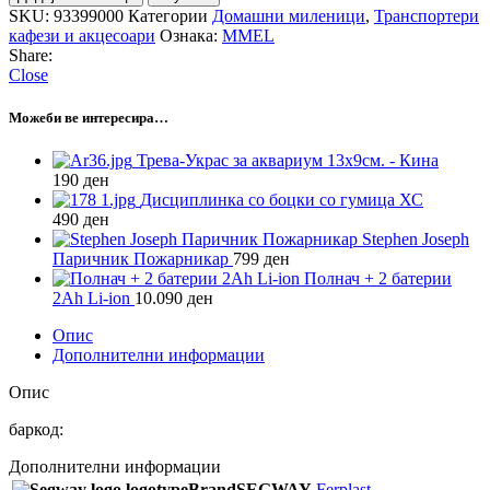
SKU:
93399000
Категории
Домашни миленици
,
Транспортери
кафези и акцесоари
Ознака:
MMEL
Share:
Close
Можеби ве интересира…
Трева-Украс за аквариум 13х9см. - Кина
190
ден
Дисциплинка со боцки со гумица ХС
490
ден
Stephen Joseph
Паричник Пожарникар
799
ден
Полнач + 2 батерии
2Ah Li-ion
10.090
ден
Опис
Дополнителни информации
Опис
баркод:
Дополнителни информации
Brand
SEGWAY
Ferplast