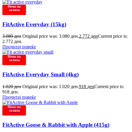
Нема на
залиха
FitActive Everyday (15kg)
3.080
ден
Original price was: 3.080 ден.
2.772
ден
Current price is:
2.772 ден.
Прочитај повеќе
Нема на
залиха
FitActive Everyday Small (4kg)
1.020
ден
Original price was: 1.020 ден.
918
ден
Current price is:
918 ден.
Прочитај повеќе
Нема на
залиха
FitActive Goose & Rabbit with Apple (415g)