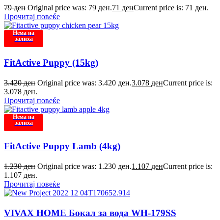
79
ден
Original price was: 79 ден.
71
ден
Current price is: 71 ден.
Прочитај повеќе
Нема на
залиха
FitActive Puppy (15kg)
3.420
ден
Original price was: 3.420 ден.
3.078
ден
Current price is:
3.078 ден.
Прочитај повеќе
Нема на
залиха
FitActive Puppy Lamb (4kg)
1.230
ден
Original price was: 1.230 ден.
1.107
ден
Current price is:
1.107 ден.
Прочитај повеќе
VIVAX HOME Бокал за вода WH-179SS