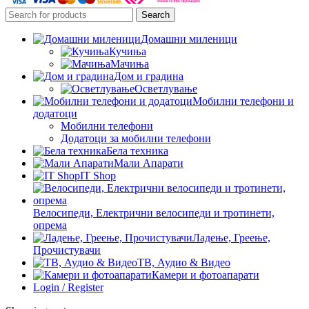
Search
Домашни миленици
Кучиња
Мачиња
Дом и градина
Осветлување
Мобилни телефони и
додатоци
Мобилни телефони
Додатоци за мобилни телефони
Бела техника
Мали Апарати
IT Shop
Велосипеди, Електрични велосипеди и тротинети,
опрема
Ладење, Греење,
Прочистувачи
ТВ, Аудио & Видео
Камери и фотоапарати
Login / Register