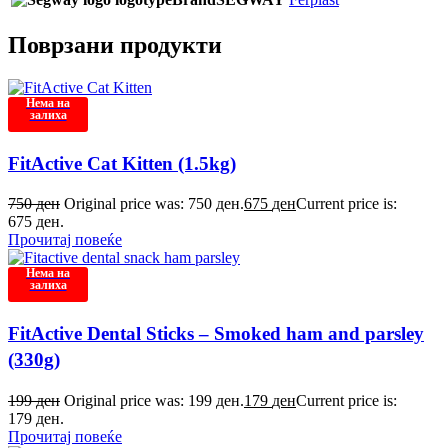
Поврзани продукти
Нема на
залиха
FitActive Cat Kitten (1.5kg)
750
ден
Original price was: 750 ден.
675
ден
Current price is:
675 ден.
Прочитај повеќе
Нема на
залиха
FitActive Dental Sticks – Smoked ham and parsley
(330g)
199
ден
Original price was: 199 ден.
179
ден
Current price is:
179 ден.
Прочитај повеќе