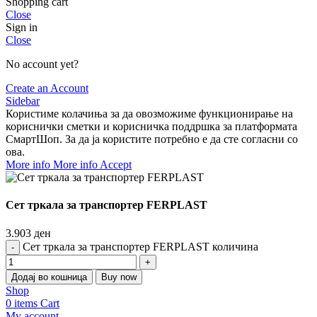
Shopping cart
Close
Sign in
Close
No account yet?
Create an Account
Sidebar
Користиме колачиња за да овозможиме функционирање на
кориснички сметки и корисничка поддршка за платформата
СмартШоп. За да ја користите потребно е да сте согласни со
ова.
More info
More info
Accept
Сет тркала за транспортер FERPLAST
3.903
ден
Сет тркала за транспортер FERPLAST количина
Додај во кошница
Buy now
Shop
0
items
Cart
My account