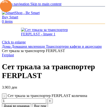
-10%
-10%
-10%
-10%
-10%
-10%
-10%
Skip to navigation
Skip to main content
Menu
0
items
Click to enlarge
Дома
Домашни миленици
Транспортери кафези и акцесоари
Сет тркала за транспортер FERPLAST
Ferplast
Сет тркала за транспортер
FERPLAST
3.903
ден
Сет тркала за транспортер FERPLAST количина
Додај во кошница
Buy now