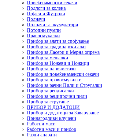
Повеќенаменски секачи
Подлоги за колена
Појаси и Футроли
Полначи
Полначи за акумулатори
Потопни пумпи
Правосмукалки
Прибор за алати за спојување
Прибор за градинарски алат
Прибор за Ласери и Мерна опрема
Прибор за мешалки
Прибор за Ножеви и Ножици
Прибор за парочистачи
Прибор за повеќенаменски секачи
Прибор за правосмукалки
Прибор за рачни Пили и Стругалки
Прибор за рендисалки
Прибор за реципрочни пили
Прибор за стругање
ПРИБОР И ДОДАТОЦИ
Прибор и додатоци за Заварување
Прилагодливи клучеви
Работни маси
Работни маси и прибор
Разни апарати