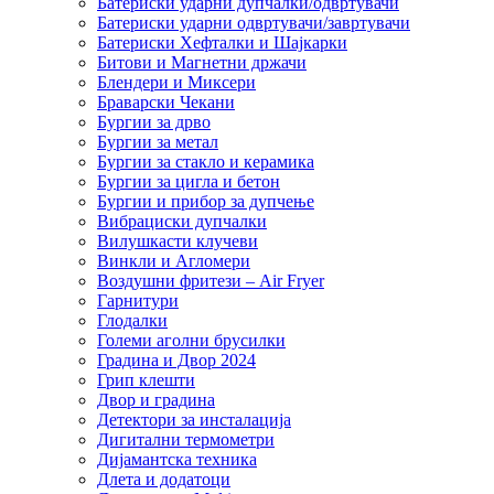
Батериски ударни дупчалки/одвртувачи
Батериски ударни одвртувачи/завртувачи
Батериски Хефталки и Шајкарки
Битови и Магнетни држачи
Блендери и Миксери
Браварски Чекани
Бургии за дрво
Бургии за метал
Бургии за стакло и керамика
Бургии за цигла и бетон
Бургии и прибор за дупчење
Вибрациски дупчалки
Вилушкасти клучеви
Винкли и Агломери
Воздушни фритези – Air Fryer
Гарнитури
Глодалки
Големи аголни брусилки
Градина и Двор 2024
Грип клешти
Двор и градина
Детектори за инсталација
Дигитални термометри
Дијамантска техника
Длета и додатоци