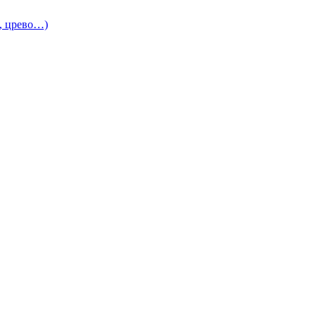
и, црево…)