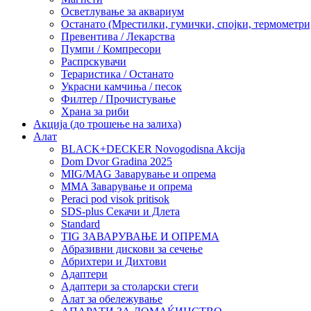
Осветлување за аквариум
Останато (Мрестилки, гумички, спојки, термометр
Превентива / Лекарства
Пумпи / Компресори
Распрскувачи
Тераристика / Останато
Украсни камчиња / песок
Филтер / Прочистување
Храна за риби
Акција (до трошење на залиха)
Алат
BLACK+DECKER Novogodisna Akcija
Dom Dvor Gradina 2025
MIG/MAG Заварување и опрема
MMA Заварување и опрема
Peraci pod visok pritisok
SDS-plus Секачи и Длета
Standard
TIG ЗАВАРУВАЊЕ И ОПРЕМА
Абразивни дискови за сечење
Абрихтери и Дихтови
Адаптери
Адаптери за столарски стеги
Алат за обележување