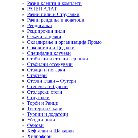
Разни клешти и комплети
РАЧЕН АЛАТ
Рачни пили и Стругалки
Рачни рендиња и додатоци
Рендисалки
Реципрочни пили
Секачи за цевки
Складирање и организација Промо
Соковници и Цедалки
Специјални клучеви
Стабилни и столни гер пили
Стабилни отсекувачи
Сталци и ногарки
Стартери
Стезни глави – Футери
Степенасти бургии
Столарски стеги
Стругалки
Торби и Ранци
Тостери и Скари
Турпии и додатоци
Убодни пили
Фенови
Хефталки и Шајкарки
Хидрофори