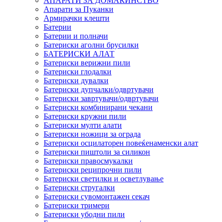
АПАРАТИ ЗА ДОМАЌИНСТВО
Апарати за Пуканки
Армирачки клешти
Батерии
Батерии и полначи
Батериски аголни брусилки
БАТЕРИСКИ АЛАТ
Батериски верижни пили
Батериски глодалки
Батериски дувалки
Батериски дупчалки/одвртувачи
Батериски завртувачи/одвртувачи
Батериски комбинирани чекани
Батериски кружни пили
Батериски мулти алати
Батериски ножици за ограда
Батериски осцилаторен повеќенаменски алат
Батериски пиштоли за силикон
Батериски правосмукалки
Батериски реципрочни пили
Батериски светилки и осветлување
Батериски стругалки
Батериски сувомонтажен секач
Батериски тримери
Батериски убодни пили