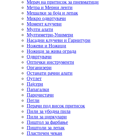
Мерач на притисок за пневматици
Метра и Мерни ленти
Мешалки за боја и лепак
Микро одвртувачи
Момент клучеви
Мулти алати
Мултиметри-Унимери
Насадни клучеви и Гарнитури
Ножеви и Ножици
Ножици за жива ограда
Одвртувачи
Оптички инструменти
Организери
Останати рачни алати
Оутлет
Пајсери
Папагалки
Парочистачи
Пегли
Перачи под висок притисок
Пили за убодна пила
Пили за циркулари
Пиштол за фарбање
Пиштоли за лепак
Пластичен чекан