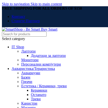
Skip to navigation
Skip to main content
FREE SHIPPING FOR ALL ORDERS OF $150
Контакт
Станете Партнер
Select category
IT Shop
Лаптопи
Додатоци за лаптопи
Монитори
Персонални компјутери
Акваристика/Тераристика
Аквариуми
Базен
Греачи
Естетика / Керамики, треви
Керамики
Останато
Треви
Канистри
Магнети