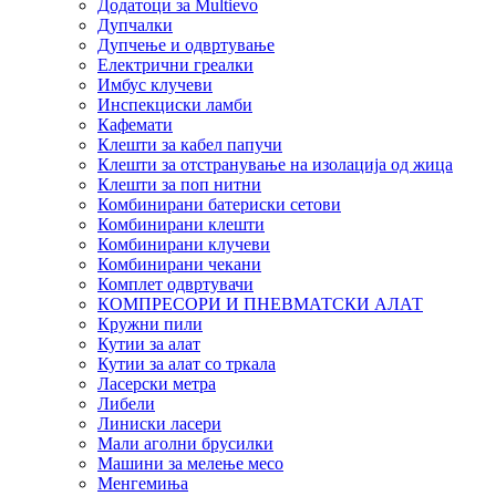
Додатоци за Multievo
Дупчалки
Дупчење и одвртување
Електрични греалки
Имбус клучеви
Инспекциски ламби
Кафемати
Клешти за кабел папучи
Клешти за отстранување на изолација од жица
Клешти за поп нитни
Комбинирани батериски сетови
Комбинирани клешти
Комбинирани клучеви
Комбинирани чекани
Комплет одвртувачи
КОМПРЕСОРИ И ПНЕВМАТСКИ АЛАТ
Кружни пили
Кутии за алат
Кутии за алат со тркала
Ласерски метра
Либели
Линиски ласери
Мали аголни брусилки
Машини за мелење месо
Менгемиња