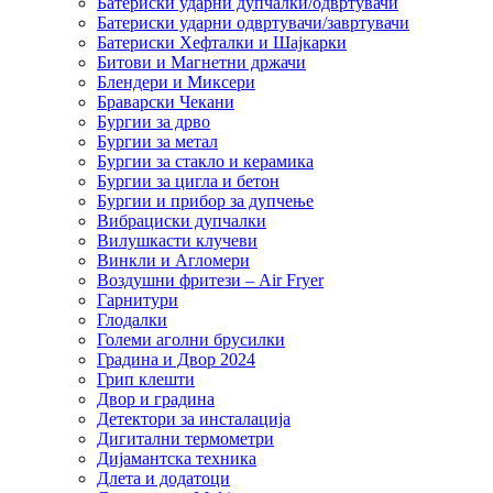
Батериски ударни дупчалки/одвртувачи
Батериски ударни одвртувачи/завртувачи
Батериски Хефталки и Шајкарки
Битови и Магнетни држачи
Блендери и Миксери
Браварски Чекани
Бургии за дрво
Бургии за метал
Бургии за стакло и керамика
Бургии за цигла и бетон
Бургии и прибор за дупчење
Вибрациски дупчалки
Вилушкасти клучеви
Винкли и Агломери
Воздушни фритези – Air Fryer
Гарнитури
Глодалки
Големи аголни брусилки
Градина и Двор 2024
Грип клешти
Двор и градина
Детектори за инсталација
Дигитални термометри
Дијамантска техника
Длета и додатоци