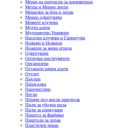
Мерач на притисок за пневматици
Метра и Мерни ленти
Мешалки за боја и лепак
Микро одвртувачи
Момент клучеви
Мулти алати
Мултиметри-Унимери
Насадни клучеви и Гарнитури
Ножеви и Ножици
Ножици за жива ограда
Одвртувачи
Оптички инструменти
Организери
Останати рачни алати
Оутлет
Пајсери
Папагалки
Парочистачи
Пегли
Перачи под висок притисок
Пили за убодна пила
Пили за циркулари
Пиштол за фарбање
Пиштоли за лепак
Пластичен чекан