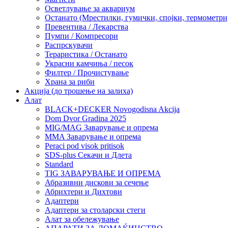
Осветлување за аквариум
Останато (Мрестилки, гумички, спојки, термометр
Превентива / Лекарства
Пумпи / Компресори
Распрскувачи
Тераристика / Останато
Украсни камчиња / песок
Филтер / Прочистување
Храна за риби
Акција (до трошење на залиха)
Алат
BLACK+DECKER Novogodisna Akcija
Dom Dvor Gradina 2025
MIG/MAG Заварување и опрема
MMA Заварување и опрема
Peraci pod visok pritisok
SDS-plus Секачи и Длета
Standard
TIG ЗАВАРУВАЊЕ И ОПРЕМА
Абразивни дискови за сечење
Абрихтери и Дихтови
Адаптери
Адаптери за столарски стеги
Алат за обележување