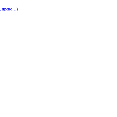
и, црево…)