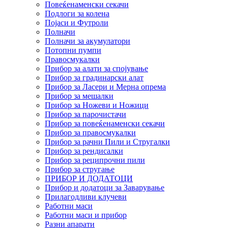
Повеќенаменски секачи
Подлоги за колена
Појаси и Футроли
Полначи
Полначи за акумулатори
Потопни пумпи
Правосмукалки
Прибор за алати за спојување
Прибор за градинарски алат
Прибор за Ласери и Мерна опрема
Прибор за мешалки
Прибор за Ножеви и Ножици
Прибор за парочистачи
Прибор за повеќенаменски секачи
Прибор за правосмукалки
Прибор за рачни Пили и Стругалки
Прибор за рендисалки
Прибор за реципрочни пили
Прибор за стругање
ПРИБОР И ДОДАТОЦИ
Прибор и додатоци за Заварување
Прилагодливи клучеви
Работни маси
Работни маси и прибор
Разни апарати