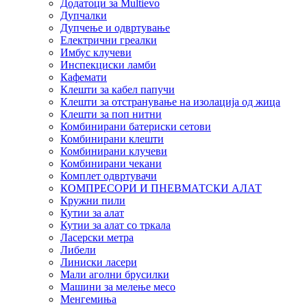
Додатоци за Multievo
Дупчалки
Дупчење и одвртување
Електрични греалки
Имбус клучеви
Инспекциски ламби
Кафемати
Клешти за кабел папучи
Клешти за отстранување на изолација од жица
Клешти за поп нитни
Комбинирани батериски сетови
Комбинирани клешти
Комбинирани клучеви
Комбинирани чекани
Комплет одвртувачи
КОМПРЕСОРИ И ПНЕВМАТСКИ АЛАТ
Кружни пили
Кутии за алат
Кутии за алат со тркала
Ласерски метра
Либели
Линиски ласери
Мали аголни брусилки
Машини за мелење месо
Менгемиња