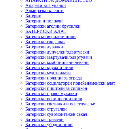
АПАРАТИ ЗА ДОМАЌИНСТВО
Апарати за Пуканки
Армирачки клешти
Батерии
Батерии и полначи
Батериски аголни брусилки
БАТЕРИСКИ АЛАТ
Батериски верижни пили
Батериски глодалки
Батериски дувалки
Батериски дупчалки/одвртувачи
Батериски завртувачи/одвртувачи
Батериски комбинирани чекани
Батериски кружни пили
Батериски мулти алати
Батериски ножици за ограда
Батериски осцилаторен повеќенаменски алат
Батериски пиштоли за силикон
Батериски правосмукалки
Батериски реципрочни пили
Батериски светилки и осветлување
Батериски стругалки
Батериски сувомонтажен секач
Батериски тримери
Батериски убодни пили