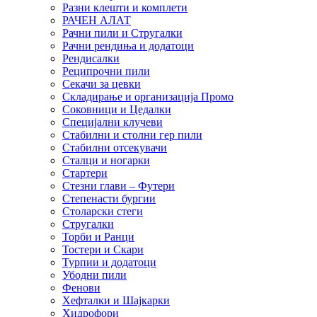
Разни клешти и комплети
РАЧЕН АЛАТ
Рачни пили и Стругалки
Рачни рендиња и додатоци
Рендисалки
Реципрочни пили
Секачи за цевки
Складирање и организација Промо
Соковници и Цедалки
Специјални клучеви
Стабилни и столни гер пили
Стабилни отсекувачи
Сталци и ногарки
Стартери
Стезни глави – Футери
Степенасти бургии
Столарски стеги
Стругалки
Торби и Ранци
Тостери и Скари
Турпии и додатоци
Убодни пили
Фенови
Хефталки и Шајкарки
Хидрофори