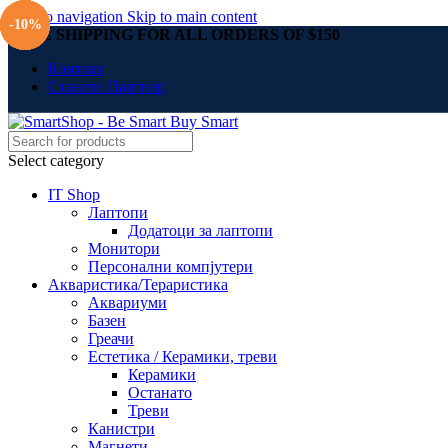
Skip to navigation
Skip to main content
-10%
-10%
-10%
-10%
-10%
-10%
FREE SHIPPING FOR ALL ORDERS OF $150
Контакт
Станете Партнер
Select category
IT Shop
Лаптопи
Додатоци за лаптопи
Монитори
Персонални компјутери
Акваристика/Тераристика
Аквариуми
Базен
Греачи
Естетика / Керамики, треви
Керамики
Останато
Треви
Канистри
Магнети