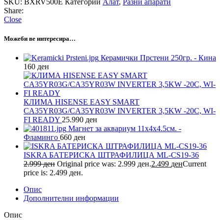
SKU:
BXRV500E
Категории
Алат
,
Разни апарати
Share:
Close
Можеби ве интересира…
Керамички Прстени 250гр. - Кина
160
ден
КЛИМА HISENSE EASY SMART
CA35YR03G/CA35YR03W INVERTER 3,5KW -20C, WI-
FI READY
25.990
ден
Магнет за аквариум 11х4х4.5см. -
Фламинго
660
ден
ISKRA БАТЕРИСКА ШТРАФИЛИЦА ML-CS19-36
2.999
ден
Original price was: 2.999 ден.
2.499
ден
Current
price is: 2.499 ден.
Опис
Дополнителни информации
Опис