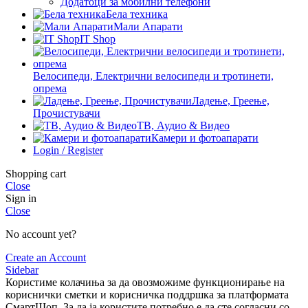
Додатоци за мобилни телефони
Бела техника
Мали Апарати
IT Shop
Велосипеди, Електрични велосипеди и тротинети,
опрема
Ладење, Греење,
Прочистувачи
ТВ, Аудио & Видео
Камери и фотоапарати
Login / Register
Shopping cart
Close
Sign in
Close
No account yet?
Create an Account
Sidebar
Користиме колачиња за да овозможиме функционирање на
кориснички сметки и корисничка поддршка за платформата
СмартШоп. За да ја користите потребно е да сте согласни со