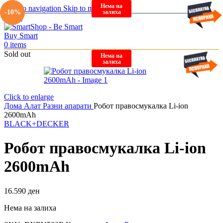
Нема на
Skip to navigation
Skip to main content
залиха
-10%
Menu
0
items
Sold out
Нема на
залиха
Click to enlarge
Дома
Алат
Разни апарати
Робот правосмукалка Li-ion
2600mAh
BLACK+DECKER
Робот правосмукалка Li-ion
2600mAh
16.590
ден
Нема на залиха