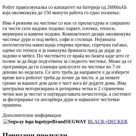
Робот правосмукалка со капацитет на батерија од 2600mAh
која овозможува до 150 минути работа со едно полнење.
Има 4 режими на чистење со кои се прилагодува и совршено
ги чисти сите видови подови: паркет, плочки, теписи,
мермерни и камени подови. Компактниот дизајн овозможува
чистење дури и под мебел, софи и столици. Нејзината
интелигентна навигација открива пречки, спречува паѓање,
одење по теписи и ја намалува брзината пред да дојде до
ѕидови и мебел. По чистењето се враќа во базата каде што се
полни за да биде подготвена за следното чистење. Може да се
програмира да ги планира циклусите на чистење во 7-те
денови во неделата. Се што треба да направите е да изберете
време кога роботот треба да почне да чисти, и да немате
грижи за вашиот дом дали е чист кога ќе дојдете дома. Има
централна моторизирана и ротирачка четка и 2 странични
четки кои ја чистат и најтврдоглавата нечистотија, а системот
за филтрирање ги апсорбира дури и најмалите честички
прашина.
Дополнителни информации
Brand
SEGWAY
BLACK+DECKER
Поврзани продукти