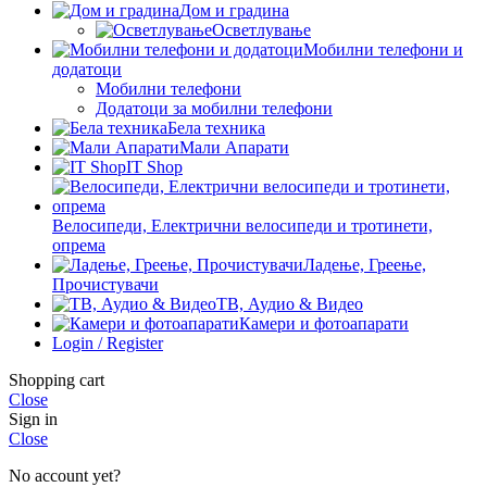
Дом и градина
Осветлување
Мобилни телефони и
додатоци
Мобилни телефони
Додатоци за мобилни телефони
Бела техника
Мали Апарати
IT Shop
Велосипеди, Електрични велосипеди и тротинети,
опрема
Ладење, Греење,
Прочистувачи
ТВ, Аудио & Видео
Камери и фотоапарати
Login / Register
Shopping cart
Close
Sign in
Close
No account yet?