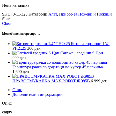
Нема на залиха
SKU:
0-11-325
Категории
Алат
,
Прибор за Ножеви и Ножици
Share:
Close
Можеби ве интересира…
Битови торзиони 1/4"
PH2x25
360
ден
Carriwell градник S Црн
999
ден
Гарнитура рачка со додатоци во куфер 45 парчиња
1.690
ден
ПРАВОСМУКАЛКА MAX РОБОТ iR985B
6.999
ден
Опис
Дополнителни информации
Опис
empty