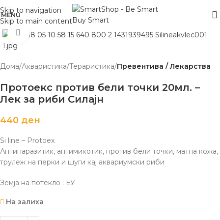
Skip to navigation
MENU
Skip to main content
Click to enlarge
Дома
Акваристика/Тераристика
Превентива / Лекарства
Протоекс против бели точки 20мл. –
Лек за риби Силајн
440
ден
Si line – Protoex
Антипаразитик, антимикотик, против бели точки, матна кожа,
трулеж на перки и шуги кај аквариумски риби
Земја на потекло : ЕУ
На залиха