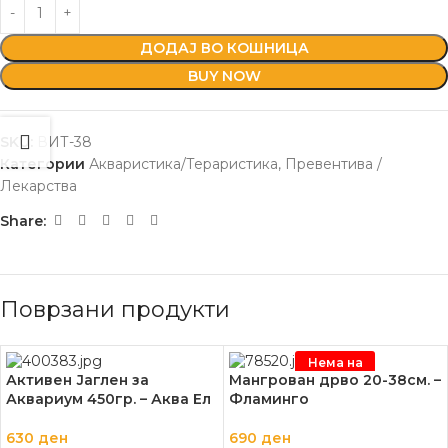
ДОДАЈ ВО КОШНИЦА
BUY NOW
SKU:
ВИТ-38
Категории
Акваристика/Тераристика
,
Превентива /
Лекарства
Share:
Поврзани продукти
Нема на
залиха
Активен Јаглен за
Мангрован дрво 20-38см. –
Аквариум 450гр. – Аква Ел
Фламинго
630
ден
690
ден