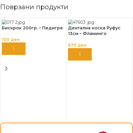
Поврзани продукти
Бискрок 200гр. – Педигре
Дентална коска Руфус
13см – Фламинго
100
ден
670
ден
ДОДАЈ ВО КОШНИЦА
ДОДАЈ ВО КОШНИЦА