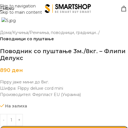
Skip to navigation
MENU
Skip to main content
Click to enlarge
Дома
Кучиња
Ремчиња, поводници, градници...
Поводници со пуштање
Поводник со пуштање 3м./8кг. – Флипи
Делукс
890
ден
Flippy јаже мини до 8кг.
Шифра: Flippy deluxe cord mini
Производител: Ферпласт EU (Украина)
На залиха