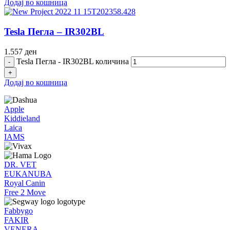
Додај во кошница
Tesla Пегла – IR302BL
1.557
ден
Tesla Пегла - IR302BL количина
Додај во кошница
Apple
Kiddieland
Laica
IAMS
DR. VET
EUKANUBA
Royal Canin
Free 2 Move
Fabbygo
FAKIR
VENERA