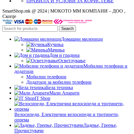
ПРАВИЛА И УСЛОВИ ЗА КОРИСТЕЊЕ
SmartShop.mk @ 2024 | МОКОТО ММ КОМПАНИ – ДОО ,
Скопје
Search
Домашни миленици
Кучиња
Мачиња
Дом и градина
Осветлување
Мобилни телефони и
додатоци
Мобилни телефони
Додатоци за мобилни телефони
Бела техника
Мали Апарати
IT Shop
Велосипеди, Електрични велосипеди и тротинети,
опрема
Ладење, Греење,
Прочистувачи