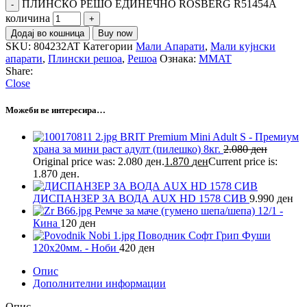
ПЛИНСКО РЕШО ЕДИНЕЧНО ROSBERG R51454A
количина
Додај во кошница
Buy now
SKU:
804232AT
Категории
Мали Апарати
,
Мали кујнски
апарати
,
Плински решоа
,
Решоа
Ознака:
MMAT
Share:
Close
Можеби ве интересира…
BRIT Premium Mini Adult S - Премиум
храна за мини раст адулт (пилешко) 8кг.
2.080
ден
Original price was: 2.080 ден.
1.870
ден
Current price is:
1.870 ден.
ДИСПАНЗЕР ЗА ВОДА AUX HD 1578 СИВ
9.990
ден
Ремче за маче (гумено шепа/шепа) 12/1 -
Кина
120
ден
Поводник Софт Грип Фуши
120х20мм. - Ноби
420
ден
Опис
Дополнителни информации
Опис