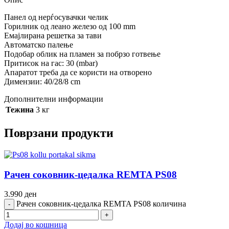
Панел од нерѓосувачки челик
Горилник од леано железо од 100 mm
Емајлирана решетка за тави
Автоматско палење
Подобар облик на пламен за побрзо готвење
Притисок на гас: 30 (mbar)
Апаратот треба да се користи на отворено
Димензии: 40/28/8 cm
Дополнителни информации
Тежина
3 кг
Поврзани продукти
Рачен соковник-цедалка REMTA PS08
3.990
ден
Рачен соковник-цедалка REMTA PS08 количина
Додај во кошница