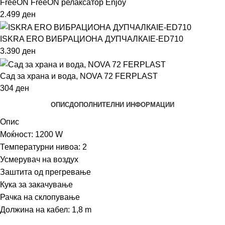
FreeON FreeON релаксатор Enjoy
2.499
ден
ISKRA ERO ВИБРАЦИОНА ДУПЧАЛКАIE-ED710
3.390
ден
Сад за храна и вода, NOVA 72 FERPLAST
304
ден
ОПИС
ДОПОЛНИТЕЛНИ ИНФОРМАЦИИ
Опис
Моќност: 1200 W
Температурни нивоа: 2
Усмерувач на воздух
Заштита од прегревање
Кука за закачување
Рачка на склопување
Должина на кабел: 1,8 m