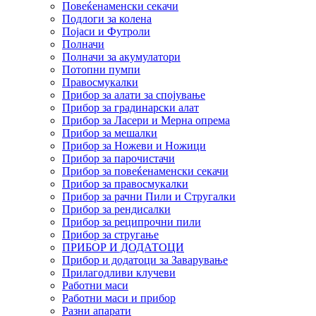
Повеќенаменски секачи
Подлоги за колена
Појаси и Футроли
Полначи
Полначи за акумулатори
Потопни пумпи
Правосмукалки
Прибор за алати за спојување
Прибор за градинарски алат
Прибор за Ласери и Мерна опрема
Прибор за мешалки
Прибор за Ножеви и Ножици
Прибор за парочистачи
Прибор за повеќенаменски секачи
Прибор за правосмукалки
Прибор за рачни Пили и Стругалки
Прибор за рендисалки
Прибор за реципрочни пили
Прибор за стругање
ПРИБОР И ДОДАТОЦИ
Прибор и додатоци за Заварување
Прилагодливи клучеви
Работни маси
Работни маси и прибор
Разни апарати