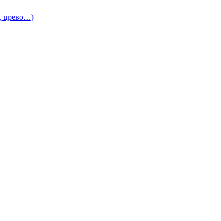
и, црево…)