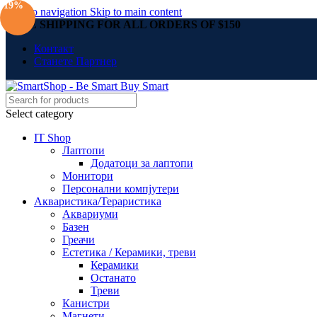
-19%
Skip to navigation
Skip to main content
FREE SHIPPING FOR ALL ORDERS OF $150
Контакт
Станете Партнер
Select category
IT Shop
Лаптопи
Додатоци за лаптопи
Монитори
Персонални компјутери
Акваристика/Тераристика
Аквариуми
Базен
Греачи
Естетика / Керамики, треви
Керамики
Останато
Треви
Канистри
Магнети