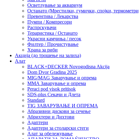
Осветлување за аквариум
Останато (Мрестилки, гумички, спојки, термометр
Превентива / Лекарства
Пумпи / Компресори
Распрскувачи
Тераристика / Останато
Украсни камчиња / песок
Филтер / Прочистување
Храна за риби
Акција (до трошење на залиха)
Алат
BLACK+DECKER Novogodisna Akcija
Dom Dvor Gradina 2025
MIG/MAG Заварување и опрема
MMA Заварување и опрема
Peraci pod visok pritisok
SDS-plus Секачи и Длета
Standard
TIG ЗАВАРУВАЊЕ И ОПРЕМА
Абразивни дискови за сечење
Абрихтери и Дихтови
Адаптери
Адаптери за столарски стеги
Алат за обележување