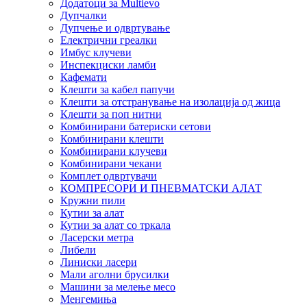
Додатоци за Multievo
Дупчалки
Дупчење и одвртување
Електрични греалки
Имбус клучеви
Инспекциски ламби
Кафемати
Клешти за кабел папучи
Клешти за отстранување на изолација од жица
Клешти за поп нитни
Комбинирани батериски сетови
Комбинирани клешти
Комбинирани клучеви
Комбинирани чекани
Комплет одвртувачи
КОМПРЕСОРИ И ПНЕВМАТСКИ АЛАТ
Кружни пили
Кутии за алат
Кутии за алат со тркала
Ласерски метра
Либели
Линиски ласери
Мали аголни брусилки
Машини за мелење месо
Менгемиња