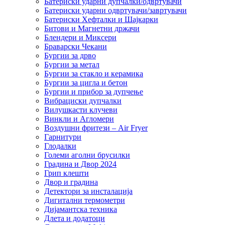
Батериски ударни дупчалки/одвртувачи
Батериски ударни одвртувачи/завртувачи
Батериски Хефталки и Шајкарки
Битови и Магнетни држачи
Блендери и Миксери
Браварски Чекани
Бургии за дрво
Бургии за метал
Бургии за стакло и керамика
Бургии за цигла и бетон
Бургии и прибор за дупчење
Вибрациски дупчалки
Вилушкасти клучеви
Винкли и Агломери
Воздушни фритези – Air Fryer
Гарнитури
Глодалки
Големи аголни брусилки
Градина и Двор 2024
Грип клешти
Двор и градина
Детектори за инсталација
Дигитални термометри
Дијамантска техника
Длета и додатоци