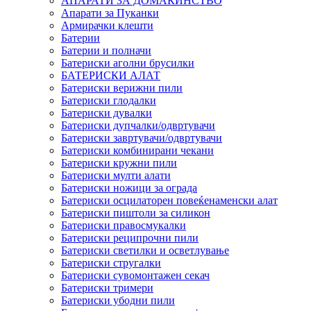
АПАРАТИ ЗА ДОМАЌИНСТВО
Апарати за Пуканки
Армирачки клешти
Батерии
Батерии и полначи
Батериски аголни брусилки
БАТЕРИСКИ АЛАТ
Батериски верижни пили
Батериски глодалки
Батериски дувалки
Батериски дупчалки/одвртувачи
Батериски завртувачи/одвртувачи
Батериски комбинирани чекани
Батериски кружни пили
Батериски мулти алати
Батериски ножици за ограда
Батериски осцилаторен повеќенаменски алат
Батериски пиштоли за силикон
Батериски правосмукалки
Батериски реципрочни пили
Батериски светилки и осветлување
Батериски стругалки
Батериски сувомонтажен секач
Батериски тримери
Батериски убодни пили