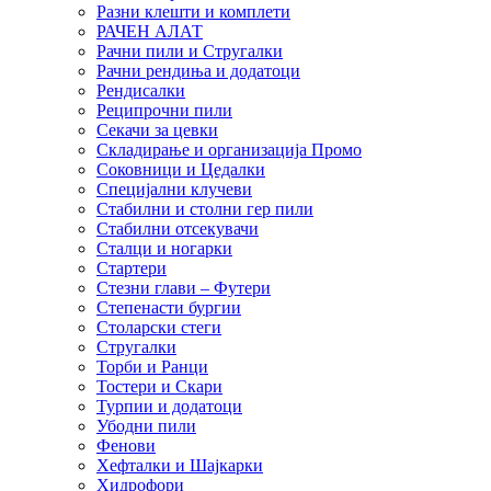
Разни клешти и комплети
РАЧЕН АЛАТ
Рачни пили и Стругалки
Рачни рендиња и додатоци
Рендисалки
Реципрочни пили
Секачи за цевки
Складирање и организација Промо
Соковници и Цедалки
Специјални клучеви
Стабилни и столни гер пили
Стабилни отсекувачи
Сталци и ногарки
Стартери
Стезни глави – Футери
Степенасти бургии
Столарски стеги
Стругалки
Торби и Ранци
Тостери и Скари
Турпии и додатоци
Убодни пили
Фенови
Хефталки и Шајкарки
Хидрофори