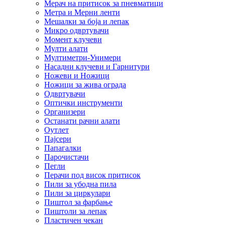
Мерач на притисок за пневматици
Метра и Мерни ленти
Мешалки за боја и лепак
Микро одвртувачи
Момент клучеви
Мулти алати
Мултиметри-Унимери
Насадни клучеви и Гарнитури
Ножеви и Ножици
Ножици за жива ограда
Одвртувачи
Оптички инструменти
Организери
Останати рачни алати
Оутлет
Пајсери
Папагалки
Парочистачи
Пегли
Перачи под висок притисок
Пили за убодна пила
Пили за циркулари
Пиштол за фарбање
Пиштоли за лепак
Пластичен чекан