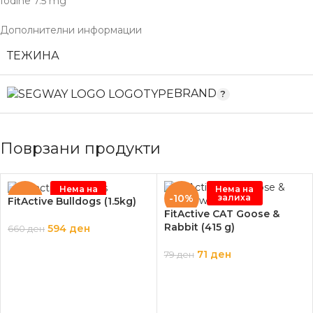
Iodine 7.5 mg
Дополнителни информации
ТЕЖИНА
BRAND
Поврзани продукти
Нема на
Нема на
залиха
залиха
-10%
-10%
FitActive Bulldogs (1.5kg)
FitActive CAT Goose &
Rabbit (415 g)
594
ден
660
ден
ПРОЧИТАЈ ПОВЕЌЕ
71
ден
79
ден
ПРОЧИТАЈ ПОВЕЌЕ