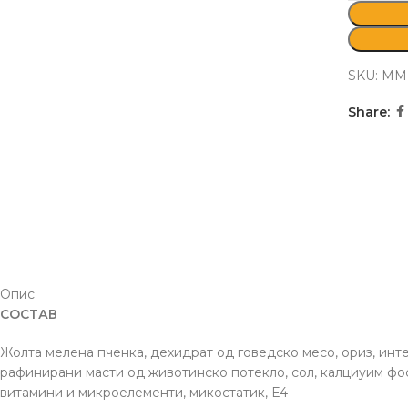
SKU:
MM
Share:
Опис
СОСТАВ
Жолта мелена пченка, дехидрат од говедско месо, ориз, инте
рафинирани масти од животинско потекло, сол, калциуим фо
витамини и микроелементи, микостатик, Е4