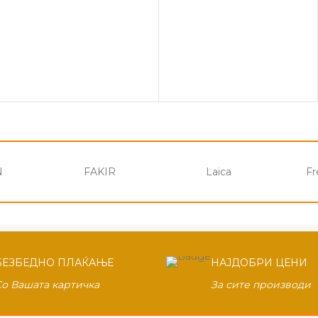
N
FAKIR
Laica
Fr
БЕЗБЕДНО ПЛАЌАЊЕ
НАЈДОБРИ ЦЕНИ
Со Вашата картичка
За сите производи