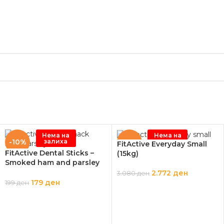
Нема на
Нема на
залиха
залиха
-10%
-10%
FitActive Everyday Small
FitActive Dental Sticks –
(15kg)
Smoked ham and parsley
(330g)
2.772
ден
3.080
ден
179
ден
199
ден
ПРОЧИТАЈ ПОВЕЌЕ
ПРОЧИТАЈ ПОВЕЌЕ