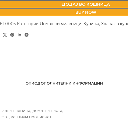
ДОДАЈ ВО КОШНИЦА
BUY NOW
EL0005
Категории
Домашни миленици
,
Кучиња
,
Храна за куч
ОПИС
ДОПОЛНИТЕЛНИ ИНФОРМАЦИИ
гална пченица, доматна паста,
сфат, калциум пропионат,