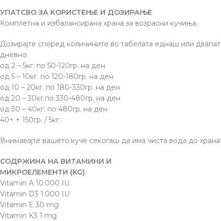
УПАТСВО ЗА КОРИСТЕЊЕ И ДОЗИРАЊЕ
Комплетна и избалансирана храна за возрасни кучиња.
Дозирајте според количините во табелата еднаш или двапат
дневно:
од 2 – 5кг. по 50-120гр. на ден
од 5 – 10кг. по 120-180гр. на ден
од 10 – 20кг. по 180-330гр. на ден
од 20 – 30кг.по 330-480гр. на ден
од 30 – 40кг. по 480гр. на ден
40+ + 150гр. / 5кг.
Внимавајте вашето куче секогаш да има чиста вода до храната
СОДРЖИНА НА ВИТАМИНИ И
МИКРОЕЛЕМЕНТИ (KG)
Vitamin А 10.000 IU
Vitamin D3 1.000 IU
Vitamin E 30 mg
Vitamin K3 1 mg