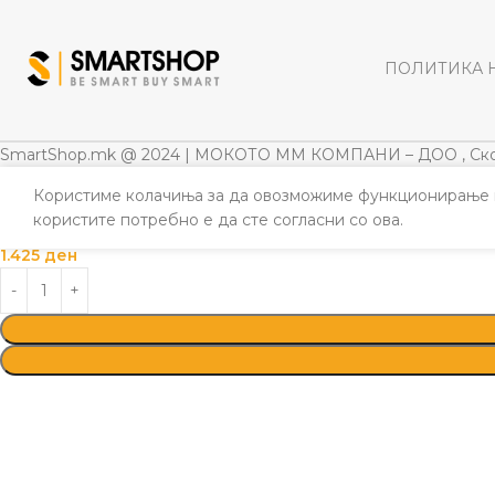
ПОЛИТИКА 
SmartShop.mk @ 2024 | МОКОТО ММ КОМПАНИ – ДОО , Ско
Користиме колачиња за да овозможиме функционирање н
NUTRIPET’S KYNOCAT NO.777 (15KG)
користите потребно е да сте согласни со ова.
1.425
ден