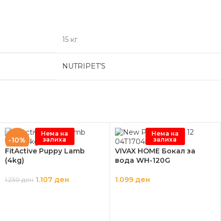
15 кг
NUTRIPET’S
Нема на
Нема на
залиха
залиха
-10%
FitActive Puppy Lamb
VIVAX HOME Бокал за
(4kg)
вода WH-120G
1.107
ден
1.099
ден
1.230
ден
ПРОЧИТАЈ ПОВЕЌЕ
ПРОЧИТАЈ ПОВЕЌЕ