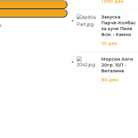
1.090
ден
Закуска
Парче-Колбас
е
за куче Пиле
8см. - Камон
25
ден
Морски Алги
20гр. 10/1 -
Виталине
80
ден