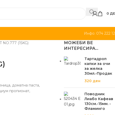
0
ДЕ
Инфо: 074 222 1
МОЖЕБИ ВЕ
 NO.777 (15KG)
ИНТЕРЕСИРА…
Тартадроп
G)
капки за очи
за желка
30мл.-Продак
320
ден
еница, доматна паста,
циум пропионат,
Поводник
Лиабо Кафеав
130см.-15мм. -
Фламинго