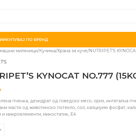
ИИ
КУПУВАЈ ПО БРЕНД
машни миленици
Кучиња
Храна за куче
NUTRIPET’S KYNOCAT
T'S
RIPET’S KYNOCAT NO.777 (15K
н
лена пченка, дехидрат од говедско месо, ориз, интегална пч
ни масти од животинско потекло, сол, калциуим фосфат, кал
 и микроелементи, микостатик, Е4