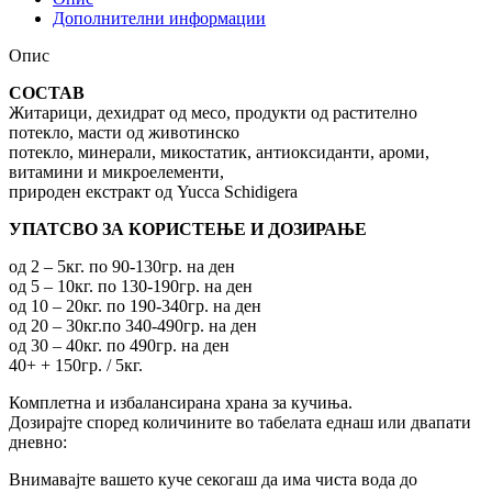
Дополнителни информации
Опис
СОСТАВ
Житарици, дехидрат од месо, продукти од растително
потекло, масти од животинско
потекло, минерали, микостатик, антиоксиданти, ароми,
витамини и микроелементи,
природен екстракт од Yucca Schidigera
УПАТСВО ЗА КОРИСТЕЊЕ И ДОЗИРАЊЕ
од 2 – 5кг. по 90-130гр. на ден
од 5 – 10кг. по 130-190гр. на ден
од 10 – 20кг. по 190-340гр. на ден
од 20 – 30кг.по 340-490гр. на ден
од 30 – 40кг. по 490гр. на ден
40+ + 150гр. / 5кг.
Комплетна и избалансирана храна за кучиња.
Дозирајте според количините во табелата еднаш или двапати
дневно:
Внимавајте вашето куче секогаш да има чиста вода до