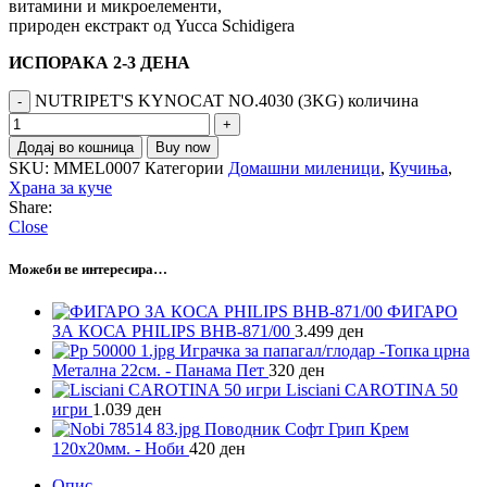
витамини и микроелементи,
природен екстракт од Yucca Schidigera
ИСПОРАКА 2-3 ДЕНА
NUTRIPET'S KYNOCAT NO.4030 (3KG) количина
Додај во кошница
Buy now
SKU:
MMEL0007
Категории
Домашни миленици
,
Кучиња
,
Храна за куче
Share:
Close
Можеби ве интересира…
ФИГАРО
ЗА КОСА PHILIPS BHB-871/00
3.499
ден
Играчка за папагал/глодар -Топка црна
Метална 22см. - Панама Пет
320
ден
Lisciani CAROTINA 50
игри
1.039
ден
Поводник Софт Грип Крем
120х20мм. - Ноби
420
ден
Опис