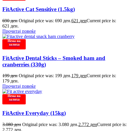
FitActive Cat Sensitive (1.5kg)
690
ден
Original price was: 690 ден.
621
ден
Current price is:
621 ден.
Прочитај повеќе
Нема на
залиха
FitActive Dental Sticks – Smoked ham and
cranberries (330g)
199
ден
Original price was: 199 ден.
179
ден
Current price is:
179 ден.
Прочитај повеќе
Нема на
залиха
FitActive Everyday (15kg)
3.080
ден
Original price was: 3.080 ден.
2.772
ден
Current price is:
2.772 ден.