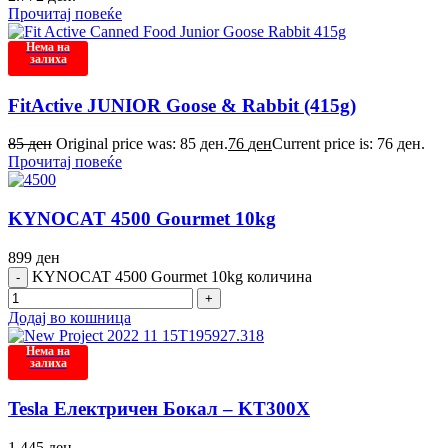
Прочитај повеќе
Нема на
залиха
FitActive JUNIOR Goose & Rabbit (415g)
85
ден
Original price was: 85 ден.
76
ден
Current price is: 76 ден.
Прочитај повеќе
KYNOCAT 4500 Gourmet 10kg
899
ден
KYNOCAT 4500 Gourmet 10kg количина
Додај во кошница
Нема на
залиха
Tesla Електричен Бокал – KT300X
1.445
ден