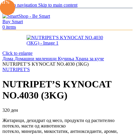
-10%
-10%
-10%
-10%
-11%
Skip to navigation
Skip to main content
Menu
0
items
Click to enlarge
Дома
Домашни миленици
Кучиња
Храна за куче
NUTRIPET’S KYNOCAT NO.4030 (3KG)
NUTRIPET'S
NUTRIPET’S KYNOCAT
NO.4030 (3KG)
320
ден
Житарици, дехидрат од месо, продукти од растително
потекло, масти од животинско
потекло, минерали, микостатик, антиоксиданти, ароми,