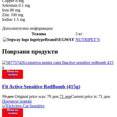
Copper 8 mg
Selenium 0.1 mg
Iron 80 mg
Zinc 100 mg
Iodine 1.5 mg
Дополнителни информации
Тежина
3 кг
Brand
SEGWAY
NUTRIPET’S
Поврзани продукти
Нема на
залиха
Fit Active Sensitive RedBomb (415g)
79
ден
Original price was: 79 ден.
71
ден
Current price is: 71 ден.
Прочитај повеќе
Нема на
залиха