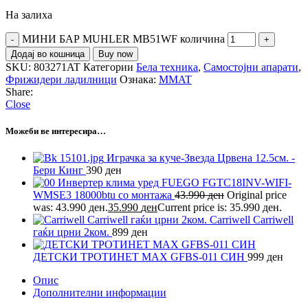
На залиха
МИНИ БАР MUHLER MB51WF количина
Додај во кошница
Buy now
SKU:
803271AT
Категории
Бела техника
,
Самостојни апарати
,
Фрижидери ладилници
Ознака:
MMAT
Share:
Close
Можеби ве интересира…
Играчка за куче-Звезда Црвена 12.5см. -
Бери Кинг
390
ден
Инвертер клима уред FUEGO FGTC18INV-WIFI-
WMSE3 18000btu со монтажа
43.990
ден
Original price
was: 43.990 ден.
35.990
ден
Current price is: 35.990 ден.
Carriwell Carriwell
гаќи црни 2ком.
899
ден
ДЕТСКИ ТРОТИНЕТ MAX GFBS-011 СИН
999
ден
Опис
Дополнителни информации