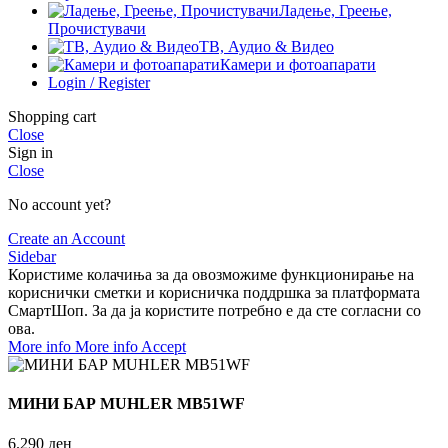
Ладење, Греење,
Прочистувачи
ТВ, Аудио & Видео
Камери и фотоапарати
Login / Register
Shopping cart
Close
Sign in
Close
No account yet?
Create an Account
Sidebar
Користиме колачиња за да овозможиме функционирање на
кориснички сметки и корисничка поддршка за платформата
СмартШоп. За да ја користите потребно е да сте согласни со
ова.
More info
More info
Accept
МИНИ БАР MUHLER MB51WF
6.290
ден