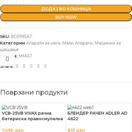
ДОДАЈ ВО КОШНИЦА
BUY NOW
SKU:
802995AT
Категории
Апарати за нега
,
Мали Апарати
,
Машинки за
шишање
Ознака:
MMAT
Share:
Поврзани продукти
VCB-25VB VIVAX рачна
БЛЕНДЕР РАЧЕН ADLER AD
батериска правосмулалка
4622
7.490
ден
819
ден