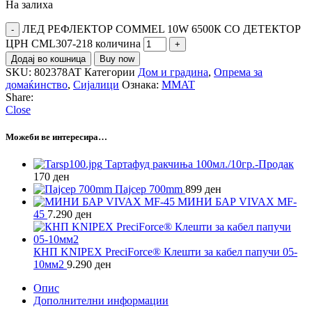
На залиха
ЛЕД РЕФЛЕКТОР COMMEL 10W 6500К СО ДЕТЕКТОР
ЦРН CML307-218 количина
Додај во кошница
Buy now
SKU:
802378AT
Категории
Дом и градина
,
Опрема за
домаќинство
,
Сијалици
Ознака:
MMAT
Share:
Close
Можеби ве интересира…
Тартафуд ракчиња 100мл./10гр.-Продак
170
ден
Пајсер 700mm
899
ден
МИНИ БАР VIVAX MF-
45
7.290
ден
КНП KNIPEX PreciForce® Клешти за кабел папучи 05-
10мм2
9.290
ден
Опис
Дополнителни информации