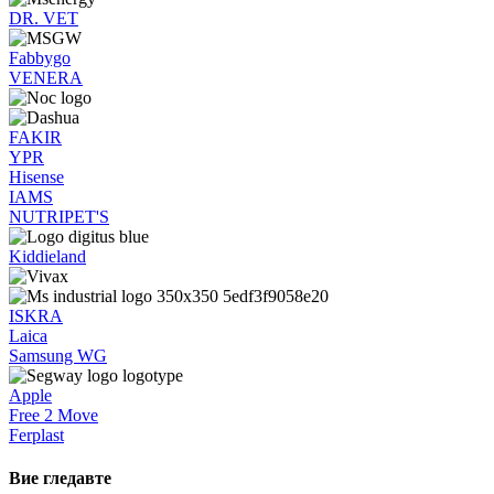
DR. VET
Fabbygo
VENERA
FAKIR
YPR
Hisense
IAMS
NUTRIPET'S
Kiddieland
ISKRA
Laica
Samsung WG
Apple
Free 2 Move
Ferplast
Вие гледавте