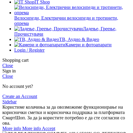
IT Shop
Велосипеди, Електрични велосипеди и тротинети,
опрема
Ладење, Греење,
Прочистувачи
ТВ, Аудио & Видео
Камери и фотоапарати
Login / Register
Shopping cart
Close
Sign in
Close
No account yet?
Create an Account
Sidebar
Користиме колачиња за да овозможиме функционирање на
кориснички сметки и корисничка поддршка за платформата
СмартШоп. За да ја користите потребно е да сте согласни со
ова.
More info
More info
Accept