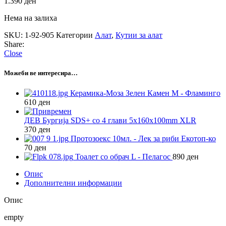
1.390
ден
Нема на залиха
SKU:
1-92-905
Категории
Алат
,
Кутии за алат
Share:
Close
Можеби ве интересира…
Керамика-Моза Зелен Камен M - Фламинго
610
ден
ДЕВ Бургија SDS+ со 4 глави 5x160x100mm XLR
370
ден
Протозоекс 10мл. - Лек за риби Екотоп-ко
70
ден
Тоалет со обрач L - Пелагос
890
ден
Опис
Дополнителни информации
Опис
empty