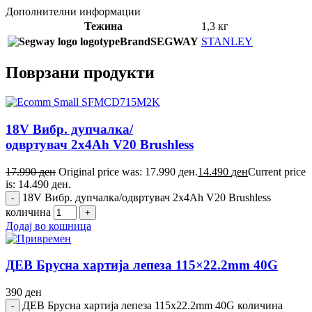
Дополнителни информации
Тежина
1,3 кг
Brand
SEGWAY
STANLEY
Поврзани продукти
18V Вибр. дупчалка/
одвртувач 2x4Ah V20 Brushless
17.990
ден
Original price was: 17.990 ден.
14.490
ден
Current price
is: 14.490 ден.
18V Вибр. дупчалка/одвртувач 2x4Ah V20 Brushless
количина
Додај во кошница
ДЕВ Брусна хартија лепеза 115×22.2mm 40G
390
ден
ДЕВ Брусна хартија лепеза 115x22.2mm 40G количина