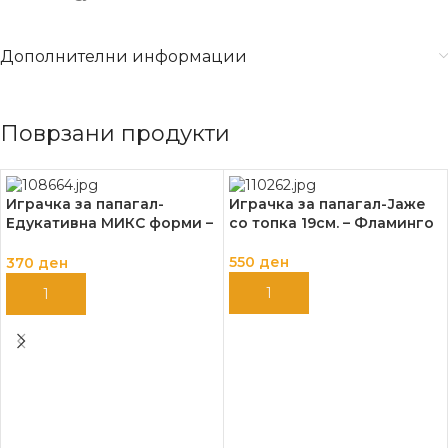
Дополнителни информации
Поврзани продукти
Играчка за папагал-
Играчка за папагал-Јаже
Едукативна МИКС форми –
со топка 19см. – Фламинго
Фламинго
550
ден
370
ден
ДОДАЈ ВО КОШНИЦА
ДОДАЈ ВО КОШНИЦА