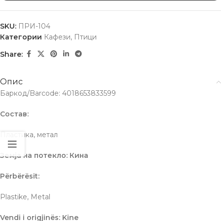
SKU:
ПРИ-104
Категории
Кафези
,
Птици
Share:
Опис
Баркод/Barcode: 4018653833599
Состав:
Пластика, метал
Земја на потекло: Кина
Përbërësit:
Plastike, Metal
Vendi i origjinës: Kine