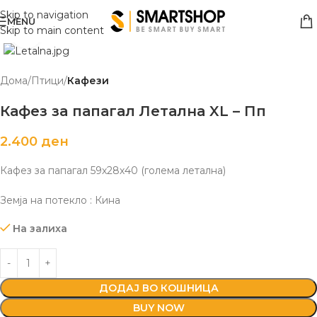
Skip to navigation
MENU
Skip to main content
Click to enlarge
Дома
Птици
Кафези
Кафез за папагал Летална XL – Пп
2.400
ден
Кафез за папагал 59х28х40 (голема летална)
Земја на потекло : Кинa
На залиха
ДОДАЈ ВО КОШНИЦА
BUY NOW