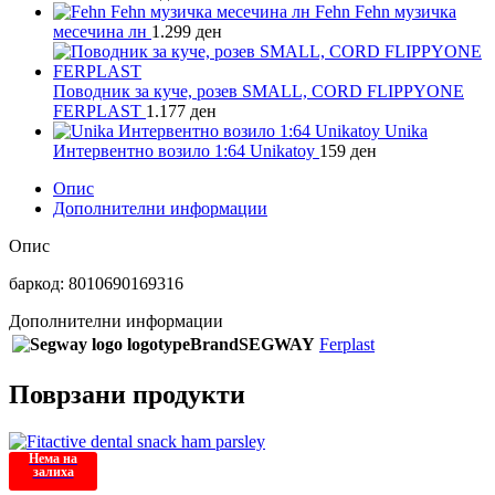
Fehn Fehn музичка
месечина лн
1.299
ден
Поводник за куче, розев SMALL, CORD FLIPPYONE
FERPLAST
1.177
ден
Unika
Интервентно возило 1:64 Unikatoy
159
ден
Опис
Дополнителни информации
Опис
баркод: 8010690169316
Дополнителни информации
Brand
SEGWAY
Ferplast
Поврзани продукти
Нема на
залиха