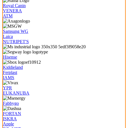
Royal Canin
VENERA
ATM
Samsung WG
Laica
NUTRIPET'S
Hisense
Kiddieland
Ferplast
IAMS
YPR
EUKANUBA
Fabbygo
FORTAN
ISKRA
Apple