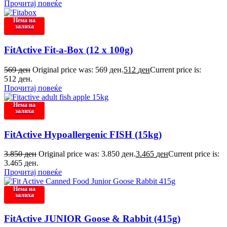
Прочитај повеќе
Нема на
залиха
FitActive Fit-a-Box (12 x 100g)
569
ден
Original price was: 569 ден.
512
ден
Current price is:
512 ден.
Прочитај повеќе
Нема на
залиха
FitActive Hypoallergenic FISH (15kg)
3.850
ден
Original price was: 3.850 ден.
3.465
ден
Current price is:
3.465 ден.
Прочитај повеќе
Нема на
залиха
FitActive JUNIOR Goose & Rabbit (415g)