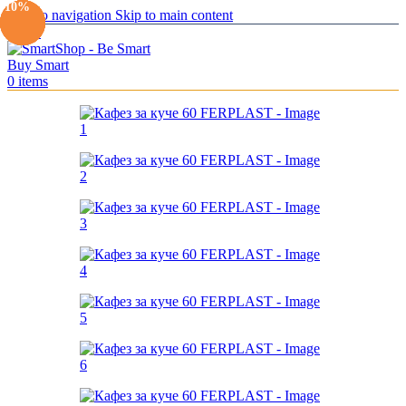
-10%
-10%
-10%
-10%
-10%
-11%
-10%
Skip to navigation
Skip to main content
Menu
0
items