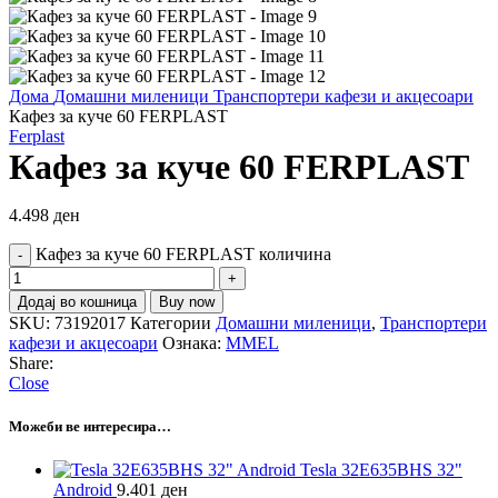
Дома
Домашни миленици
Транспортери кафези и акцесоари
Кафез за куче 60 FERPLAST
Ferplast
Кафез за куче 60 FERPLAST
4.498
ден
Кафез за куче 60 FERPLAST количина
Додај во кошница
Buy now
SKU:
73192017
Категории
Домашни миленици
,
Транспортери
кафези и акцесоари
Ознака:
MMEL
Share:
Close
Можеби ве интересира…
Tesla 32E635BHS 32"
Android
9.401
ден