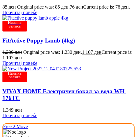
85
ден
Original price was: 85 ден.
76
ден
Current price is: 76 ден.
Прочитај повеќе
Нема на
залиха
FitActive Puppy Lamb (4kg)
1.230
ден
Original price was: 1.230 ден.
1.107
ден
Current price is:
1.107 ден.
Прочитај повеќе
Нема на
залиха
VIVAX HOME Електричен бокал за вода WH-
176TC
1.349
ден
Прочитај повеќе
Free 2 Move