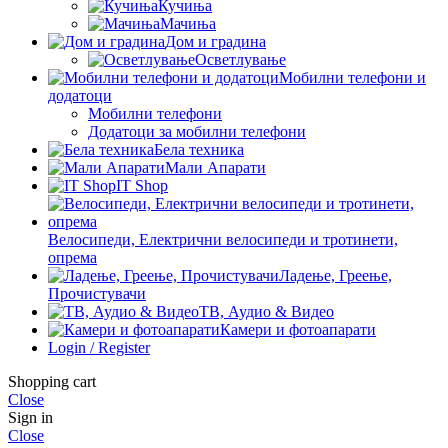
Кучиња
Мачиња
Дом и градина
Осветлување
Мобилни телефони и
додатоци
Мобилни телефони
Додатоци за мобилни телефони
Бела техника
Мали Апарати
IT Shop
Велосипеди, Електрични велосипеди и тротинети,
опрема
Ладење, Греење,
Прочистувачи
ТВ, Аудио & Видео
Камери и фотоапарати
Login / Register
Shopping cart
Close
Sign in
Close