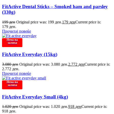
FitActive Dental Sticks – Smoked ham and parsley
(330g)
199
ден
Original price was: 199 ден.
179
ден
Current price is:
179 ден.
Прочитај повеќе
Нема на
залиха
FitActive Everyday (15kg)
3.080
ден
Original price was: 3.080 ден.
2.772
ден
Current price is:
2.772 ден.
Прочитај повеќе
Нема на
залиха
FitActive Everyday Small (4kg)
1.020
ден
Original price was: 1.020 ден.
918
ден
Current price is:
918 ден.