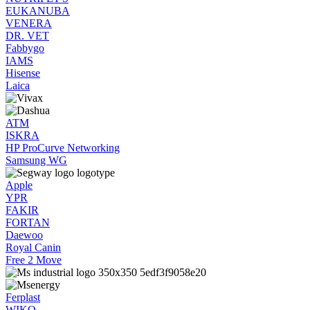
EUKANUBA
VENERA
DR. VET
Fabbygo
IAMS
Hisense
Laica
ATM
ISKRA
HP ProCurve Networking
Samsung WG
Apple
YPR
FAKIR
FORTAN
Daewoo
Royal Canin
Free 2 Move
Ferplast
WIKO