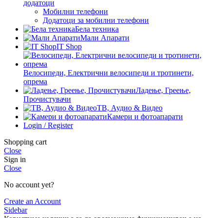
додатоци
Мобилни телефони
Додатоци за мобилни телефони
Бела техника
Мали Апарати
IT Shop
Велосипеди, Електрични велосипеди и тротинети,
опрема
Ладење, Греење,
Прочистувачи
ТВ, Аудио & Видео
Камери и фотоапарати
Login / Register
Shopping cart
Close
Sign in
Close
No account yet?
Create an Account
Sidebar