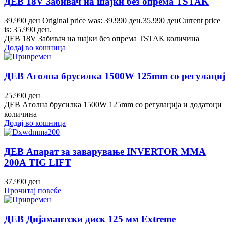
ДЕВ 18V Забивач на шајки без опрема TSTAK
39.990
ден
Original price was: 39.990 ден.
35.990
ден
Current price
is: 35.990 ден.
ДЕВ 18V Забивач на шајки без опрема TSTAK количина
Додај во кошница
ДЕВ Аголна брусилка 1500W 125mm со регулаци
25.990
ден
ДЕВ Аголна брусилка 1500W 125mm со регулација и додатоц
количина
Додај во кошница
ДЕВ Апарат за заварување INVERTOR MMA
200А TIG LIFT
37.990
ден
Прочитај повеќе
ДЕВ Дијамантски диск 125 мм Extreme