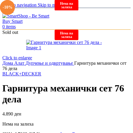
Нема на
Нема на
Skip to navigation
Skip to main content
залиха
залиха
-19%
-10%
Menu
0
items
Sold out
Нема на
залиха
Click to enlarge
Дома
Алат
Дупчење и одвртување
Гарнитура механички сет
76 дела
BLACK+DECKER
Гарнитура механички сет 76
дела
4.890
ден
Нема на залиха